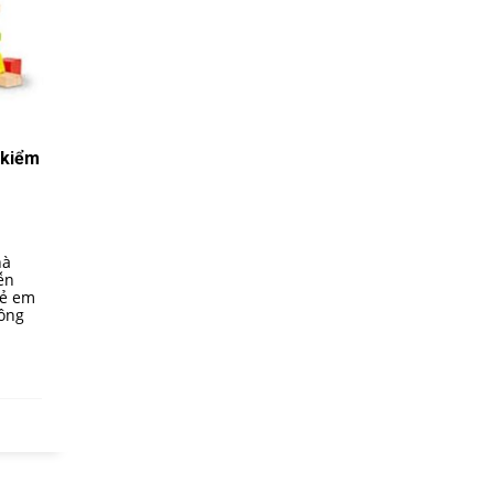
 kiểm
hà
ễn
rẻ em
hông