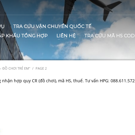
VỤ
TRA CỨU VẬN CHUYỂN QUỐC TẾ
ẬP KHẨU TỔNG HỢP
LIÊN HỆ
TRA CỨU MÃ HS COD
– ĐỒ CHƠI TRẺ EM"
PAGE 2
g nhận hợp quy CR (đồ chơi), mã HS, thuế. Tư vấn HPG: 088.611.572