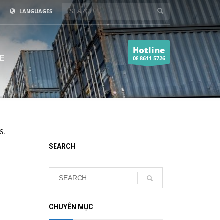
LANGUAGES
Hotline
E
08 8611 5726
6.
SEARCH
CHUYÊN MỤC