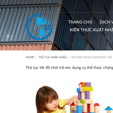
TRANG CHỦ
DỊCH 
KIẾN THỨC XUẤT NH
HOME
THỦ TỤC NHẬP KHẨU
ARCHIVE FROM CATEGORY "NK 
Thủ tục NK đồ chơi trẻ em, dụng cụ thể thao: chứn