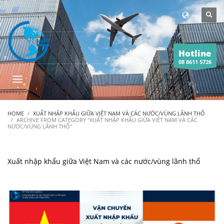
Hotline
08 8611 5726
HOME
XUẤT NHẬP KHẨU GIỮA VIỆT NAM VÀ CÁC NƯỚC/VÙNG LÃNH THỔ
ARCHIVE FROM CATEGORY "XUẤT NHẬP KHẨU GIỮA VIỆT NAM VÀ CÁC
NƯỚC/VÙNG LÃNH THỔ"
Xuất nhập khẩu giữa Việt Nam và các nước/vùng lãnh thổ