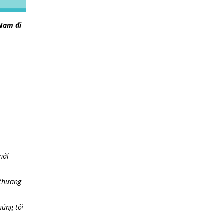
 Nam đi
mới
 thương
húng tôi