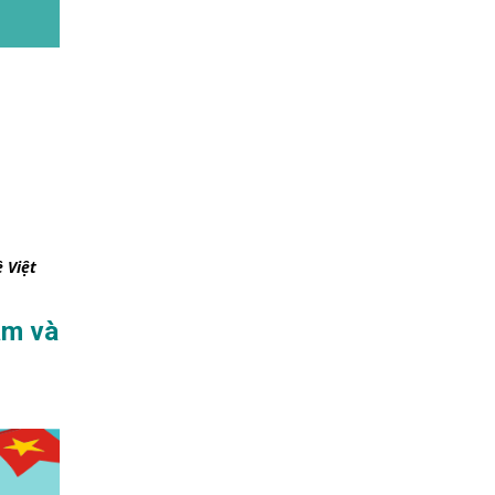
 Việt
am và