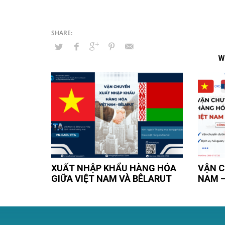
W
XUẤT NHẬP KHẨU HÀNG HÓA
VẬN C
GIỮA VIỆT NAM VÀ BÊLARUT
NAM –