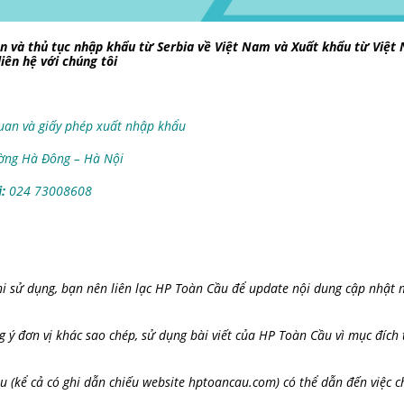
ian và thủ tục nhập khẩu từ Serbia về Việt Nam và Xuất khẩu từ Việt
liên hệ với chúng tôi
quan và giấy phép xuất nhập khẩu
ường Hà Đông – Hà Nội
:
024 73008608
hi sử dụng, bạn nên liên lạc HP Toàn Cầu để update nội dung cập nhật 
g ý đơn vị khác sao chép, sử dụng bài viết của HP Toàn Cầu vì mục đích
 (kể cả có ghi dẫn chiếu website hptoancau.com) có thể dẫn đến việc c