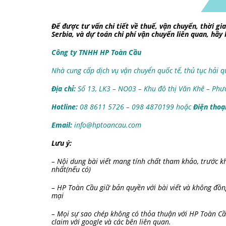
Để được tư vấn chi tiết về thuế, vận chuyển, thời g
Serbia, và dự toán chi phí vận chuyển liên quan, hãy 
Công ty TNHH HP Toàn Cầu
Nhà cung cấp dịch vụ vận chuyển quốc tế, thủ tục hải 
Địa chỉ:
Số 13, LK3 – NO03 – Khu đô thị Văn Khê – Ph
Hotline:
08 8611 5726 – 098 4870199 hoặc
Điện thoại
Email:
info@hptoancau.com
Lưu ý:
– Nội dung bài viết mang tính chất tham khảo, trước k
nhất(nếu có)
– HP Toàn Cầu giữ bản quyền với bài viết và không đồn
mại
– Mọi sự sao chép không có thỏa thuận với HP Toàn Cầu
claim với google và các bên liên quan.