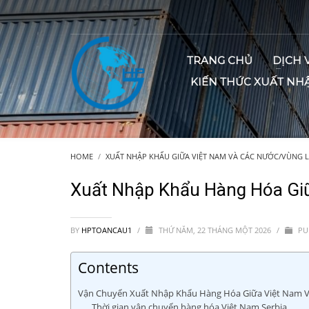
TRANG CHỦ
DỊCH 
KIẾN THỨC XUẤT NH
HOME
XUẤT NHẬP KHẨU GIỮA VIỆT NAM VÀ CÁC NƯỚC/VÙNG 
Xuất Nhập Khẩu Hàng Hóa Giữ
BY
HPTOANCAU1
/
THỨ NĂM, 22 THÁNG MỘT 2026
/
PU
Contents
Vận Chuyển Xuất Nhập Khẩu Hàng Hóa Giữa Việt Nam V
Thời gian vận chuyển hàng hóa Việt Nam Serbia