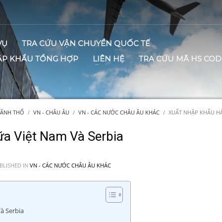
VỤ
TRA CỨU VẬN CHUYỂN QUỐC TẾ
ẬP KHẨU TỔNG HỢP
LIÊN HỆ
TRA CỨU MÃ HS COD
LÃNH THỔ
VN - CHÂU ÂU
VN - CÁC NƯỚC CHÂU ÂU KHÁC
XUẤT NHẬP KHẨU HÀ
a Việt Nam Và Serbia
BLISHED IN
VN - CÁC NƯỚC CHÂU ÂU KHÁC
à Serbia