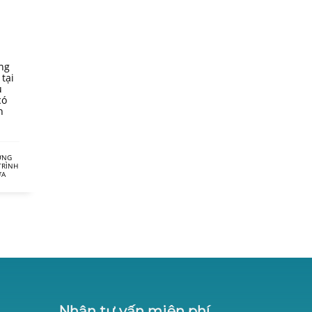
ng
tại
u
có
h
ỚNG
TRÌNH
ỮA
Nhận tư vấn miên phí