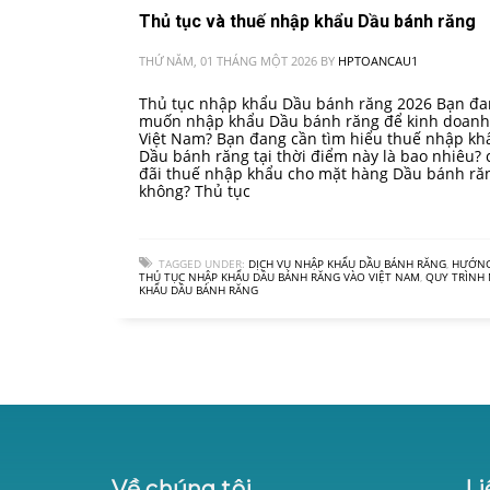
Thủ tục và thuế nhập khẩu Dầu bánh răng
THỨ NĂM, 01 THÁNG MỘT 2026
BY
HPTOANCAU1
Thủ tục nhập khẩu Dầu bánh răng 2026 Bạn đ
muốn nhập khẩu Dầu bánh răng để kinh doanh 
Việt Nam? Bạn đang cần tìm hiểu thuế nhập kh
Dầu bánh răng tại thời điểm này là bao nhiêu? 
đãi thuế nhập khẩu cho mặt hàng Dầu bánh ră
không? Thủ tục
TAGGED UNDER:
DỊCH VỤ NHẬP KHẨU DẦU BÁNH RĂNG
,
HƯỚNG
THỦ TỤC NHẬP KHẨU DẦU BÁNH RĂNG VÀO VIỆT NAM
,
QUY TRÌNH
KHẨU DẦU BÁNH RĂNG
1
Về chúng tôi
Li