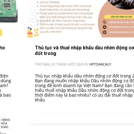
cho
Thủ tục và thuế nhập khẩu dầu nhờn động cơ
đốt trong
THỨ NĂM, 01 THÁNG MỘT 2026
BY
HPTOANCAU1
điện
Thủ tục nhập khẩu dầu nhờn động cơ đốt trong 
 dùng
Bạn đang muốn nhập khẩu Dầu nhờn động cơ đố
Nam?
trong để kinh doanh tại Việt Nam? Bạn đang cần 
h
hiểu thuế nhập khẩu Dầu nhờn động cơ đốt trong
là bao
thời điểm này là bao nhiêu? có ưu đãi thuế nhập
khẩu
- HÀNG
G HÓA
 KHÁC
,