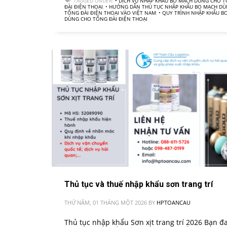
TAGGED UNDER:
• DỊCH VỤ NHẬP KHẨU BO MẠCH DÙNG CHO 
ĐÀI ĐIỆN THOẠI
,
• HƯỚNG DẪN THỦ TỤC NHẬP KHẨU BO MẠCH D
TỔNG ĐÀI ĐIỆN THOẠI VÀO VIỆT NAM
,
• QUY TRÌNH NHẬP KHẨU B
DÙNG CHO TỔNG ĐÀI ĐIỆN THOẠI
Thủ tục và thuế nhập khẩu sơn trang trí
THỨ NĂM, 01 THÁNG MỘT 2026
BY
HPTOANCAU
Thủ tục nhập khẩu Sơn xịt trang trí 2026 Bạn đ