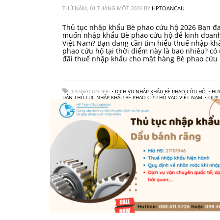
THỨ NĂM, 01 THÁNG MỘT 2026
BY
HPTOANCAU
Thủ tục nhập khẩu Bè phao cứu hộ 2026 Bạn đ
muốn nhập khẩu Bè phao cứu hộ để kinh doanh
Việt Nam? Bạn đang cần tìm hiểu thuế nhập kh
phao cứu hộ tại thời điểm này là bao nhiêu? có
đãi thuế nhập khẩu cho mặt hàng Bè phao cứu
TAGGED UNDER:
• DỊCH VỤ NHẬP KHẨU BÈ PHAO CỨU HỘ
,
• H
DẪN THỦ TỤC NHẬP KHẨU BÈ PHAO CỨU HỘ VÀO VIỆT NAM
,
• QUY
NHẬP KHẨU BÈ PHAO CỨU HỘ
,
• THUẾ NHẬP KHẨU BÈ PHAO CỨU 
CÔNG TY LOGISTICS
,
VẬN CHUYỂN HÀNG HOÁ QUỐC TẾ