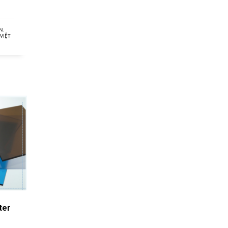
ỆN
,
VIỆT
ter