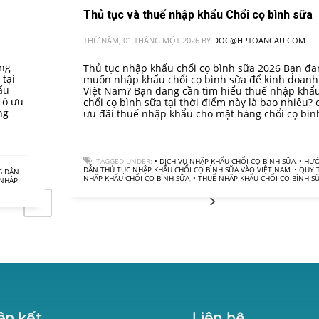
Thủ tục và thuế nhập khẩu Chổi cọ bình sữa
THỨ NĂM, 01 THÁNG MỘT 2026
BY
DOC@HPTOANCAU.COM
ang
Thủ tục nhập khẩu chổi cọ bình sữa 2026 Bạn đa
tại
muốn nhập khẩu chổi cọ bình sữa để kinh doanh 
ẩu
Việt Nam? Bạn đang cần tìm hiểu thuế nhập khẩ
có ưu
chổi cọ bình sữa tại thời điểm này là bao nhiêu? 
ng
ưu đãi thuế nhập khẩu cho mặt hàng chổi cọ bìn
TAGGED UNDER:
• DỊCH VỤ NHẬP KHẨU CHỔI CỌ BÌNH SỮA
,
• HƯ
DẪN THỦ TỤC NHẬP KHẨU CHỔI CỌ BÌNH SỮA VÀO VIỆT NAM
,
• QUY 
 DẪN
NHẬP KHẨU CHỔI CỌ BÌNH SỮA
,
• THUẾ NHẬP KHẨU CHỔI CỌ BÌNH S
 NHẬP
2
4
5
6
3
ên kết
Liên hệ