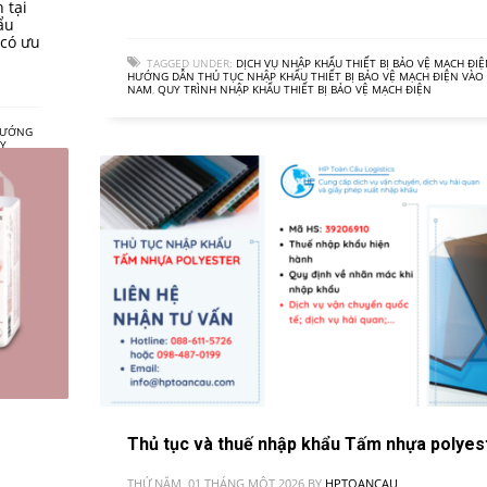
 tại
ẩu
 có ưu
TAGGED UNDER:
DỊCH VỤ NHẬP KHẨU THIẾT BỊ BẢO VỆ MẠCH ĐI
HƯỚNG DẪN THỦ TỤC NHẬP KHẨU THIẾT BỊ BẢO VỆ MẠCH ĐIỆN VÀO 
NAM
,
QUY TRÌNH NHẬP KHẨU THIẾT BỊ BẢO VỆ MẠCH ĐIỆN
HƯỚNG
UY
T
Thủ tục và thuế nhập khẩu Tấm nhựa polyes
THỨ NĂM, 01 THÁNG MỘT 2026
BY
HPTOANCAU