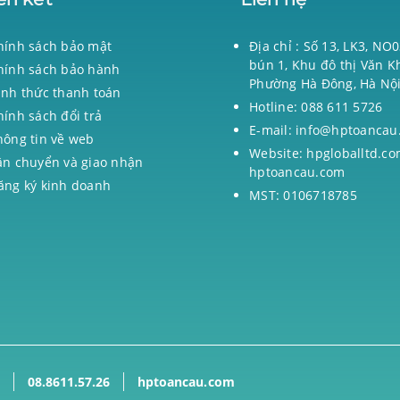
hính sách bảo mật
Địa chỉ : Số 13, LK3, NO
bún 1, Khu đô thị Văn K
hính sách bảo hành
Phường Hà Đông, Hà Nộ
ình thức thanh toán
Hotline: 088 611 5726
hính sách đổi trả
E-mail: info@hptoancau
hông tin về web
Website: hpgloballtd.co
ận chuyển và giao nhận
hptoancau.com
ăng ký kinh doanh
MST: 0106718785
08.8611.57.26
hptoancau.com