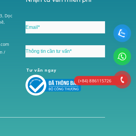
03, Dọc
hê,
i
.com
m /
Tư vấn ngay
(+84) 886115726