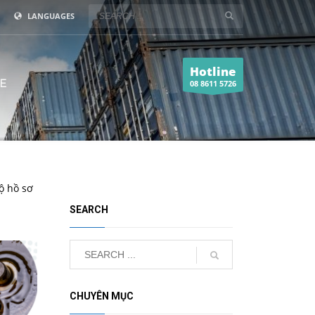
LANGUAGES
Hotline
E
08 8611 5726
ộ hồ sơ
SEARCH
CHUYÊN MỤC