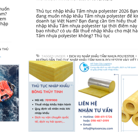
 muốn
Thủ tục nhập khẩu Tấm nhựa polyester 2026 Bạn
Nam?
đang muốn nhập khẩu Tấm nhựa polyester để ki
 em
doanh tại Việt Nam? Bạn đang cần tìm hiểu thuế
nhập
nhập khẩu Tấm nhựa polyester tại thời điểm này 
bao nhiêu? có ưu đãi thuế nhập khẩu cho mặt h
Tấm nhựa polyester không? Thủ tục
N THỦ
U BỈM
TAGGED UNDER:
• DỊCH VỤ NHẬP KHẨU TẤM NHỰA POLYESTER
,
•
HƯỚNG DẪN THỦ TỤC NHẬP KHẨU TẤM NHỰA POLYESTER VÀO VIỆT
• QUY TRÌNH NHẬP KHẨU TẤM NHỰA POLYESTER
,
• THUẾ NHẬP KHẨU
NHỰA POLYESTER
,
CÔNG TY LOGISTICS
,
VẬN CHUYỂN HÀNG HOÁ QU