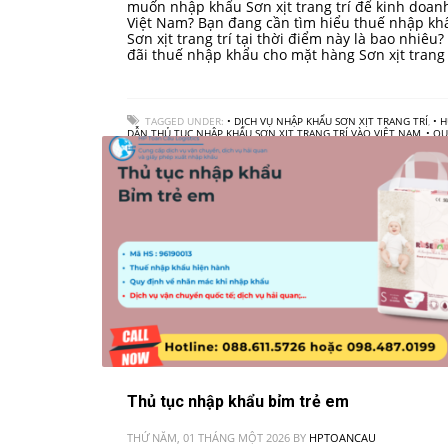
muốn nhập khẩu Sơn xịt trang trí để kinh doanh
Việt Nam? Bạn đang cần tìm hiểu thuế nhập kh
Sơn xịt trang trí tại thời điểm này là bao nhiêu?
đãi thuế nhập khẩu cho mặt hàng Sơn xịt trang
TAGGED UNDER:
• DỊCH VỤ NHẬP KHẨU SƠN XỊT TRANG TRÍ
,
• 
DẪN THỦ TỤC NHẬP KHẨU SƠN XỊT TRANG TRÍ VÀO VIỆT NAM
,
• Q
TRÌNH NHẬP KHẨU SƠN XỊT TRANG TRÍ
,
• THUẾ NHẬP KHẨU SƠN XỊ
TRANG TRÍ
,
CÔNG TY LOGISTICS
,
VẬN CHUYỂN HÀNG HOÁ QUỐC TẾ
Thủ tục nhập khẩu bỉm trẻ em
THỨ NĂM, 01 THÁNG MỘT 2026
BY
HPTOANCAU