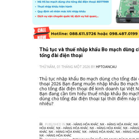
Thủ tục và thuế nhập khẩu Bo mạch dùng 
tổng đài điện thoại
THỨ NĂM, 01 THÁNG MỘT 2026
BY
HPTOANCAU
Thủ tục nhập khẩu Bo mạch dùng cho tổng đài 
thoại 2026 Bạn đang muốn nhập khẩu Bo mạch
cho tổng đài điện thoại để kinh doanh tại Việt 
Bạn đang cần tìm hiểu thuế nhập khẩu Bo mạc
dùng cho tổng đài điện thoại tại thời điểm này 
nhiêu?
PUBLISHED IN
NK - HÀNG HÓA KHÁC
,
NK - HÀNG HÓA KHÁC
,
NK 
HÓA KHÁC
,
NK - HÀNG HÓA KHÁC
,
NK - HÀNG HÓA KHÁC
,
NK - HÀN
KHÁC
,
NK - HÀNG HÓA KHÁC
,
NK - HÀNG HÓA KHÁC
,
NK - HÀNG HÓA
NK - HÀNG HÓA KHÁC