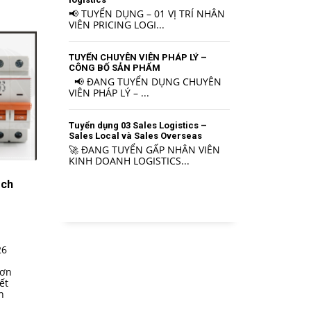
📢 TUYỂN DỤNG – 01 VỊ TRÍ NHÂN
VIÊN PRICING LOGI...
TUYỂN CHUYÊN VIÊN PHÁP LÝ –
CÔNG BỐ SẢN PHẨM
📢 ĐANG TUYỂN DỤNG CHUYÊN
VIÊN PHÁP LÝ – ...
Tuyển dụng 03 Sales Logistics –
Sales Local và Sales Overseas
🚀 ĐANG TUYỂN GẤP NHÂN VIÊN
KINH DOANH LOGISTICS...
ạch
026
đơn
ết
n