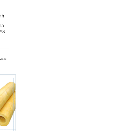
nh
là
àng
 NAM
,
 TẤM
ỐC TẾ