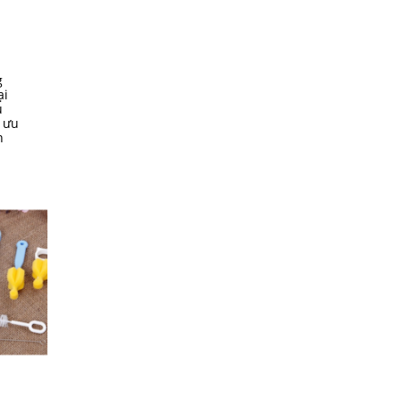
g
ại
u
ó ưu
h