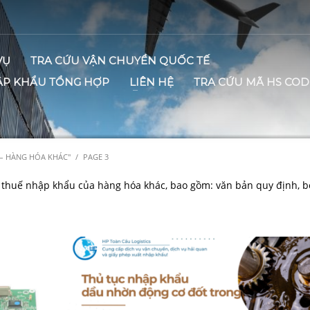
VỤ
TRA CỨU VẬN CHUYỂN QUỐC TẾ
ẬP KHẨU TỔNG HỢP
LIÊN HỆ
TRA CỨU MÃ HS COD
 – HÀNG HÓA KHÁC"
PAGE 3
à thuế nhập khẩu của hàng hóa khác, bao gồm: văn bản quy định, b