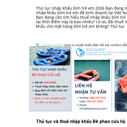
Thủ tục nhập khẩu bỉm trẻ em 2026 Bạn đang
nhập khẩu bỉm trẻ em để kinh doanh tại Việt 
Bạn đang cần tìm hiểu thuế nhập khẩu bỉm trẻ
tại thời điểm này là bao nhiêu? có ưu đãi thuế 
khẩu cho mặt hàng bỉm trẻ em không? Thủ tục
TAGGED UNDER:
DỊCH VỤ NHẬP KHẨU BỈM TRẺ EM
,
HƯỚNG DẪ
TỤC NHẬP KHẨU BỈM TRẺ EM VÀO VIỆT NAM
,
QUY TRÌNH NHẬP KHẨ
TRẺ EM
,
THUẾ NHẬP KHẨU BỈM TRẺ EM
Thủ tục và thuế nhập khẩu Bè phao cứu hộ