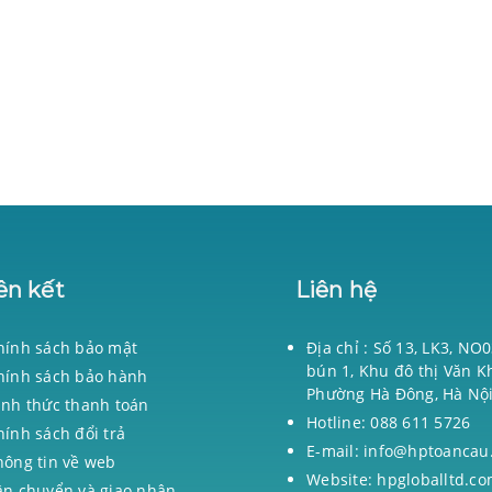
ên kết
Liên hệ
hính sách bảo mật
Địa chỉ : Số 13, LK3, NO
bún 1, Khu đô thị Văn K
hính sách bảo hành
Phường Hà Đông, Hà Nộ
ình thức thanh toán
Hotline: 088 611 5726
hính sách đổi trả
E-mail: info@hptoancau
hông tin về web
Website: hpgloballtd.co
ận chuyển và giao nhận