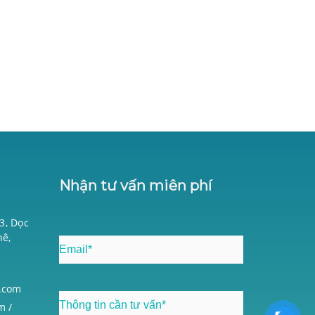
Nhận tư vấn miên phí
03, Dọc
hê,
i
.com
m /