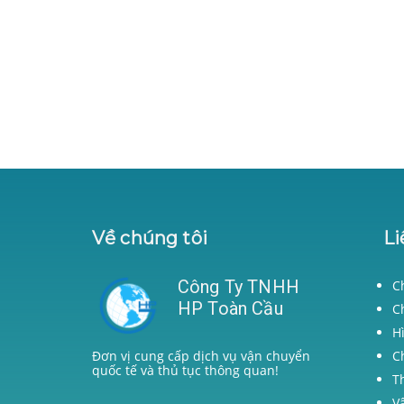
Về chúng tôi
Li
Công Ty TNHH
C
HP Toàn Cầu
C
H
C
Đơn vị cung cấp dịch vụ vận chuyển
quốc tế và thủ tục thông quan!
T
V