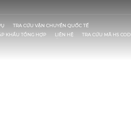
VỤ
TRA CỨU VẬN CHUYỂN QUỐC TẾ
ẬP KHẨU TỔNG HỢP
LIÊN HỆ
TRA CỨU MÃ HS COD