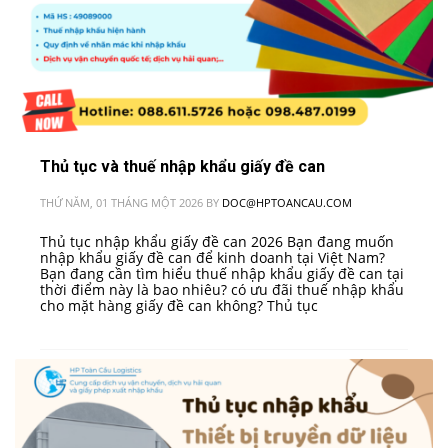
Thủ tục và thuế nhập khẩu giấy đề can
THỨ NĂM, 01 THÁNG MỘT 2026
BY
DOC@HPTOANCAU.COM
Thủ tục nhập khẩu giấy đề can 2026 Bạn đang muốn
nhập khẩu giấy đề can để kinh doanh tại Việt Nam?
Bạn đang cần tìm hiểu thuế nhập khẩu giấy đề can tại
thời điểm này là bao nhiêu? có ưu đãi thuế nhập khẩu
cho mặt hàng giấy đề can không? Thủ tục
TAGGED UNDER:
DỊCH VỤ NHẬP KHẨU GIẤY ĐỀ CAN
,
HƯỠNG DẪN THỦ
TỤC NHẬP KHẨU GIẤY ĐỀ CAN
,
QUY TRÌNH NHẬP KHẨU GIẤY ĐỀ CAN