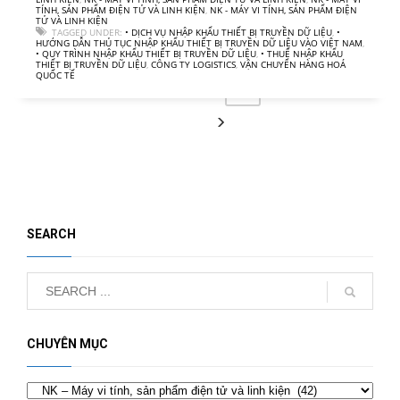
TÍNH, SẢN PHẨM ĐIỆN TỬ VÀ LINH KIỆN
,
NK - MÁY VI TÍNH, SẢN PHẨM ĐIỆN
TỬ VÀ LINH KIỆN
TAGGED UNDER:
• DỊCH VỤ NHẬP KHẨU THIẾT BỊ TRUYỀN DỮ LIỆU
,
•
HƯỚNG DẪN THỦ TỤC NHẬP KHẨU THIẾT BỊ TRUYỀN DỮ LIỆU VÀO VIỆT NAM
,
• QUY TRÌNH NHẬP KHẨU THIẾT BỊ TRUYỀN DỮ LIỆU
,
• THUẾ NHẬP KHẨU
THIẾT BỊ TRUYỀN DỮ LIỆU
,
CÔNG TY LOGISTICS
,
VẬN CHUYỂN HÀNG HOÁ
QUỐC TẾ
1
2
4
5
3
SEARCH
CHUYÊN MỤC
Chuyên