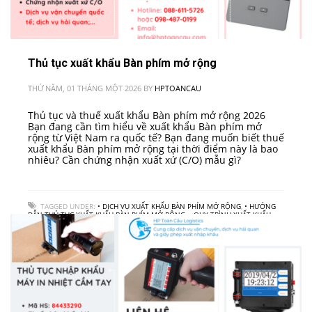
Thủ tục xuất khẩu Bàn phím mở rộng
THỨ NĂM, 01 THÁNG MỘT 2026
BY
HPTOANCAU
Thủ tục và thuế xuất khẩu Bàn phím mở rộng 2026
Bạn đang cần tìm hiểu về xuất khẩu Bàn phím mở
rộng từ Việt Nam ra quốc tế? Bạn đang muốn biết thuế
xuất khẩu Bàn phím mở rộng tại thời điểm này là bao
nhiêu? Cần chứng nhận xuất xứ (C/O) mẫu gì?
TAGGED UNDER:
• DỊCH VỤ XUẤT KHẨU BÀN PHÍM MỞ RỘNG
,
• HƯỚNG
DẪN THỦ TỤC XUẤT KHẨU BÀN PHÍM MỞ RỘNG
,
• QUY TRÌNH XUẤT KHẨU
BÀN PHÍM MỞ RỘNG
,
• THUẾ XUẤT KHẨU BÀN PHÍM MỞ RỘNG
,
CÔNG TY
LOGISTICS
,
VẬN CHUYỂN HÀNG HOÁ QUỐC TẾ