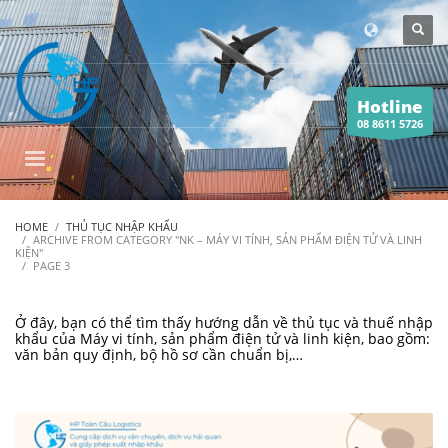
Hotline
08 8611 5726
HOME
THỦ TỤC NHẬP KHẨU
ARCHIVE FROM CATEGORY "NK – MÁY VI TÍNH, SẢN PHẨM ĐIỆN TỬ VÀ LINH
KIỆN"
PAGE 3
Ở đây, bạn có thể tìm thấy hướng dẫn về thủ tục và thuế nhập
khẩu của Máy vi tính, sản phẩm điện tử và linh kiện, bao gồm:
văn bản quy định, bộ hồ sơ cần chuẩn bị,…