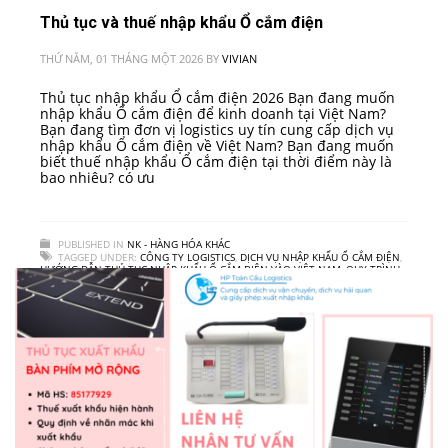
Thủ tục và thuế nhập khẩu Ổ cắm điện
THỨ NĂM, 01 THÁNG MỘT 2026
BY
VIVIAN
Thủ tục nhập khẩu Ổ cắm điện 2026 Bạn đang muốn
nhập khẩu Ổ cắm điện để kinh doanh tại Việt Nam?
Bạn đang tìm đơn vị logistics uy tín cung cấp dịch vụ
nhập khẩu Ổ cắm điện về Việt Nam? Bạn đang muốn
biết thuế nhập khẩu Ổ cắm điện tại thời điểm này là
bao nhiêu? có ưu
PUBLISHED IN
NK - HÀNG HÓA KHÁC
TAGGED UNDER:
CÔNG TY LOGISTICS
,
DỊCH VỤ NHẬP KHẨU Ổ CẮM ĐIỆN
,
HƯỚNG DẪN THỦ TỤC NHẬP KHẨU Ổ CẮM ĐIỆN VÀO VIỆT NAM
,
QUY TRÌNH
NHẬP KHẨU Ổ CẮM ĐIỆN
,
THUẾ NHẬP KHẨU Ổ CẮM ĐIỆN
,
VẬN CHUYỂN
HÀNG HOÁ QUỐC TẾ