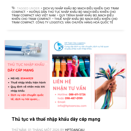
TAGGED UNDER:
• DỊCH VỤ NHẬP KHẨU BO MẠCH ĐIỀU KHIỂN CHO TRẠM
COMPACT
,
• HƯỚNG DẪN THỦ TỤC NHẬP KHẨU BO MẠCH ĐIỀU KHIỂN CHO
TRẠM COMPACT VÀO VIỆT NAM
,
• QUY TRÌNH NHẬP KHẨU BO MẠCH ĐIỀU
KHIỂN CHO TRẠM COMPACT
,
• THUẾ NHẬP KHẨU BO MẠCH ĐIỀU KHIỂN CHO
TRẠM COMPACT
,
CÔNG TY LOGISTICS
,
VẬN CHUYỂN HÀNG HOÁ QUỐC TẾ
Thủ tục và thuế nhập khẩu dây cáp mạng
THỨ NĂM, 01 THÁNG MỘT 2026
BY
HPTOANCAU