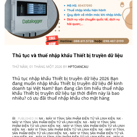
Thủ tục và thuế nhập khẩu Thiết bị truyền dữ liệu
THỨ NĂM, 01 THÁNG MỘT 2026
BY
HPTOANCAU
Thủ tục nhập khẩu Thiết bị truyền dữ liệu 2026 Bạn
đang muốn nhập khẩu Thiết bị truyền dữ liệu để kinh
doanh tại Việt Nam? Bạn đang cần tìm hiểu thuế nhập
khẩu Thiết bị truyền dữ liệu tại thời điểm này là bao
nhiêu? có ưu đãi thuế nhập khẩu cho mặt hàng
PUBLISHED IN
NK - MÁY VI TÍNH, SẢN PHẨM ĐIỆN TỬ VÀ LINH KIỆN
,
NK -
MÁY VI TÍNH, SẢN PHẨM ĐIỆN TỬ VÀ LINH KIỆN
,
NK - MÁY VI TÍNH, SẢN
PHẨM ĐIỆN TỬ VÀ LINH KIỆN
,
NK - MÁY VI TÍNH, SẢN PHẨM ĐIỆN TỬ VÀ LINH
KIỆN
,
NK - MÁY VI TÍNH, SẢN PHẨM ĐIỆN TỬ VÀ LINH KIỆN
,
NK - MÁY VI TÍNH,
SẢN PHẨM ĐIỆN TỬ VÀ LINH KIỆN
,
NK - MÁY VI TÍNH, SẢN PHẨM ĐIỆN TỬ VÀ
LINH KIỆN
,
NK - MÁY VI TÍNH, SẢN PHẨM ĐIỆN TỬ VÀ LINH KIỆN
,
NK - MÁY VI