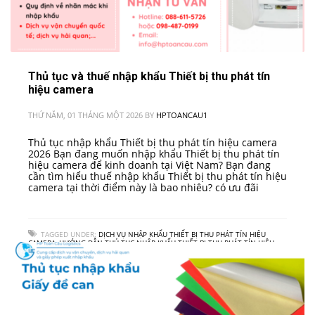
Thủ tục và thuế nhập khẩu Thiết bị thu phát tín
hiệu camera
THỨ NĂM, 01 THÁNG MỘT 2026
BY
HPTOANCAU1
Thủ tục nhập khẩu Thiết bị thu phát tín hiệu camera
2026 Bạn đang muốn nhập khẩu Thiết bị thu phát tín
hiệu camera để kinh doanh tại Việt Nam? Bạn đang
cần tìm hiểu thuế nhập khẩu Thiết bị thu phát tín hiệu
camera tại thời điểm này là bao nhiêu? có ưu đãi
TAGGED UNDER:
DỊCH VỤ NHẬP KHẨU THIẾT BỊ THU PHÁT TÍN HIỆU
CAMERA
,
HƯỚNG DẪN THỦ TỤC NHẬP KHẨU THIẾT BỊ THU PHÁT TÍN HIỆU
CAMERA VÀO VIỆT NAM
,
QUY TRÌNH NHẬP KHẨU THIẾT BỊ THU PHÁT TÍN
HIỆU CAMERA