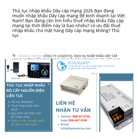
Thủ tục nhập khẩu Dây cáp mạng 2026 Bạn đang
muốn nhập khẩu Dây cáp mạng để kinh doanh tại Việt
Nam? Bạn đang cần tìm hiểu thuế nhập khẩu Dây cáp
mạng tại thời điểm này là bao nhiêu? có ưu đãi thuế
nhập khẩu cho mặt hàng Dây cáp mạng không? Thủ
tục
TAGGED UNDER:
CÔNG TY LOGISTICS
,
DỊCH VỤ NHẬP KHẨU DÂY CÁP
MẠNG
,
HƯỚNG DẪN THỦ TỤC NHẬP KHẨU DÂY CÁP MẠNG VÀO VIỆT NAM
,
QUY TRÌNH NHẬP KHẨU DÂY CÁP MẠNG
,
THUẾ NHẬP KHẨU DÂY CÁP MẠNG
,
VẬN CHUYỂN HÀNG HOÁ QUỐC TẾ