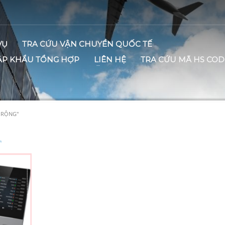
VỤ
TRA CỨU VẬN CHUYỂN QUỐC TẾ
ẬP KHẨU TỔNG HỢP
LIÊN HỆ
TRA CỨU MÃ HS COD
 RỘNG"