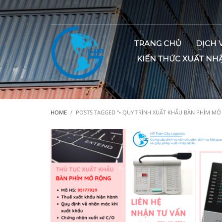
TRANG CHỦ
DỊCH 
KIẾN THỨC XUẤT NH
HOME
POSTS TAGGED "• QUY TRÌNH XUẤT KHẨU BÀN PHÍM MỞ