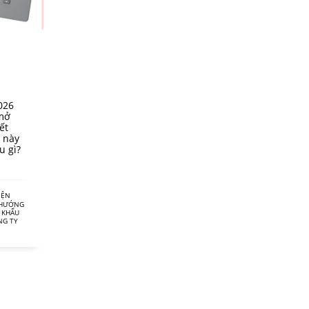
026
 mở
ết
 này
u gì?
IỆN
 HƯỚNG
 KHẨU
NG TY