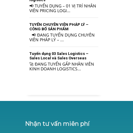
📢 TUYỂN DỤNG – 01 VỊ TRÍ NHÂN
VIÊN PRICING LOGI...
TUYỂN CHUYÊN VIÊN PHÁP LÝ –
CÔNG BỐ SẢN PHẨM
📢 ĐANG TUYỂN DỤNG CHUYÊN
VIÊN PHÁP LÝ – ...
Tuyển dụng 03 Sales Logistics –
Sales Local và Sales Overseas
🚀 ĐANG TUYỂN GẤP NHÂN VIÊN
KINH DOANH LOGISTICS...
Nhận tư vấn miên phí