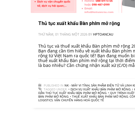
Thủ tục xuất khẩu Bàn phím mở rộng
THỨ NĂM, 01 THÁNG MỘT 2026
BY
HPTOANCAU
Thủ tục và thuế xuất khẩu Bàn phím mở rộng 2
Bạn đang cần tìm hiểu về xuất khẩu Bàn phím
rộng từ Việt Nam ra quốc tế? Bạn đang muốn bi
thuế xuất khẩu Bàn phím mở rộng tại thời điểm
là bao nhiêu? Cần chứng nhận xuất xứ (C/O) mẫ
PUBLISHED IN
NK - MÁY VI TÍNH, SẢN PHẨM ĐIỆN TỬ VÀ LINH K
TAGGED UNDER:
• DỊCH VỤ XUẤT KHẨU BÀN PHÍM MỞ RỘNG
,
•
DẪN THỦ TỤC XUẤT KHẨU BÀN PHÍM MỞ RỘNG
,
• QUY TRÌNH XUẤT
BÀN PHÍM MỞ RỘNG
,
• THUẾ XUẤT KHẨU BÀN PHÍM MỞ RỘNG
,
CÔ
LOGISTICS
,
VẬN CHUYỂN HÀNG HOÁ QUỐC TẾ