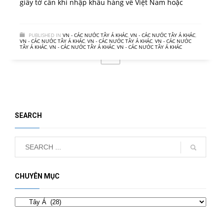
giấy tờ cần khi nhập khẩu hàng về Việt Nam hoặc
PUBLISHED IN
VN - CÁC NƯỚC TÂY Á KHÁC
,
VN - CÁC NƯỚC TÂY Á KHÁC
,
VN - CÁC NƯỚC TÂY Á KHÁC
,
VN - CÁC NƯỚC TÂY Á KHÁC
,
VN - CÁC NƯỚC
TÂY Á KHÁC
,
VN - CÁC NƯỚC TÂY Á KHÁC
,
VN - CÁC NƯỚC TÂY Á KHÁC
1
3
2
SEARCH
CHUYÊN MỤC
Chuyên
mục