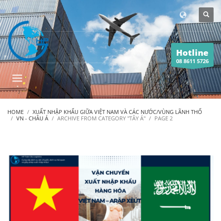
Hotline
08 8611 5726
HOME
XUẤT NHẬP KHẨU GIỮA VIỆT NAM VÀ CÁC NƯỚC/VÙNG LÃNH THỔ
VN - CHÂU Á
ARCHIVE FROM CATEGORY "TÂY Á"
PAGE 2