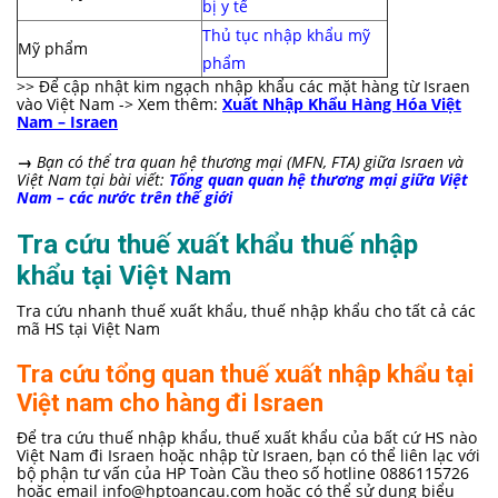
bị y tế
Thủ tục nhập khẩu mỹ
Mỹ phẩm
phẩm
>> Để cập nhật kim ngạch nhập khẩu các mặt hàng từ Israen
vào Việt Nam -> Xem thêm:
Xuất Nhập Khẩu Hàng Hóa Việt
Nam – Israen
→
Bạn có thể tra quan hệ thương mại (MFN, FTA) giữa Israen và
Việt Nam tại bài viết:
Tổng quan quan hệ thương mại giữa Việt
Nam – các nước trên thế giới
Tra cứu thuế xuất khẩu thuế nhập
khẩu tại Việt Nam
Tra cứu nhanh thuế xuất khẩu, thuế nhập khẩu cho tất cả các
mã HS tại Việt Nam
Tra cứu tổng quan thuế xuất nhập khẩu tại
Việt nam cho hàng đi Israen
Để tra cứu thuế nhập khẩu, thuế xuất khẩu của bất cứ HS nào
Việt Nam đi Israen hoặc nhập từ Israen, bạn có thể liên lạc với
bộ phận tư vấn của HP Toàn Cầu theo số hotline 0886115726
hoặc email
info@hptoancau.com
hoặc có thể sử dụng biểu