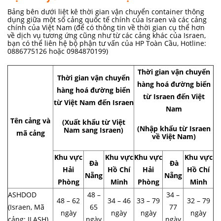
Bảng bên dưới liệt kê thời gian vận chuyển container thông
dụng giữa một số cảng quốc tế chính của Israen và các cảng
chính của Việt Nam (để có thông tin về thời gian cụ thể hơn
về dịch vụ tương ứng cũng như từ các cảng khác của Israen,
bạn có thể liên hệ bộ phận tư vấn của HP Toàn Cầu, Hotline:
0886775126 hoặc 0984870199)
Thời gian vận chuyển
Thời gian vận chuyển
hàng hoá đường biển
hàng hoá đường biển
từ Israen đến Việt
từ Việt Nam đến Israen
Nam
Tên cảng và
(Xuất khẩu từ Việt
(Nhập khẩu từ Israen
Nam sang Israen)
mã cảng
về Việt Nam)
Khu vực
Khu vực
Khu vực
Khu vực
Đà
Đà
Hải
Hồ Chí
Hải
Hồ Chí
Nẵng
Nẵng
Phòng
Minh
Phòng
Minh
ASHDOD
48 –
34 –
48 – 62
34 – 46
33 – 79
32 – 79
(Israen, Mã
65
77
ngày
ngày
ngày
ngày
cảng: ILASH)
ngày
ngày