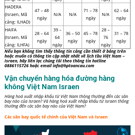
HADERA
47 – 48
71 – 78
62 – 64
(Israen, Mã
N/A
N/A
N/A
ngày
ngày
ngày
cảng: ILHAD)
HAIFA
39 –
28 –
28 – 64
36 – 50
45 – 78
31 – 78
(Israen, Mã
64
76
ngày
ngày
ngày
ngày
cảng: ILHFA)
ngày
ngày
Nếu bạn không tìm thấy thông tin cảng cần thiết ở bảng trên
hoặc muốn có thông tin cập nhật nhất về lịch tầu Việt Nam –
Israen, hãy liên lạc chúng tôi theo thông tin hotline
0886115726 hoặc email info@hptoancau.com
Vận chuyển hàng hóa đường hàng
không Việt Nam Israen
Hàng hoá xuất nhập khẩu từ Việt Nam thông thường đến các sân
bay nào của Israen? Và hàng hoá xuất nhập khẩu từ Israen thông
thường đến các sân bay nào của Việt Nam?
Các sân bay quốc tế chính của Việt Nam và Israen