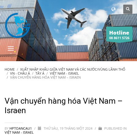
Hotline
08 8611 5726
HOME
XUẤT NHẬP KHẨU GIỮA VIỆT NAM VÀ CÁC NƯỚC/VÙNG LÃNH THỔ
VN - CHÂU Á
TÂY Á
VIỆT NAM - ISRAEL
VẬN CHUYỂN HÀNG HÓA VIỆT NAM – ISRAEN
Vận chuyển hàng hóa Việt Nam –
Israen
BY
HPTOANCAU1
/
THỨ SÁU, 19 THÁNG MỘT 2024
/
PUBLISHED IN
VIỆT NAM - ISRAEL