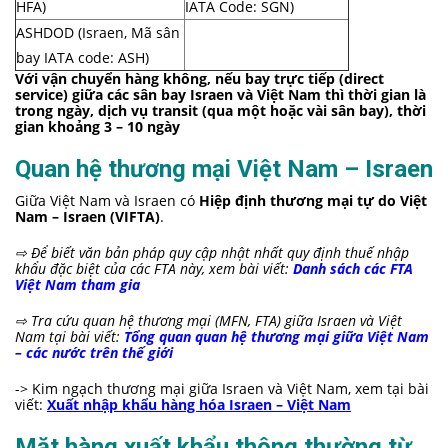
HFA)
IATA Code: SGN)
ASHDOD (Israen, Mã sân
bay IATA code: ASH)
Với vận chuyển hàng không, nếu bay trực tiếp (direct
service) giữa các sân bay Israen và Việt Nam thì thời gian là
trong
ngày, dịch vụ transit (qua một hoặc vài sân bay), thời
gian khoảng 3 – 10 ngày
Quan hệ thương mại Việt Nam – Israen
Giữa Việt Nam và Israen có
Hiệp định thương mại tự do Việt
Nam – Israen (VIFTA)
.
⇨
Để biết văn bản pháp quy cập nhật nhất quy định thuế nhập
khẩu đặc biệt của các FTA này, xem bài viết:
Danh sách các FTA
Việt Nam tham gia
⇨ Tra cứu quan
hệ thương mại (MFN, FTA) giữa Israen và Việt
Nam tại bài viết:
Tổng quan quan hệ thương mại giữa Việt Nam
– các nước trên thế giới
-> Kim ngạch thương mại giữa Israen và Việt Nam, xem tại bài
viết:
Xuất nhập khẩu hàng hóa Israen – Việt Nam
Mặt hàng xuất khẩu thông thường từ