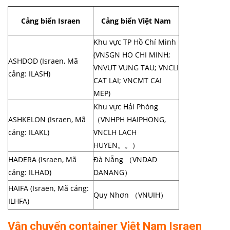
Cảng biển Israen
Cảng biển Việt Nam
Khu vực TP Hồ Chí Minh
(VNSGN HO CHI MINH;
ASHDOD (Israen, Mã
VNVUT VUNG TAU; VNCLI
cảng: ILASH)
CAT LAI; VNCMT CAI
MEP)
Khu vực Hải Phòng
ASHKELON (Israen, Mã
（VNHPH HAIPHONG,
cảng: ILAKL)
VNCLH LACH
HUYEN。。）
HADERA (Israen, Mã
Đà Nẵng （VNDAD
cảng: ILHAD)
DANANG）
HAIFA (Israen, Mã cảng:
Quy Nhơn （VNUIH）
ILHFA)
Vận chuyển container Việt Nam Israen