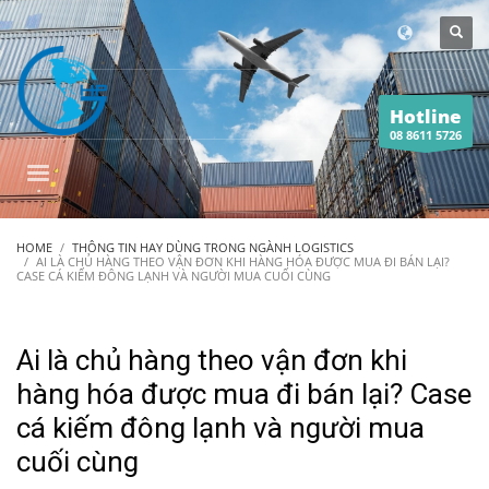
Hotline
08 8611 5726
HOME
THÔNG TIN HAY DÙNG TRONG NGÀNH LOGISTICS
AI LÀ CHỦ HÀNG THEO VẬN ĐƠN KHI HÀNG HÓA ĐƯỢC MUA ĐI BÁN LẠI?
CASE CÁ KIẾM ĐÔNG LẠNH VÀ NGƯỜI MUA CUỐI CÙNG
Ai là chủ hàng theo vận đơn khi
hàng hóa được mua đi bán lại? Case
cá kiếm đông lạnh và người mua
cuối cùng