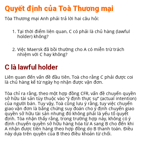
Quyết định của Toà Thương mại
Tòa Thương mại Anh phải trả lời hai câu hỏi:
Tại thời điểm liên quan, C có phải là chủ hàng (lawful
holder) không?
Việc Maersk đã bồi thường cho A có miễn trừ trách
nhiệm với C hay không?
C là lawful holder
Liên quan đến vấn đề đầu tiên, Toà cho rằng C phải được coi
là chủ hàng kể từ ngày họ nhận được vận đơn.
Tòa chỉ ra rằng, theo một hợp đồng CFR, vấn đề chuyển quyền
sở hữu tài sản tùy thuộc vào “ý định thực sự” (actual intention)
của người bán. Tuy vậy, Toà cũng lưu ý rằng, tuy việc chuyển
giao vận đơn là bằng chứng suy đoán cho ý định chuyển giao
quyền sở hữu tài sản nhưng đó không phải là yếu tố quyết
định. Tòa nhận thấy rằng, trong trường hợp này, không có ý
định chuyển quyền sở hữu hàng hóa từ A sang B cho đến khi
A nhận được tiền hàng theo hợp đồng do B thanh toán. Điều
này dựa trên quyền của B theo điều khoản từ chối.