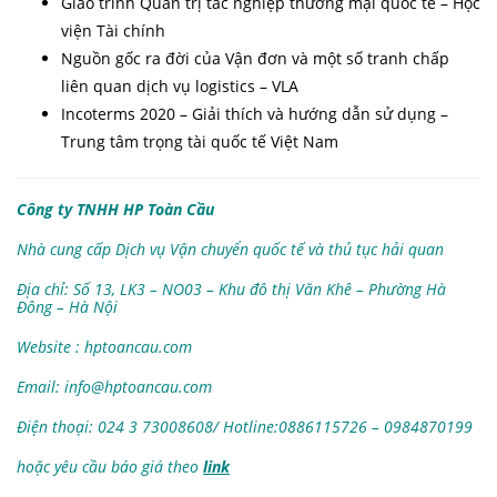
Giáo trình Quản trị tác nghiệp thương mại quốc tế – Học
viện Tài chính
Nguồn gốc ra đời của Vận đơn và một số tranh chấp
liên quan dịch vụ logistics – VLA
Incoterms 2020 – Giải thích và hướng dẫn sử dụng –
Trung tâm trọng tài quốc tế Việt Nam
Công ty TNHH HP Toàn Cầu
Nhà cung cấp Dịch vụ Vận chuyển quốc tế và thủ tục hải quan
Địa chỉ: Số 13, LK3 – NO03 – Khu đô thị Văn Khê – Phường Hà
Đông – Hà Nội
Website : hptoancau.com
Email:
info@hptoancau.com
Điện thoại: 024 3 73008608/ Hotline:0886115726
– 0984870199
hoặc yêu cầu báo giá theo
link