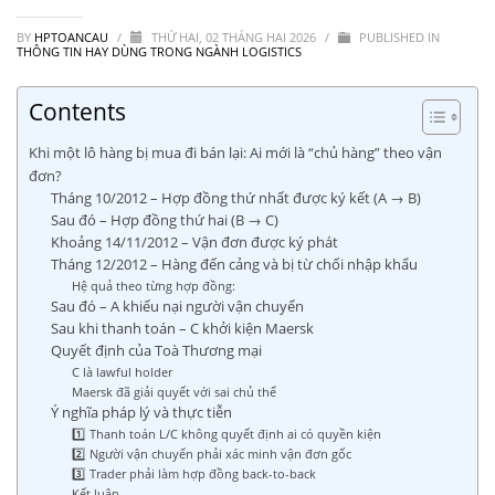
BY
HPTOANCAU
/
THỨ HAI, 02 THÁNG HAI 2026
/
PUBLISHED IN
THÔNG TIN HAY DÙNG TRONG NGÀNH LOGISTICS
Contents
Khi một lô hàng bị mua đi bán lại: Ai mới là “chủ hàng” theo vận
đơn?
Tháng 10/2012 – Hợp đồng thứ nhất được ký kết (A → B)
Sau đó – Hợp đồng thứ hai (B → C)
Khoảng 14/11/2012 – Vận đơn được ký phát
Tháng 12/2012 – Hàng đến cảng và bị từ chối nhập khẩu
Hệ quả theo từng hợp đồng:
Sau đó – A khiếu nại người vận chuyển
Sau khi thanh toán – C khởi kiện Maersk
Quyết định của Toà Thương mại
C là lawful holder
Maersk đã giải quyết với sai chủ thể
Ý nghĩa pháp lý và thực tiễn
1️⃣ Thanh toán L/C không quyết định ai có quyền kiện
2️⃣ Người vận chuyển phải xác minh vận đơn gốc
3️⃣ Trader phải làm hợp đồng back-to-back
Kết luận