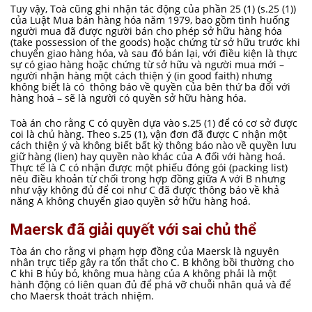
Tuy vậy, Toà cũng ghi nhận tác động của phần 25 (1) (s.25 (1))
của Luật Mua bán hàng hóa năm 1979, bao gồm tình huống
người mua đã được người bán cho phép sở hữu hàng hóa
(take possession of the goods) hoặc chứng từ sở hữu trước khi
chuyển giao hàng hóa, và sau đó bán lại, với điều kiện là thực
sự có giao hàng hoặc chứng từ sở hữu và người mua mới –
người nhận hàng một cách thiện ý (in good faith) nhưng
không biết là có thông báo về quyền của bên thứ ba đối với
hàng hoá – sẽ là người có quyền sở hữu hàng hóa.
Toà án cho rằng C có quyền dựa vào s.25 (1) để có cơ sở được
coi là chủ hàng. Theo s.25 (1), vận đơn đã được C nhận một
cách thiện ý và không biết bất kỳ thông báo nào về quyền lưu
giữ hàng (lien) hay quyền nào khác của A đối với hàng hoá.
Thực tế là C có nhận được một phiếu đóng gói (packing list)
nêu điều khoản từ chối trong hợp đồng giữa A với B nhưng
như vậy không đủ để coi như C đã được thông báo về khả
năng A không chuyển giao quyền sở hữu hàng hoá.
Maersk đã giải quyết với sai chủ thể
Tòa án cho rằng vi phạm hợp đồng của Maersk là nguyên
nhân trực tiếp gây ra tổn thất cho C. B không bồi thường cho
C khi B hủy bỏ, không mua hàng của A không phải là một
hành động có liên quan đủ để phá vỡ chuỗi nhân quả và để
cho Maersk thoát trách nhiệm.