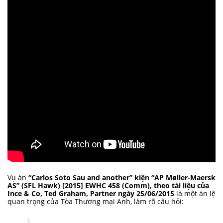
Vụ án
“Carlos Soto Sau and another” kiện “AP Møller-Maersk
AS” (SFL Hawk) [2015] EWHC 458 (Comm), theo tài liệu của
Ince & Co, Ted Graham, Partner ngày 25/06/2015
là một án lệ
quan trọng của Tòa Thương mại Anh, làm rõ câu hỏi: