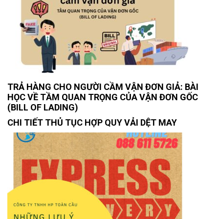
TRẢ HÀNG CHO NGƯỜI CẦM VẬN ĐƠN GIẢ: BÀI
HỌC VỀ TẦM QUAN TRỌNG CỦA VẬN ĐƠN GỐC
(BILL OF LADING)
CHI TIẾT THỦ TỤC HỢP QUY VẢI DỆT MAY