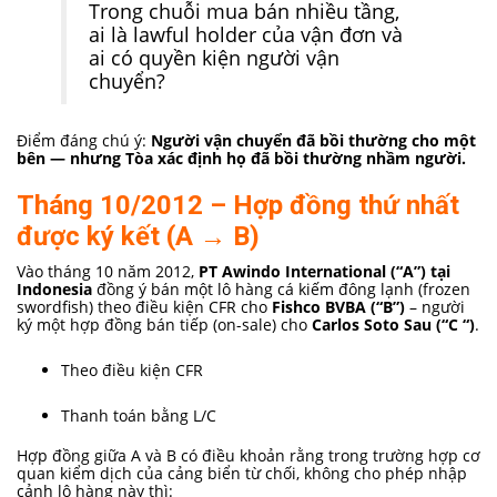
Trong chuỗi mua bán nhiều tầng,
ai là lawful holder của vận đơn và
ai có quyền kiện người vận
chuyển?
Điểm đáng chú ý:
Người vận chuyển đã bồi thường cho một
bên — nhưng Tòa xác định họ đã bồi thường nhầm người.
Tháng 10/2012 – Hợp đồng thứ nhất
được ký kết (A → B)
Vào tháng 10 năm 2012,
PT Awindo International (“A”) tại
Indonesia
đồng ý bán một lô hàng cá kiếm đông lạnh (frozen
swordfish) theo điều kiện CFR cho
Fishco BVBA (“B”)
– người
ký một hợp đồng bán tiếp (on-sale) cho
Carlos Soto Sau (“C “)
.
Theo điều kiện CFR
Thanh toán bằng L/C
Hợp đồng giữa A và B có điều khoản rằng trong trường hợp cơ
quan kiểm dịch của cảng biển từ chối, không cho phép nhập
cảnh lô hàng này thì: