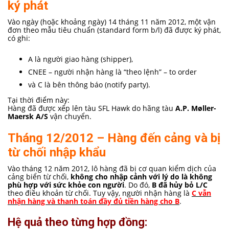
ký phát
Vào ngày (hoặc khoảng ngày) 14 tháng 11 năm 2012, một vận
đơn theo mẫu tiêu chuẩn (standard form b/l) đã được ký phát,
có ghi:
A là người giao hàng (shipper),
CNEE – người nhận hàng là “theo lệnh” – to order
và C là bên thông báo (notify party).
Tại thời điểm này:
Hàng đã được xếp lên tàu SFL Hawk do hãng tàu
A.P. Møller-
Maersk A/S
vận chuyển.
Tháng 12/2012 – Hàng đến cảng và bị
từ chối nhập khẩu
Vào tháng 12 năm 2012, lô hàng đã bị cơ quan kiểm dịch của
cảng biển từ chối,
không cho nhập cảnh với lý do là không
phù hợp với sức khỏe con người
. Do đó,
B đã hủy bỏ L/C
theo điều khoản từ chối. Tuy vậy, người nhận hàng là
C vẫn
nhận hàng và thanh toán đầy đủ tiền hàng cho B
.
Hệ quả theo từng hợp đồng: