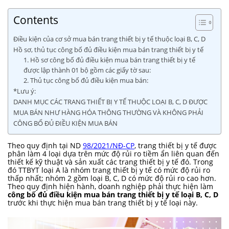
Contents
Điều kiện của cơ sở mua bán trang thiết bị y tế thuộc loại B, C, D
Hồ sơ, thủ tục công bố đủ điều kiện mua bán trang thiết bị y tế
1. Hồ sơ công bố đủ điều kiện mua bán trang thiết bị y tế
được lập thành 01 bộ gồm các giấy tờ sau:
2. Thủ tục công bố đủ điều kiện mua bán:
*Lưu ý:
DANH MỤC CÁC TRANG THIẾT BỊ Y TẾ THUỘC LOẠI B, C, D ĐƯỢC
MUA BÁN NHƯ HÀNG HÓA THÔNG THƯỜNG VÀ KHÔNG PHẢI
CÔNG BỐ ĐỦ ĐIỀU KIỆN MUA BÁN
Theo quy định tại ND
98/2021/NĐ-CP
, trang thiết bị y tế được
phân làm 4 loại dựa trên mức độ rủi ro tiềm ẩn liên quan đến
thiết kế kỹ thuật và sản xuất các trang thiết bị y tế đó. Trong
đó TTBYT loại A là nhóm trang thiết bị y tế có mức độ rủi ro
thấp nhất; nhóm 2 gồm loại B, C, D có mức độ rủi ro cao hơn.
Theo quy định hiện hành, doanh nghiệp phải thực hiện làm
công bố đủ điều kiện mua bán trang thiết bị y tế loại B, C, D
trước khi thực hiện mua bán trang thiết bị y tế loại này.