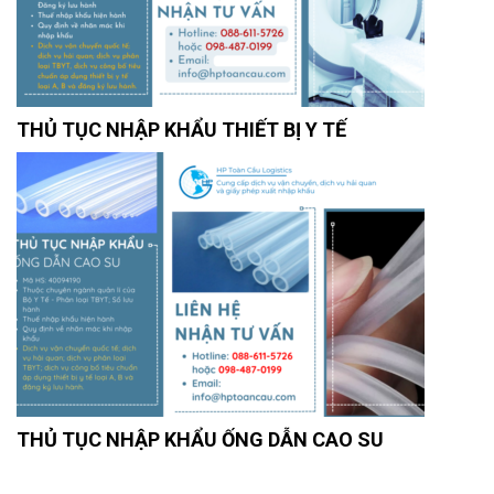
THỦ TỤC NHẬP KHẨU THIẾT BỊ Y TẾ
THỦ TỤC NHẬP KHẨU ỐNG DẪN CAO SU