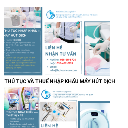
THỦ TỤC VÀ THUẾ NHẬP KHẨU MÁY HÚT DỊCH