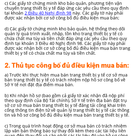
c) Các giấy tờ chứng minh kho bảo quản, phương tiện vận
chuyển trang thiết bị y tế đáp ứng các yêu cầu theo quy định
tại khoản
2 Điều 40 Nghị định 98
này. Các giấy tờ này phải
được xác nhận bởi cơ sở công bố đủ điều kiện mua bán;
d) Các giấy tờ chứng minh kho bảo quản, hệ thống theo dõi
quản lý quá trình xuất, nhập, tồn kho trang thiết bị y tế có
chứa chất ma túy và tiền chất đáp ứng các yêu cầu theo quy
định tại khoản 3 Điều 40 Nghị định 98. Các giấy tờ này phải
được xác nhận bởi cơ sở công bố đủ điều kiện mua bán trang
thiết bị y tế có chứa chất ma túy và tiền chất.
2. Thủ tục công bố đủ điều kiện mua bán:
a) Trước khi thực hiện mua bán trang thiết bị y tế cơ sở mua
bán trang thiết bị y tế có trách nhiệm nộp hồ sơ công bố về
Sở Y tế nơi đặt địa điểm mua bán.
b) Khi nhận hồ sơ (bao gồm cả giấy tờ xác nhận đã nộp phí
theo quy định của Bộ Tài chính), Sở Y tế trên địa bàn đặt trụ
sở cơ sở mua bán trang thiết bị y tế đăng tải công khai trên
cổng thông tin điện tử về quản lý trang thiết bị y tế các thông
tin và hồ sơ công bố đủ điều kiện mua bán trang thiết bị y tế.
c) Trong quá trình hoạt động cơ sở mua bán có trách nhiệm
lập văn bản thông báo sự thay đổi kèm theo các tài liệu liên
quan đến thay đổi và cập nhật các tài liệu đó vào hồ sơ công