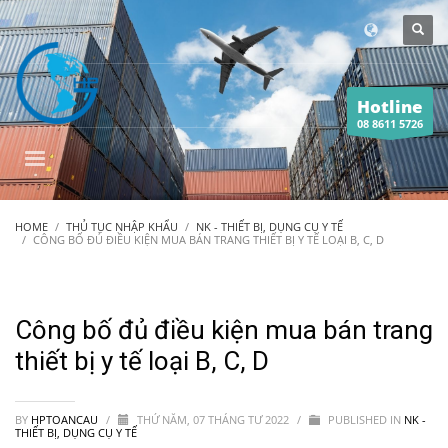
Hotline
08 8611 5726
HOME
THỦ TỤC NHẬP KHẨU
NK - THIẾT BỊ, DỤNG CỤ Y TẾ
CÔNG BỐ ĐỦ ĐIỀU KIỆN MUA BÁN TRANG THIẾT BỊ Y TẾ LOẠI B, C, D
Công bố đủ điều kiện mua bán trang
thiết bị y tế loại B, C, D
BY
HPTOANCAU
/
THỨ NĂM, 07 THÁNG TƯ 2022
/
PUBLISHED IN
NK -
THIẾT BỊ, DỤNG CỤ Y TẾ