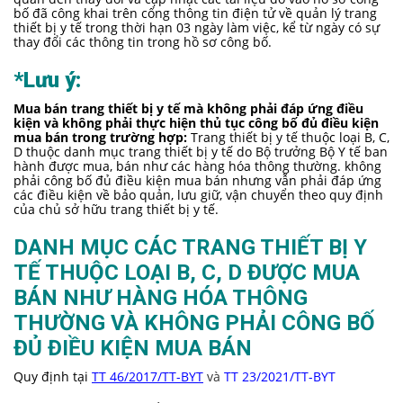
bố đã công khai trên cổng thông tin điện tử về quản lý trang
thiết bị y tế trong thời hạn 03 ngày làm việc, kể từ ngày có sự
thay đổi các thông tin trong hồ sơ công bố.
*Lưu ý:
Mua bán trang thiết bị y tế mà không phải đáp ứng điều
kiện và không phải thực hiện thủ tục công bố đủ điều kiện
mua bán trong trường hợp:
Trang thiết bị y tế thuộc loại B, C,
D thuộc danh mục trang thiết bị y tế do Bộ trưởng Bộ Y tế ban
hành được mua, bán như các hàng hóa thông thường. không
phải công bố đủ điều kiện mua bán nhưng vẫn phải đáp ứng
các điều kiện về bảo quản, lưu giữ, vận chuyển theo quy định
của chủ sở hữu trang thiết bị y tế.
DANH MỤC CÁC TRANG THIẾT BỊ Y
TẾ THUỘC LOẠI B, C, D ĐƯỢC MUA
BÁN NHƯ HÀNG HÓA THÔNG
THƯỜNG VÀ KHÔNG PHẢI CÔNG BỐ
ĐỦ ĐIỀU KIỆN MUA BÁN
Quy định tại
TT 46/2017/TT-BYT
và
TT 23/2021/TT-BYT