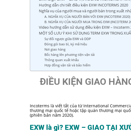
Hướng dẫn chi tiết điều kiện EXW INCOTERMS 2020
Nghĩa vụ của người mua và người bán trong xuất nh
A. NGHĨA VỤ CỦA NGƯỜI BÁN VỚI EXW (INCOTERM 2020)
B. NGHĨA VỤ CỦA NGƯỜI MUA TRONG EXW (INCOTERM 2
Video hướng dẫn sử dụng điều kiện EXW – Incoterm
MỘT SỐ LƯU Ý KHI SỬ DỤNG TERM EXW TRONG XU
Sự đối ngược giữa EXW và DDP
Đóng gói bao bì, ký mã hiệu
Nơi giao hàng
Bốc hàng lên phương tiện vận tải
Thông quan xuất khẩu
Hợp đồng vận tải và bảo hiểm
ĐIỀU KIỆN GIAO HÀN
Incoterms là viết tắt của từ International Commerci
thương mại quốc tế hoặc tập quán thương mại quốc 
(phiên bản năm 2020).
EXW là gì? EXW – GIAO TẠI 