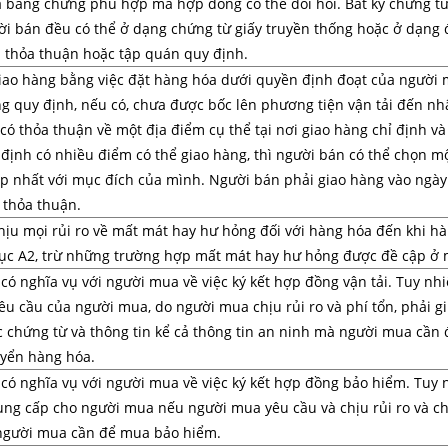
cả bằng chứng phù hợp mà hợp đồng có thể đòi hỏi. Bất kỳ chứng t
ời bán đều có thể ở dạng chứng từ giấy truyền thống hoặc ở dạng 
 thỏa thuận hoặc tập quán quy định.
iao hàng bằng việc đặt hàng hóa dưới quyền định đoạt của người 
g quy định, nếu có, chưa được bốc lên phương tiện vận tải đến nh
ó thỏa thuận về một địa điểm cụ thể tại nơi giao hàng chỉ định và
 định có nhiều điểm có thể giao hàng, thì người bán có thể chọn m
p nhất với mục đích của mình. Người bán phải giao hàng vào ngày
 thỏa thuận.
hịu mọi rủi ro về mất mát hay hư hỏng đối với hàng hóa đến khi h
ục A2, trừ những trường hợp mất mát hay hư hỏng được đề cập ở 
ó nghĩa vụ với người mua về việc ký kết hợp đồng vận tải. Tuy nhi
êu cầu của người mua, do người mua chịu rủi ro và phí tổn, phải g
 chứng từ và thông tin kể cả thông tin an ninh mà người mua cần 
uyển hàng hóa.
có nghĩa vụ với người mua về việc ký kết hợp đồng bảo hiểm. Tuy 
ng cấp cho người mua nếu người mua yêu cầu và chịu rủi ro và chi
người mua cần để mua bảo hiểm.