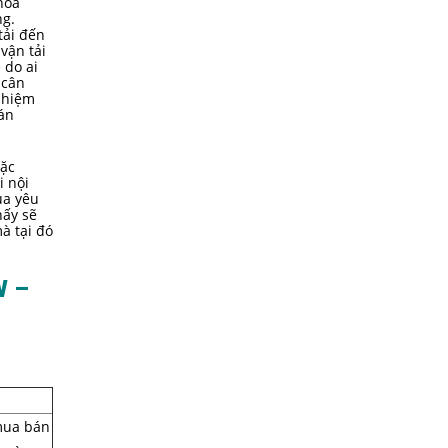
hóa
ng.
tải đến
vận tải
 do ai
 cân
 nhiệm
bán
oặc
i nội
ua yêu
hấy sẽ
à tại đó
W –
mua bán