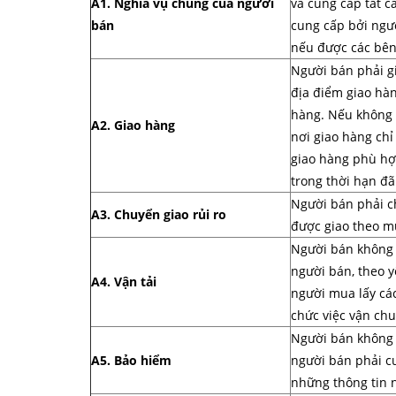
A1. Nghĩa vụ chung của người
và cung cấp tất 
bán
cung cấp bởi ngư
nếu được các bên
Người bán phải g
địa điểm giao hàn
hàng. Nếu không c
A2. Giao hàng
nơi giao hàng chỉ
giao hàng phù hợ
trong thời hạn đã
Người bán phải c
A3. Chuyển giao rủi ro
được giao theo m
Người bán không c
người bán, theo y
A4. Vận tải
người mua lấy các
chức việc vận ch
Người bán không 
A5. Bảo hiểm
người bán phải cu
những thông tin 