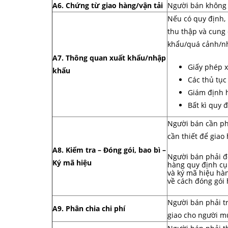
A6. Chứng từ giao hàng/vận tải
Người bán không 
Nếu có quy định, 
thu thập và cung 
khẩu/quá cảnh/nh
A7. Thông quan xuất khẩu/nhập
Giấy phép 
khẩu
Các thủ tục
Giám định 
Bất kì quy 
Người bán cần phả
cần thiết để giao
A8. Kiểm tra – Đóng gói, bao bì –
Người bán phải đó
Ký mã hiệu
hàng quy định cụ
và ký mã hiệu hàn
về cách đóng gói 
Người bán phải tr
A9. Phân chia chi phí
giao cho người m