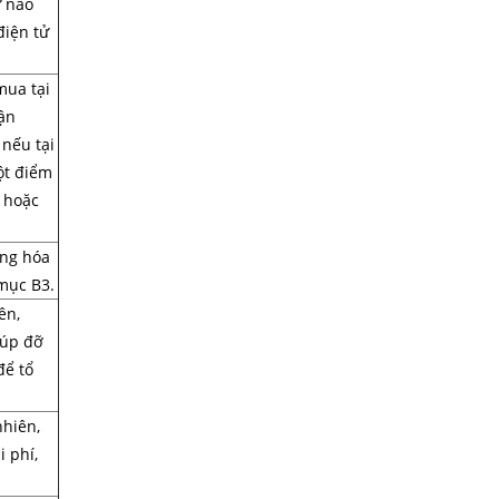
ừ nào
điện tử
mua tại
ận
 nếu tại
ột điểm
 hoặc
àng hóa
mục B3.
ên,
iúp đỡ
để tổ
nhiên,
 phí,