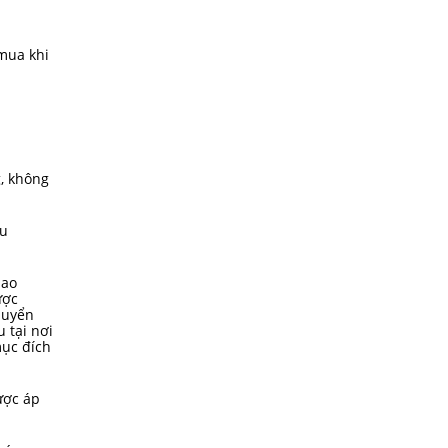
mua khi
g, không
ều
iao
ược
huyển
 tại nơi
mục đích
ược áp