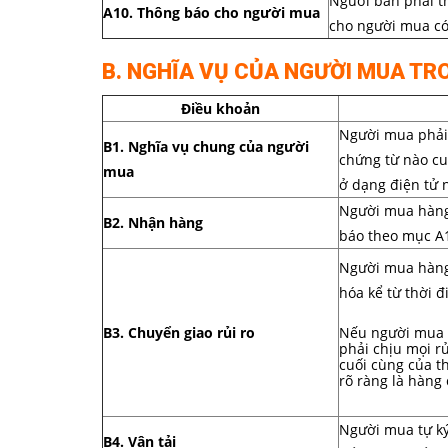
Người bán phải th
A10. Thông báo cho người mua
cho người mua có
B. NGHĨA VỤ CỦA NGƯỜI MUA TR
Điều khoản
Người mua phải 
B1. Nghĩa vụ chung của người
chứng từ nào cu
mua
ở dạng điện tử 
Người mua hàng
B2. Nhận hàng
báo theo mục A
Người mua hàng 
hóa kể từ thời 
B3. Chuyển giao rủi ro
Nếu người mua 
phải chịu mọi r
cuối cùng của t
rõ ràng là hàng
Người mua tự ký 
B4. Vận tải