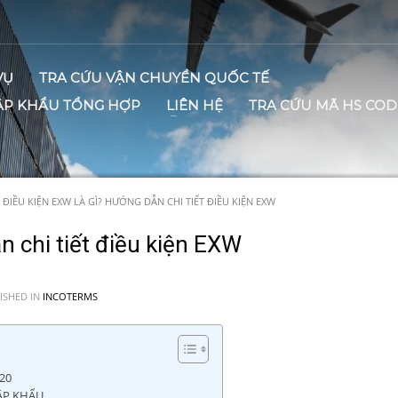
VỤ
TRA CỨU VẬN CHUYỂN QUỐC TẾ
ẬP KHẨU TỔNG HỢP
LIÊN HỆ
TRA CỨU MÃ HS COD
ĐIỀU KIỆN EXW LÀ GÌ? HƯỚNG DẪN CHI TIẾT ĐIỀU KIỆN EXW
n chi tiết điều kiện EXW
ISHED IN
INCOTERMS
20
ẬP KHẨU