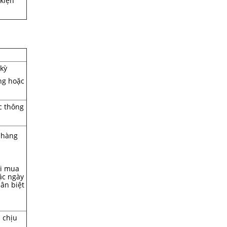
 kiện
kỳ
ng hoặc
c thông
 hàng
ời mua
ặc ngày
ân biệt
h chịu