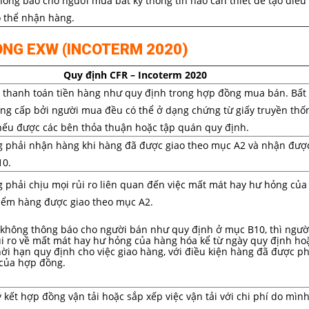
ông báo cho người mua bất kỳ thông tin nào cần thiết để tạo điều
 thể nhận hàng.
ONG EXW (INCOTERM 2020)
Quy định CFR – Incoterm 2020
thanh toán tiền hàng như quy định trong hợp đồng mua bán. Bất 
ng cấp bởi người mua đều có thể ở dạng chứng từ giấy truyền thố
nếu được các bên thỏa thuận hoặc tập quán quy định.
 phải nhận hàng khi hàng đã được giao theo mục A2 và nhận đượ
10.
phải chịu mọi rủi ro liên quan đến việc mất mát hay hư hỏng của
điểm hàng được giao theo mục A2.
không thông báo cho người bán như quy định ở mục B10, thì ngư
ủi ro về mất mát hay hư hỏng của hàng hóa kể từ ngày quy định ho
hời hạn quy định cho việc giao hàng, với điều kiện hàng đã được ph
 của hợp đồng.
kết hợp đồng vận tải hoặc sắp xếp việc vận tải với chi phí do mìn