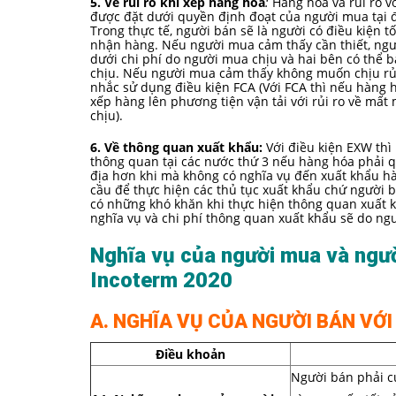
5. Về rủi ro khi xếp hàng hóa
:
Hàng hóa và rủi ro v
được đặt dưới quyền định đoạt của người mua tại đ
Trong thực tế, người bán sẽ là người có điều kiện 
nhận hàng. Nếu người mua cảm thấy cần thiết, ngườ
dưới chi phí do người mua chịu và hai bên có thể bà
chịu. Nếu người mua cảm thấy không muốn chịu rủi 
nhắc sử dụng điều kiện FCA (Với FCA thì nếu hàng h
xếp hàng lên phương tiện vận tải với rủi ro về mất
chịu).
6. Về thông quan xuất khẩu:
Với điều kiện EXW thì
thông quan tại các nước thứ 3 nếu hàng hóa phải q
địa hơn khi mà không có nghĩa vụ đến xuất khẩu h
cầu để thực hiện các thủ tục xuất khẩu chứ người 
có những khó khăn khi thực hiện thông quan xuất k
nghĩa vụ và chi phí thông quan xuất khẩu sẽ do ngư
Nghĩa vụ của người mua và ngườ
Incoterm 2020
A. NGHĨA VỤ CỦA NGƯỜI BÁN VỚI
Điều khoản
Người bán phải c