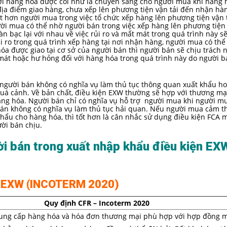
ới hàng hóa được coi như là chuyển sang cho người mua khi hàng 
ịa điểm giao hàng, chưa xếp lên phương tiện vận tải đến nhận hà
tốt hơn người mua trong việc tổ chức xếp hàng lên phương tiện vận 
i mua có thể nhờ người bán trong việc xếp hàng lên phương tiện 
n bạc lại với nhau về việc rủi ro và mất mát trong quá trình này sẽ
ro trong quá trình xếp hàng tại nơi nhận hàng, người mua có thể
óa được giao tại cơ sở của người bán thì người bán sẽ chịu trách
 mát hoặc hư hỏng đối với hàng hóa trong quá trình này do người 
 người bán không có nghĩa vụ làm thủ tục thông quan xuất khẩu h
uá cảnh. Về bản chất, điều kiện EXW thường sẽ hợp với thương mạ
àng hóa. Người bán chỉ có nghĩa vụ hỗ trợ người mua khi người m
bán không có nghĩa vụ làm thủ tục hải quan. Nếu người mua cảm t
hẩu cho hàng hóa, thì tốt hơn là cân nhắc sử dụng điều kiện FCA m
ời bán chịu.
i bán trong xuất nhập khẩu điều kiện EX
 EXW (INCOTERM 2020)
Quy định CFR – Incoterm 2020
ung cấp hàng hóa và hóa đơn thương mại phù hợp với hợp đồng 