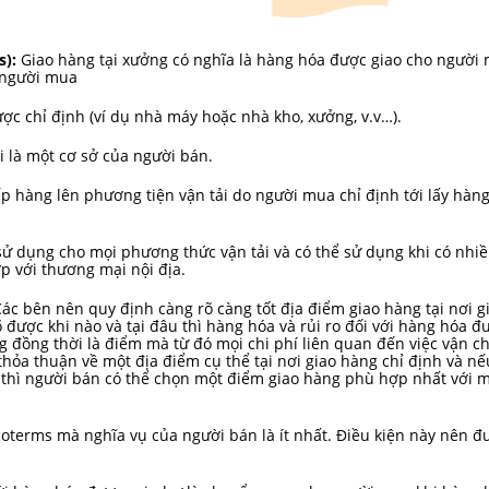
s):
Giao hàng tại xưởng có nghĩa là hàng hóa được giao cho người 
 người mua
ợc chỉ định (ví dụ nhà máy hoặc nhà kho, xưởng, v.v…).
i là một cơ sở của người bán.
p hàng lên phương tiện vận tải do người mua chỉ định tới lấy hàn
sử dụng cho mọi phương thức vận tải và có thể sử dụng khi có nhi
p với thương mại nội địa.
ác bên nên quy định càng rõ càng tốt địa điểm giao hàng tại nơi g
 được khi nào và tại đâu thì hàng hóa và rủi ro đối với hàng hóa đ
 đồng thời là điểm mà từ đó mọi chi phí liên quan đến việc vận c
ỏa thuận về một địa điểm cụ thể tại nơi giao hàng chỉ định và nếu
, thì người bán có thể chọn một điểm giao hàng phù hợp nhất với 
coterms mà nghĩa vụ của người bán là ít nhất. Điều kiện này nên đ