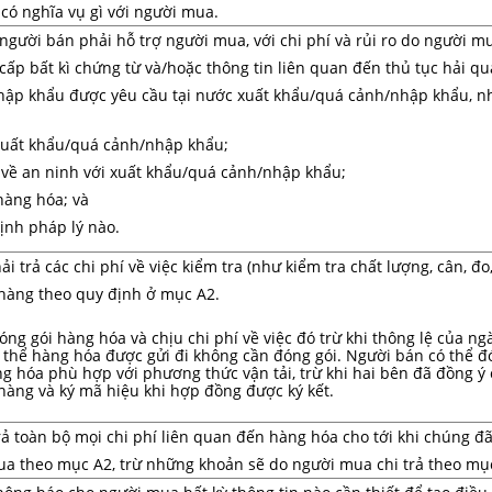
có nghĩa vụ gì với người mua.
người bán phải hỗ trợ người mua, với chi phí và rủi ro do người mu
cấp bất kì chứng từ và/hoặc thông tin liên quan đến thủ tục hải q
ập khẩu được yêu cầu tại nước xuất khẩu/quá cảnh/nhập khẩu, nh
xuất khẩu/quá cảnh/nhập khẩu;
 về an ninh với xuất khẩu/quá cảnh/nhập khẩu;
hàng hóa; và
định pháp lý nào.
i trả các chi phí về việc kiểm tra (như kiểm tra chất lượng, cân, đo
 hàng theo quy định ở mục A2.
ng gói hàng hóa và chịu chi phí về việc đó trừ khi thông lệ của n
 thể hàng hóa được gửi đi không cần đóng gói. Người bán có thể đ
g hóa phù hợp với phương thức vận tải, trừ khi hai bên đã đồng ý 
hàng và ký mã hiệu khi hợp đồng được ký kết.
ả toàn bộ mọi chi phí liên quan đến hàng hóa cho tới khi chúng đ
ua theo mục A2, trừ những khoản sẽ do người mua chi trả theo mụ