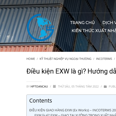
TRANG CHỦ
DỊCH 
KIẾN THỨC XUẤT NH
HOME
KỸ THUẬT NGHIỆP VỤ NGOẠI THƯƠNG
INCOTERMS
Điều kiện EXW là gì? Hướng dẫ
BY
HPTOANCAU
/
THỨ SÁU, 05 THÁNG TÁM 2022
/
PUBL
Contents
ĐIỀU KIỆN GIAO HÀNG EXW (Ex Works) – INCOTERMS 20
EXW là gì? EXW – GIAO TẠI XƯỞNG TRONG XUẤT NH