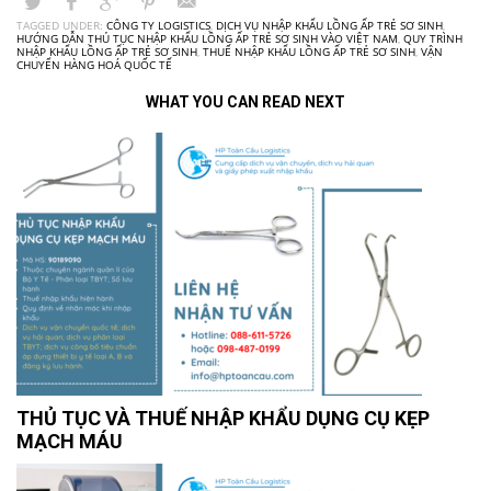
TAGGED UNDER:
CÔNG TY LOGISTICS
,
DỊCH VỤ NHẬP KHẨU LỒNG ẤP TRẺ SƠ SINH
,
HƯỚNG DẪN THỦ TỤC NHẬP KHẨU LỒNG ẤP TRẺ SƠ SINH VÀO VIỆT NAM
,
QUY TRÌNH
NHẬP KHẨU LỒNG ẤP TRẺ SƠ SINH
,
THUẾ NHẬP KHẨU LỒNG ẤP TRẺ SƠ SINH
,
VẬN
CHUYỂN HÀNG HOÁ QUỐC TẾ
WHAT YOU CAN READ NEXT
THỦ TỤC VÀ THUẾ NHẬP KHẨU DỤNG CỤ KẸP
MẠCH MÁU