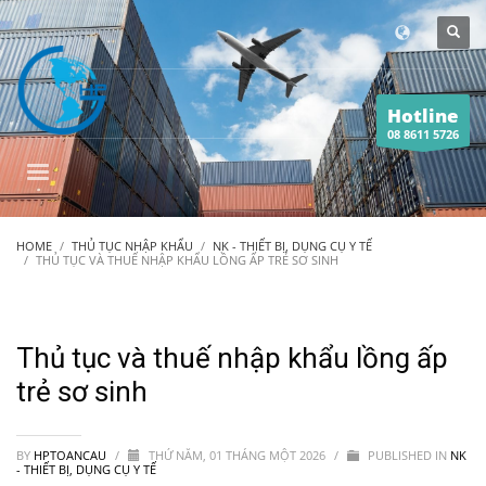
Hotline
08 8611 5726
HOME
THỦ TỤC NHẬP KHẨU
NK - THIẾT BỊ, DỤNG CỤ Y TẾ
THỦ TỤC VÀ THUẾ NHẬP KHẨU LỒNG ẤP TRẺ SƠ SINH
Thủ tục và thuế nhập khẩu lồng ấp
trẻ sơ sinh
BY
HPTOANCAU
/
THỨ NĂM, 01 THÁNG MỘT 2026
/
PUBLISHED IN
NK
- THIẾT BỊ, DỤNG CỤ Y TẾ