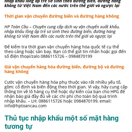
nhập khẩu lồng ấp trẻ sơ sinh theo đường biển, đường hàng
không từ Việt Nam đến các nước trên thế giới và ngược lại
Thời gian vận chuyển đường biển và đường hàng không
HP Toàn Cầu – Chuyên cung cấp dịch vụ vận chuyển xuất khẩu,
nhập khẩu lồng ấp trẻ sơ sinh theo đường biển, đường hàng
không từ Việt Nam đến các nước trên thế giới và ngược lại
Để kiểm tra thời gian vận chuyển hàng hóa quốc tế cụ thể
theo cảng hoặc sân bay. Bạn có thể gửi tin nhắn hoặc gọi đến
số điện thoại/zalo 0886115726 – 0984870199
Giá vận chuyển hàng hóa đường biển, đường bộ và đường
hàng không
Cước vận chuyển hàng hóa phụ thuộc vào rất nhiều yếu tố,
gồm: cố định và biến động theo thời gian. Vì vậy, hãy cung cấp
thông tin về lô hàng cụ thể hoặc dự kiến của bạn cho HPG để
nhận báo giá đầy đủ về các chi phí cho toàn bộ quá trình
nhập khẩu. – LH: 0886115726 hoặc 0984870199, email:
info@hptoancau.com
Thủ tục nhập khẩu một số mặt hàng
tương tự