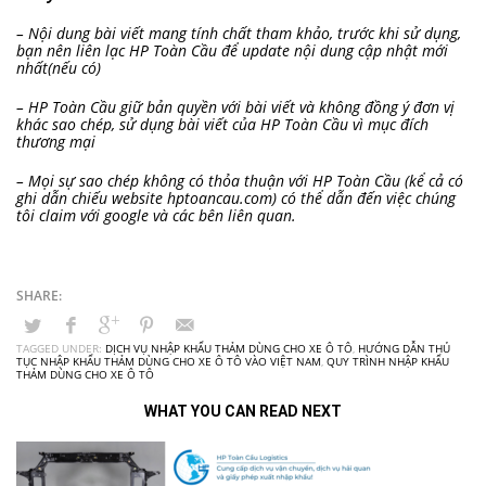
– Nội dung bài viết mang tính chất tham khảo, trước khi sử dụng,
bạn nên liên lạc HP Toàn Cầu để update nội dung cập nhật mới
nhất(nếu có)
– HP Toàn Cầu giữ bản quyền với bài viết và không đồng ý đơn vị
khác sao chép, sử dụng bài viết của HP Toàn Cầu vì mục đích
thương mại
– Mọi sự sao chép không có thỏa thuận với HP Toàn Cầu (kể cả có
ghi dẫn chiếu website hptoancau.com) có thể dẫn đến việc chúng
tôi claim với google và các bên liên quan.
TAGGED UNDER:
DỊCH VỤ NHẬP KHẨU THẢM DÙNG CHO XE Ô TÔ
,
HƯỚNG DẪN THỦ
TỤC NHẬP KHẨU THẢM DÙNG CHO XE Ô TÔ VÀO VIỆT NAM
,
QUY TRÌNH NHẬP KHẨU
THẢM DÙNG CHO XE Ô TÔ
WHAT YOU CAN READ NEXT