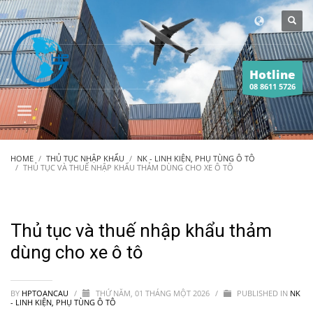
Hotline
08 8611 5726
HOME
THỦ TỤC NHẬP KHẨU
NK - LINH KIỆN, PHỤ TÙNG Ô TÔ
THỦ TỤC VÀ THUẾ NHẬP KHẨU THẢM DÙNG CHO XE Ô TÔ
Thủ tục và thuế nhập khẩu thảm
dùng cho xe ô tô
BY
HPTOANCAU
/
THỨ NĂM, 01 THÁNG MỘT 2026
/
PUBLISHED IN
NK
- LINH KIỆN, PHỤ TÙNG Ô TÔ