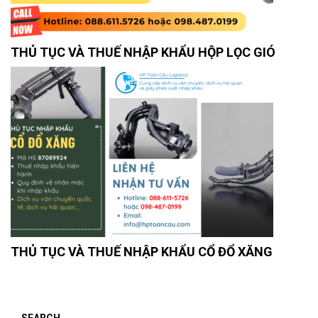
THỦ TỤC VÀ THUẾ NHẬP KHẨU HỘP LỌC GIÓ
THỦ TỤC VÀ THUẾ NHẬP KHẨU CỔ ĐỔ XĂNG
SEARCH