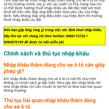
Trên đây liệt kê thuế nhập khẩu thảm dùng cho xe ô tô từ một
số thị trường chính, lưu ý: với các nước có FTA, hàng hóa chỉ
có thể được hưởng thuế nhập khẩu ưu đãi đặc biệt với mức
thuế kể trên nếu đáp ứng điều kiện theo yêu cầu của hiệp
định. Nếu không đáp ứng điều kiện của hiệp định thì hưởng
thuế nhập khẩu ưu đãi.
Nếu bạn gặp lúng túng gì trong việc xác định thuế nhập khẩu,
hãy liên lạc với chúng tôi theo hotline: 0886115726 /
0984870199 để được tư vấn miễn phí
Chính sách và thủ tục nhập khẩu
Nhập khẩu thảm dùng cho xe ô tô cần giấy
phép gì?
Khi nhập khẩu thảm dùng cho xe ô tô có mã HS như trên
không có chính sách gì đặc biệt. Như vậy, khi nhập khẩu thì
nhà nhập khẩu chỉ cần chuẩn bị bộ hồ sơ khai báo hải quan
thông thường.
Thủ tục hải quan nhập khẩu thảm dùng
cho xe ô tô