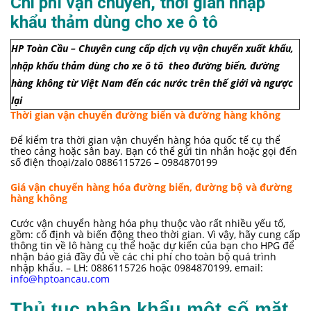
Chi phí vận chuyển, thời gian nhập
khẩu thảm dùng cho xe ô tô
HP Toàn Cầu – Chuyên cung cấp dịch vụ vận chuyển xuất khẩu,
nhập khẩu thảm dùng cho xe ô tô
theo đường biển, đường
hàng không từ Việt Nam đến các nước trên thế giới và ngược
lại
Thời gian vận chuyển đường biển và đường hàng không
Để kiểm tra thời gian vận chuyển hàng hóa quốc tế cụ thể
theo cảng hoặc sân bay. Bạn có thể gửi tin nhắn hoặc gọi đến
số điện thoại/zalo 0886115726 – 0984870199
Giá vận chuyển hàng hóa đường biển, đường bộ và đường
hàng không
Cước vận chuyển hàng hóa phụ thuộc vào rất nhiều yếu tố,
gồm: cố định và biến động theo thời gian. Vì vậy, hãy cung cấp
thông tin về lô hàng cụ thể hoặc dự kiến của bạn cho HPG để
nhận báo giá đầy đủ về các chi phí cho toàn bộ quá trình
nhập khẩu. – LH: 0886115726 hoặc 0984870199, email:
info@hptoancau.com
Thủ tục nhập khẩu một số mặt