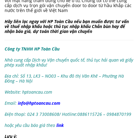
Với mặt hàng thảm dùng cho xe ô tô, Chúng tôi có thể cung
cấp dịch vụ trọn gói vận chuyển door to door từ hầu khắp các
nước trên thế giới về Việt Nam
Hãy liên lạc ngay với HP Toàn Cầu nếu bạn muốn được tư vấn
về thuế nhập khẩu hoặc thủ tục nhập khẩu Chắn bùn hay để
nhận báo giá, dự toán thời gian vận chuyển
Công ty TNHH HP Toàn Cầu
Nhà cung cấp Dịch vụ Vận chuyển quốc tế, thủ tục hải quan và giấy
phép xuất nhập khẩu!
Địa chỉ: Số 13, LK3 – NO03 – Khu đô thị Văn Khê – Phường Hà
Đông – Hà Nội
Website: hptoancau.com
Email:
info@hptoancau.com
Điện thoại: 024 3 73008608/ Hotline:0886115726
– 0984870199
hoặc yêu cầu báo giá theo
link
Lưu ý: