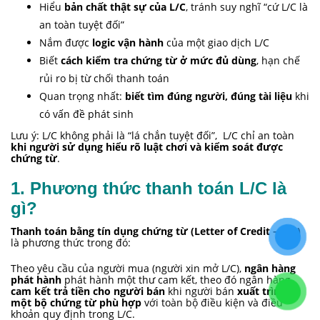
Hiểu
bản chất thật sự của L/C
, tránh suy nghĩ “cứ L/C là
an toàn tuyệt đối”
Nắm được
logic vận hành
của một giao dịch L/C
Biết
cách kiểm tra chứng từ ở mức đủ dùng
, hạn chế
rủi ro bị từ chối thanh toán
Quan trọng nhất:
biết tìm đúng người, đúng tài liệu
khi
có vấn đề phát sinh
Lưu ý: L/C không phải là “lá chắn tuyệt đối”, L/C chỉ an toàn
khi người sử dụng hiểu rõ luật chơi và kiểm soát được
chứng từ
.
1. Phương thức thanh toán L/C là gì?
Thanh toán bằng tín dụng chứng từ (Letter of Credit – L/C)
là phương thức trong đó:
Theo yêu cầu của người mua (người xin mở L/C),
ngân hàng
phát hành
phát hành một thư cam kết, theo đó ngân hàng
cam kết trả tiền cho người bán
khi người bán
xuất trình
một bộ chứng từ phù hợp
với toàn bộ điều kiện và điều
khoản quy định trong L/C.
Cần hiểu rõ ba điểm cốt lõi sau: