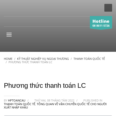
Hotline
08 8611 5726
HOME
KỸ THUẬT NGHIỆP VỤ NGOẠI THƯƠNG
THANH TOÁN QUỐC TẾ
PHƯƠNG THỨC THANH TOÁN LC
Phương thức thanh toán LC
BY
HPTOANCAU
/
THỨ HAI, 08 THÁNG TÁM 2022
/
PUBLISHED IN
THANH TOÁN QUỐC TẾ
,
TỔNG QUAN VỀ VẬN CHUYỂN QUỐC TẾ CHO NGƯỜI
XUẤT NHẬP KHẨU