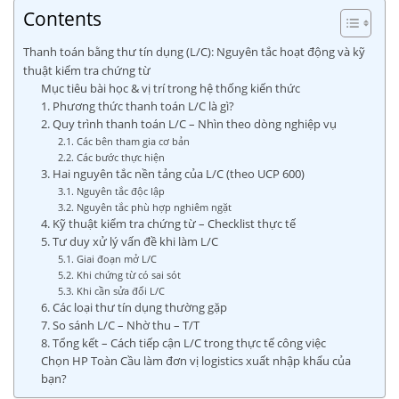
Contents
Thanh toán bằng thư tín dụng (L/C): Nguyên tắc hoạt động và kỹ
thuật kiểm tra chứng từ
Mục tiêu bài học & vị trí trong hệ thống kiến thức
1. Phương thức thanh toán L/C là gì?
2. Quy trình thanh toán L/C – Nhìn theo dòng nghiệp vụ
2.1. Các bên tham gia cơ bản
2.2. Các bước thực hiện
3. Hai nguyên tắc nền tảng của L/C (theo UCP 600)
3.1. Nguyên tắc độc lập
3.2. Nguyên tắc phù hợp nghiêm ngặt
4. Kỹ thuật kiểm tra chứng từ – Checklist thực tế
5. Tư duy xử lý vấn đề khi làm L/C
5.1. Giai đoạn mở L/C
5.2. Khi chứng từ có sai sót
5.3. Khi cần sửa đổi L/C
6. Các loại thư tín dụng thường gặp
7. So sánh L/C – Nhờ thu – T/T
8. Tổng kết – Cách tiếp cận L/C trong thực tế công việc
Chọn HP Toàn Cầu làm đơn vị logistics xuất nhập khẩu của
bạn?