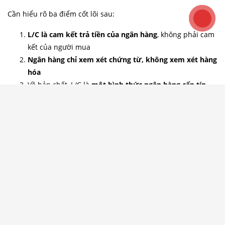
L/C là cam kết trả tiền của ngân hàng
, không phải cam
kết của người mua
Ngân hàng chỉ xem xét chứng từ, không xem xét hàng
hóa
Về bản chất, L/C là
một hình thức ngân hàng cấp tín
dụng cho người nhập khẩu để thực hiện giao dịch
và
bảo lãnh thanh toán cho người xuất khẩu
Toàn bộ nghiệp vụ L/C được điều chỉnh bởi hai bộ quy tắc
quốc tế quan trọng:
UCP 600
– Quy tắc và thực hành thống nhất về tín dụng
chứng từ
ISBP 745
– Hướng dẫn kiểm tra chứng từ theo UCP 600
2. Quy trình thanh toán L/C – Nhìn
theo dòng nghiệp vụ