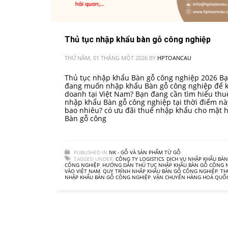
Thủ tục nhập khẩu bàn gỗ công nghiệp
THỨ NĂM, 01 THÁNG MỘT 2026
BY
HPTOANCAU
Thủ tục nhập khẩu Bàn gỗ công nghiệp 2026 B
đang muốn nhập khẩu Bàn gỗ công nghiệp để 
doanh tại Việt Nam? Bạn đang cần tìm hiểu thu
nhập khẩu Bàn gỗ công nghiệp tại thời điểm nà
bao nhiêu? có ưu đãi thuế nhập khẩu cho mặt 
Bàn gỗ công
PUBLISHED IN
NK - GỖ VÀ SẢN PHẨM TỪ GỖ
TAGGED UNDER:
CÔNG TY LOGISTICS
,
DỊCH VỤ NHẬP KHẨU BÀ
CÔNG NGHIỆP
,
HƯỚNG DẪN THỦ TỤC NHẬP KHẨU BÀN GỖ CÔNG 
VÀO VIỆT NAM
,
QUY TRÌNH NHẬP KHẨU BÀN GỖ CÔNG NGHIỆP
,
TH
NHẬP KHẨU BÀN GỖ CÔNG NGHIỆP
,
VẬN CHUYỂN HÀNG HOÁ QUỐC