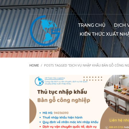
TRANG CHỦ
DỊCH 
KIẾN THỨC XUẤT NH
HOME
POSTS TAGGED "DỊCH VỤ NHẬP KHẨU BÀN GỖ CÔNG NG