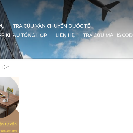
VỤ
TRA CỨU VẬN CHUYỂN QUỐC TẾ
ẬP KHẨU TỔNG HỢP
LIÊN HỆ
TRA CỨU MÃ HS COD
HIỆP"