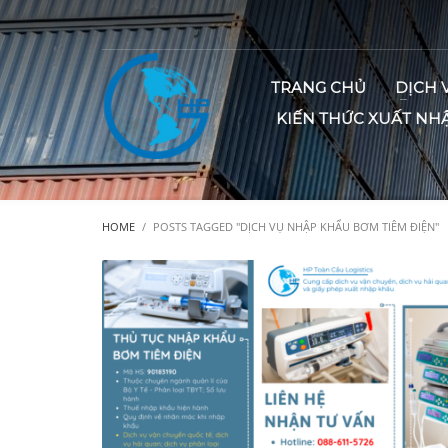
TRANG CHỦ
DỊCH 
KIẾN THỨC XUẤT NH
HOME
POSTS TAGGED "DỊCH VỤ NHẬP KHẨU BƠM TIÊM ĐIỆN"