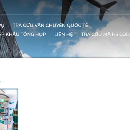
VỤ
TRA CỨU VẬN CHUYỂN QUỐC TẾ
ẬP KHẨU TỔNG HỢP
LIÊN HỆ
TRA CỨU MÃ HS COD