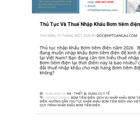
Thủ Tục Và Thuế Nhập Khẩu Bơm tiêm điện
THỨ NĂM, 01 THÁNG MỘT 2026
BY
DOC@HPTOANCAU.COM
Thủ tục nhập khẩu Bơm tiêm điện năm 2026 
đang muốn nhập khẩu Bơm tiêm điện để kinh 
tại Việt Nam? Bạn đang cần tìm hiểu thuế nhập
Bơm tiêm điện tại thời điểm này là bao nhiêu? 
đãi thuế nhập khẩu cho mặt hàng Bơm tiêm đi
không?
PUBLISHED IN
NK - THIẾT BỊ, DỤNG CỤ Y TẾ
TAGGED UNDER:
BƠM TIÊM ĐIỆN
,
DỊCH VỤ NHẬP KHẨU BƠM T
ĐIỆN
,
HƯỚNG DẪN THỦ TỤC NHẬP KHẨU BƠM TIÊM ĐIỆN VÀO VIỆ
QUY TRÌNH NHẬP KHẨU BƠM TIÊM ĐIỆN