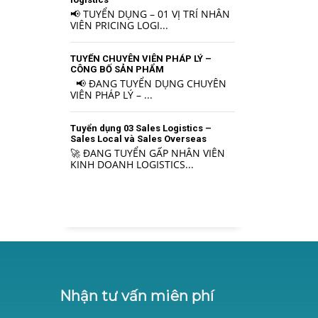
📢 TUYỂN DỤNG – 01 VỊ TRÍ NHÂN
VIÊN PRICING LOGI...
TUYỂN CHUYÊN VIÊN PHÁP LÝ –
CÔNG BỐ SẢN PHẨM
📢 ĐANG TUYỂN DỤNG CHUYÊN
VIÊN PHÁP LÝ – ...
Tuyển dụng 03 Sales Logistics –
Sales Local và Sales Overseas
🚀 ĐANG TUYỂN GẤP NHÂN VIÊN
KINH DOANH LOGISTICS...
Nhận tư vấn miên phí