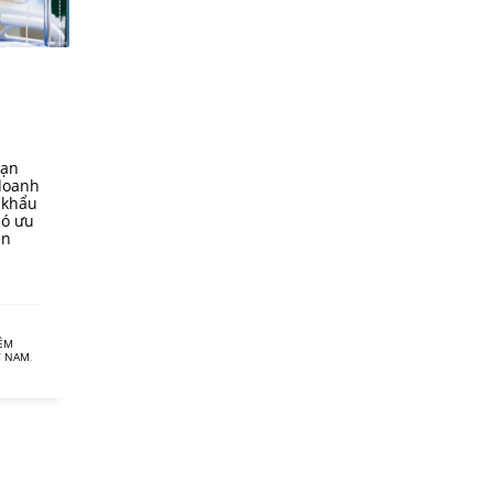
Bạn
doanh
 khẩu
có ưu
ện
IÊM
T NAM
,