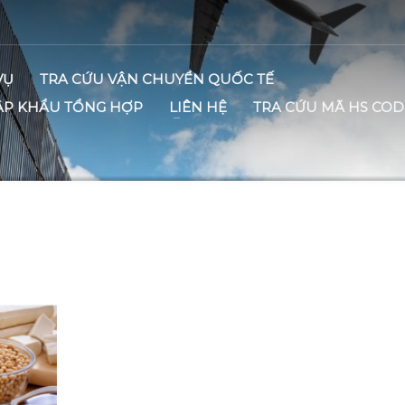
VỤ
TRA CỨU VẬN CHUYỂN QUỐC TẾ
ẬP KHẨU TỔNG HỢP
LIÊN HỆ
TRA CỨU MÃ HS COD