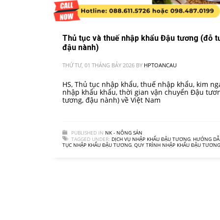
Thủ tục và thuế nhập khẩu Đậu tương (đỗ t
đậu nành)
THỨ TƯ, 01 THÁNG BẢY 2026
BY
HPTOANCAU
HS, Thủ tục nhập khẩu, thuế nhập khẩu, kim ng
nhập khẩu khẩu, thời gian vận chuyển Đậu tươ
tương, đậu nành) về Việt Nam
PUBLISHED IN
NK - NÔNG SẢN
TAGGED UNDER:
DỊCH VỤ NHẬP KHẨU ĐẬU TƯƠNG
,
HƯỚNG DẪ
TỤC NHẬP KHẨU ĐẬU TƯƠNG
,
QUY TRÌNH NHẬP KHẨU ĐẬU TƯƠN