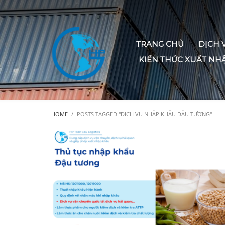
TRANG CHỦ
DỊCH 
KIẾN THỨC XUẤT NH
HOME
POSTS TAGGED "DỊCH VỤ NHẬP KHẨU ĐẬU TƯƠNG"