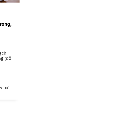
ương,
ạch
ng (đỗ
N THỦ
G