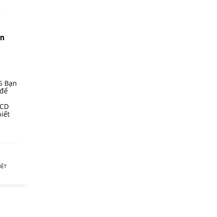
ần
6 Bạn
 để
 CD
iết
,
IỆT