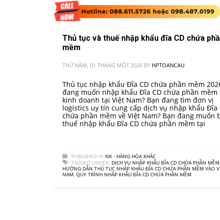
Thủ tục và thuế nhập khẩu đĩa CD chứa ph
mềm
THỨ NĂM, 01 THÁNG MỘT 2026
BY
HPTOANCAU
Thủ tục nhập khẩu Đĩa CD chứa phần mềm 202
đang muốn nhập khẩu Đĩa CD chứa phần mềm
kinh doanh tại Việt Nam? Bạn đang tìm đơn vị
logistics uy tín cung cấp dịch vụ nhập khẩu Đĩa
chứa phần mềm về Việt Nam? Bạn đang muốn b
thuế nhập khẩu Đĩa CD chứa phần mềm tại
PUBLISHED IN
NK - HÀNG HÓA KHÁC
TAGGED UNDER:
DỊCH VỤ NHẬP KHẨU ĐĨA CD CHỨA PHẦN MỀM
HƯỚNG DẪN THỦ TỤC NHẬP KHẨU ĐĨA CD CHỨA PHẦN MỀM VÀO V
NAM
,
QUY TRÌNH NHẬP KHẨU ĐĨA CD CHỨA PHẦN MỀM