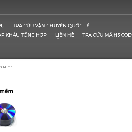
VỤ
TRA CỨU VẬN CHUYỂN QUỐC TẾ
ẬP KHẨU TỔNG HỢP
LIÊN HỆ
TRA CỨU MÃ HS COD
ẦN MỀM"