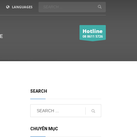
LANGUAGES
Hotline
E
08 8611 5726
SEARCH
CHUYÊN MỤC