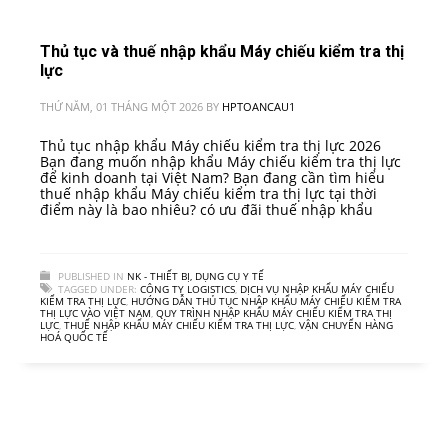
Thủ tục và thuế nhập khẩu Máy chiếu kiểm tra thị
lực
THỨ NĂM, 01 THÁNG MỘT 2026
BY
HPTOANCAU1
Thủ tục nhập khẩu Máy chiếu kiểm tra thị lực 2026
Bạn đang muốn nhập khẩu Máy chiếu kiểm tra thị lực
để kinh doanh tại Việt Nam? Bạn đang cần tìm hiểu
thuế nhập khẩu Máy chiếu kiểm tra thị lực tại thời
điểm này là bao nhiêu? có ưu đãi thuế nhập khẩu
PUBLISHED IN
NK - THIẾT BỊ, DỤNG CỤ Y TẾ
TAGGED UNDER:
CÔNG TY LOGISTICS
,
DỊCH VỤ NHẬP KHẨU MÁY CHIẾU
KIỂM TRA THỊ LỰC
,
HƯỚNG DẪN THỦ TỤC NHẬP KHẨU MÁY CHIẾU KIỂM TRA
THỊ LỰC VÀO VIỆT NAM
,
QUY TRÌNH NHẬP KHẨU MÁY CHIẾU KIỂM TRA THỊ
LỰC
,
THUẾ NHẬP KHẨU MÁY CHIẾU KIỂM TRA THỊ LỰC
,
VẬN CHUYỂN HÀNG
HOÁ QUỐC TẾ