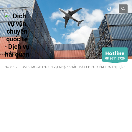
Hotline
08 8611 5726
HOME
POSTS TAGGED "DỊCH VỤ NHẬP KHẨU MÁY CHIẾU KIỂM TRA THỊ LỰC"