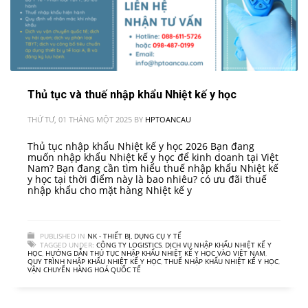
Thủ tục và thuế nhập khẩu Nhiệt kế y học
THỨ TƯ, 01 THÁNG MỘT 2025
BY
HPTOANCAU
Thủ tục nhập khẩu Nhiệt kế y học 2026 Bạn đang
muốn nhập khẩu Nhiệt kế y học để kinh doanh tại Việt
Nam? Bạn đang cần tìm hiểu thuế nhập khẩu Nhiệt kế
y học tại thời điểm này là bao nhiêu? có ưu đãi thuế
nhập khẩu cho mặt hàng Nhiệt kế y
PUBLISHED IN
NK - THIẾT BỊ, DỤNG CỤ Y TẾ
TAGGED UNDER:
CÔNG TY LOGISTICS
,
DỊCH VỤ NHẬP KHẨU NHIỆT KẾ Y
HỌC
,
HƯỚNG DẪN THỦ TỤC NHẬP KHẨU NHIỆT KẾ Y HỌC VÀO VIỆT NAM
,
QUY TRÌNH NHẬP KHẨU NHIỆT KẾ Y HỌC
,
THUẾ NHẬP KHẨU NHIỆT KẾ Y HỌC
,
VẬN CHUYỂN HÀNG HOÁ QUỐC TẾ