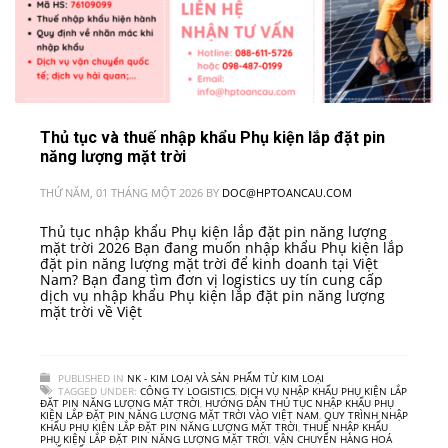
Thủ tục và thuế nhập khẩu Phụ kiện lắp đặt pin
năng lượng mặt trời
THỨ NĂM, 01 THÁNG MỘT 2026
BY
DOC@HPTOANCAU.COM
Thủ tục nhập khẩu Phụ kiện lắp đặt pin năng lượng
mặt trời 2026 Bạn đang muốn nhập khẩu Phụ kiện lắp
đặt pin năng lượng mặt trời để kinh doanh tại Việt
Nam? Bạn đang tìm đơn vị logistics uy tín cung cấp
dịch vụ nhập khẩu Phụ kiện lắp đặt pin năng lượng
mặt trời về Việt
PUBLISHED IN
NK - KIM LOẠI VÀ SẢN PHẨM TỪ KIM LOẠI
TAGGED UNDER:
CÔNG TY LOGISTICS
,
DỊCH VỤ NHẬP KHẨU PHỤ KIỆN LẮP
ĐẶT PIN NĂNG LƯỢNG MẶT TRỜI
,
HƯỚNG DẪN THỦ TỤC NHẬP KHẨU PHỤ
KIỆN LẮP ĐẶT PIN NĂNG LƯỢNG MẶT TRỜI VÀO VIỆT NAM
,
QUY TRÌNH NHẬP
KHẨU PHỤ KIỆN LẮP ĐẶT PIN NĂNG LƯỢNG MẶT TRỜI
,
THUẾ NHẬP KHẨU
PHỤ KIỆN LẮP ĐẶT PIN NĂNG LƯỢNG MẶT TRỜI
,
VẬN CHUYỂN HÀNG HOÁ