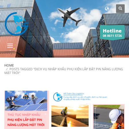
Hotline
08 8611 5726
HOME
POSTS TAGGED "DỊCH VỤ NHẬP KHẨU PHỤ KIỆN LẮP ĐẶT PIN NĂNG LƯỢNG
MẶT TRỜI"