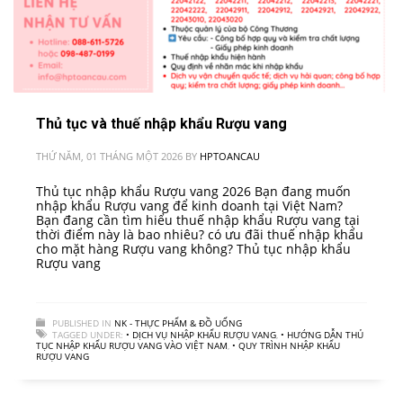
Thủ tục và thuế nhập khẩu Rượu vang
THỨ NĂM, 01 THÁNG MỘT 2026
BY
HPTOANCAU
Thủ tục nhập khẩu Rượu vang 2026 Bạn đang muốn
nhập khẩu Rượu vang để kinh doanh tại Việt Nam?
Bạn đang cần tìm hiểu thuế nhập khẩu Rượu vang tại
thời điểm này là bao nhiêu? có ưu đãi thuế nhập khẩu
cho mặt hàng Rượu vang không? Thủ tục nhập khẩu
Rượu vang
PUBLISHED IN
NK - THỰC PHẨM & ĐỒ UỐNG
TAGGED UNDER:
• DỊCH VỤ NHẬP KHẨU RƯỢU VANG
,
• HƯỚNG DẪN THỦ
TỤC NHẬP KHẨU RƯỢU VANG VÀO VIỆT NAM
,
• QUY TRÌNH NHẬP KHẨU
RƯỢU VANG