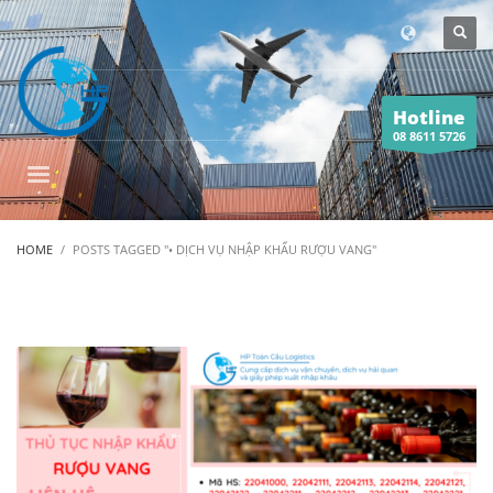
Hotline
08 8611 5726
HOME
POSTS TAGGED "• DỊCH VỤ NHẬP KHẨU RƯỢU VANG"