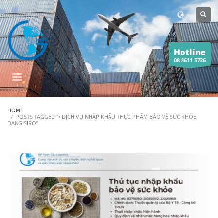
Hotline
08 8611 5726
HOME
POSTS TAGGED "• DỊCH VỤ NHẬP KHẨU THỰC PHẨM BẢO VỆ SỨC KHỎE
DẠNG SIRO"