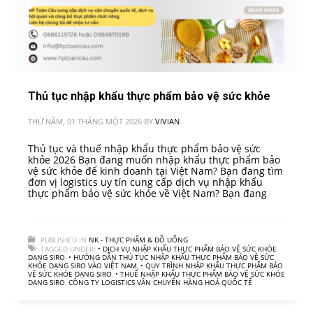
Thủ tục nhập khẩu thực phẩm bảo vệ sức khỏe
THỨ NĂM, 01 THÁNG MỘT 2026
BY
VIVIAN
Thủ tục và thuế nhập khẩu thực phẩm bảo vệ sức
khỏe 2026 Bạn đang muốn nhập khẩu thực phẩm bảo
vệ sức khỏe để kinh doanh tại Việt Nam? Bạn đang tìm
đơn vị logistics uy tín cung cấp dịch vụ nhập khẩu
thực phẩm bảo vệ sức khỏe về Việt Nam? Bạn đang
PUBLISHED IN
NK - THỰC PHẨM & ĐỒ UỐNG
TAGGED UNDER:
• DỊCH VỤ NHẬP KHẨU THỰC PHẨM BẢO VỆ SỨC KHỎE
DẠNG SIRO
,
• HƯỚNG DẪN THỦ TỤC NHẬP KHẨU THỰC PHẨM BẢO VỆ SỨC
KHỎE DẠNG SIRO VÀO VIỆT NAM
,
• QUY TRÌNH NHẬP KHẨU THỰC PHẨM BẢO
VỆ SỨC KHỎE DẠNG SIRO
,
• THUẾ NHẬP KHẨU THỰC PHẨM BẢO VỆ SỨC KHỎE
DẠNG SIRO
,
CÔNG TY LOGISTICS VẬN CHUYỂN HÀNG HOÁ QUỐC TẾ