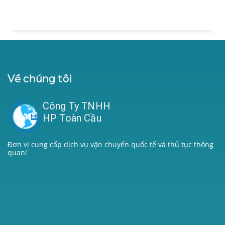
Về chúng tôi
Công Ty TNHH
HP Toàn Cầu
Đơn vị cung cấp dịch vụ vận chuyển quốc tế và thủ tục thông
quan!