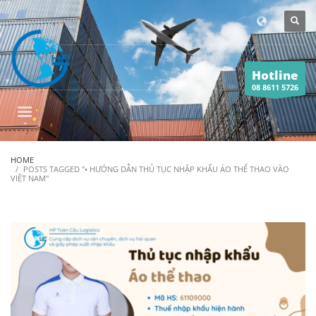
Hotline
08 8611 5726
HOME
POSTS TAGGED "• HƯỚNG DẪN THỦ TỤC NHẬP KHẨU ÁO THỂ THAO VÀO
VIỆT NAM"