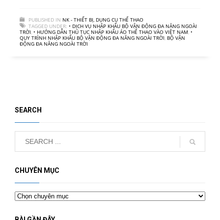
PUBLISHED IN
NK - THIẾT BỊ, DỤNG CỤ THỂ THAO
TAGGED UNDER:
• DỊCH VỤ NHẬP KHẨU BỘ VẬN ĐỘNG ĐA NĂNG NGOÀI
TRỜI
,
• HƯỚNG DẪN THỦ TỤC NHẬP KHẨU ÁO THỂ THAO VÀO VIỆT NAM
,
•
QUY TRÌNH NHẬP KHẨU BỘ VẬN ĐỘNG ĐA NĂNG NGOÀI TRỜI
,
BỘ VẬN
ĐỘNG ĐA NĂNG NGOÀI TRỜI
SEARCH
CHUYÊN MỤC
Chuyên
mục
BÀI GẦN ĐÂY