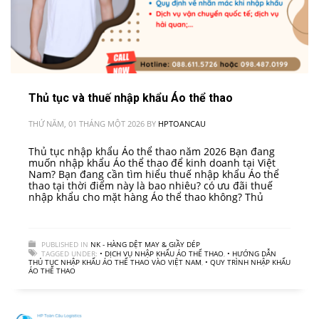
Thủ tục và thuế nhập khẩu Áo thể thao
THỨ NĂM, 01 THÁNG MỘT 2026
BY
HPTOANCAU
Thủ tục nhập khẩu Áo thể thao năm 2026 Bạn đang
muốn nhập khẩu Áo thể thao để kinh doanh tại Việt
Nam? Bạn đang cần tìm hiểu thuế nhập khẩu Áo thể
thao tại thời điểm này là bao nhiêu? có ưu đãi thuế
nhập khẩu cho mặt hàng Áo thể thao không? Thủ
PUBLISHED IN
NK - HÀNG DỆT MAY & GIẦY DÉP
TAGGED UNDER:
• DỊCH VỤ NHẬP KHẨU ÁO THỂ THAO
,
• HƯỚNG DẪN
THỦ TỤC NHẬP KHẨU ÁO THỂ THAO VÀO VIỆT NAM
,
• QUY TRÌNH NHẬP KHẨU
ÁO THỂ THAO