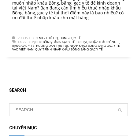
muốn nhập khẩu Bông, băng, gạc y tế để kinh doanh
tại Việt Nam? Bạn đang cần tìm hiểu thuế nhập khẩu
Bông, băng, gạc y tế tại thời điểm này là bao nhiêu? có
ưu đãi thuế nhập khẩu cho mặt hàng
PUBLISHED IN
NK - THIẾT BỊ, DỤNG CỤ Y TẾ
TAGGED UNDER:
BÔNG BĂNG GẠC Y TẾ
,
DỊCH VỤ NHẬP KHẨU BÔNG
BĂNG GẠC Y TẾ
,
HƯỚNG DẪN THỦ TỤC NHẬP KHẨU BÔNG BĂNG GẠC Y TẾ
VÀO VIỆT NAM
,
QUY TRÌNH NHẬP KHẨU BÔNG BĂNG GẠC Y TẾ
SEARCH
CHUYÊN MỤC