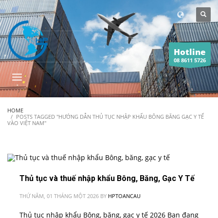
Hotline
08 8611 5726
HOME
POSTS TAGGED "HƯỚNG DẪN THỦ TỤC NHẬP KHẨU BÔNG BĂNG GẠC Y TẾ
VÀO VIỆT NAM"
Thủ tục và thuế nhập khẩu Bông, Băng, Gạc Y Tế
THỨ NĂM, 01 THÁNG MỘT 2026
BY
HPTOANCAU
Thủ tục nhập khẩu Bông, băng, gạc y tế 2026 Bạn đang