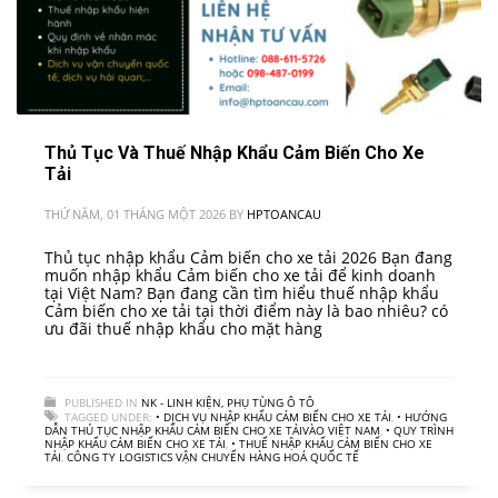
Thủ Tục Và Thuế Nhập Khẩu Cảm Biến Cho Xe
Tải
THỨ NĂM, 01 THÁNG MỘT 2026
BY
HPTOANCAU
Thủ tục nhập khẩu Cảm biến cho xe tải 2026 Bạn đang
muốn nhập khẩu Cảm biến cho xe tải để kinh doanh
tại Việt Nam? Bạn đang cần tìm hiểu thuế nhập khẩu
Cảm biến cho xe tải tại thời điểm này là bao nhiêu? có
ưu đãi thuế nhập khẩu cho mặt hàng
PUBLISHED IN
NK - LINH KIỆN, PHỤ TÙNG Ô TÔ
TAGGED UNDER:
• DỊCH VỤ NHẬP KHẨU CẢM BIẾN CHO XE TẢI
,
• HƯỚNG
DẪN THỦ TỤC NHẬP KHẨU CẢM BIẾN CHO XE TẢIVÀO VIỆT NAM
,
• QUY TRÌNH
NHẬP KHẨU CẢM BIẾN CHO XE TẢI
,
• THUẾ NHẬP KHẨU CẢM BIẾN CHO XE
TẢI
,
CÔNG TY LOGISTICS VẬN CHUYỂN HÀNG HOÁ QUỐC TẾ