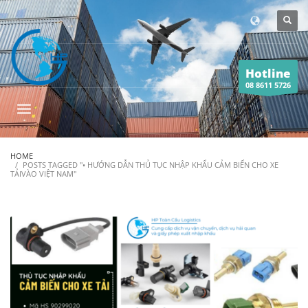
Hotline
08 8611 5726
HOME
POSTS TAGGED "• HƯỚNG DẪN THỦ TỤC NHẬP KHẨU CẢM BIẾN CHO XE
TẢIVÀO VIỆT NAM"