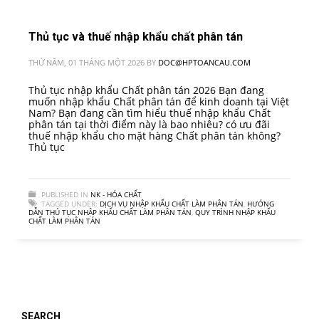
Thủ tục và thuế nhập khẩu chất phân tán
THỨ NĂM, 01 THÁNG MỘT 2026
BY
DOC@HPTOANCAU.COM
Thủ tục nhập khẩu Chất phân tán 2026 Bạn đang
muốn nhập khẩu Chất phân tán để kinh doanh tại Việt
Nam? Bạn đang cần tìm hiểu thuế nhập khẩu Chất
phân tán tại thời điểm này là bao nhiêu? có ưu đãi
thuế nhập khẩu cho mặt hàng Chất phân tán không?
Thủ tục
PUBLISHED IN
NK - HÓA CHẤT
TAGGED UNDER:
DỊCH VỤ NHẬP KHẨU CHẤT LÀM PHÂN TÁN
,
HƯỚNG
DẪN THỦ TỤC NHẬP KHẨU CHẤT LÀM PHÂN TÁN
,
QUY TRÌNH NHẬP KHẨU
CHẤT LÀM PHÂN TÁN
SEARCH