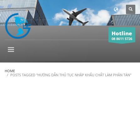
Hotline
08 8611 5726
HOME
POSTS TAGGED "HƯỚNG DẪN THỦ TỤC NHẬP KHẨU CHẤT LÀM PHÂN TÁN"