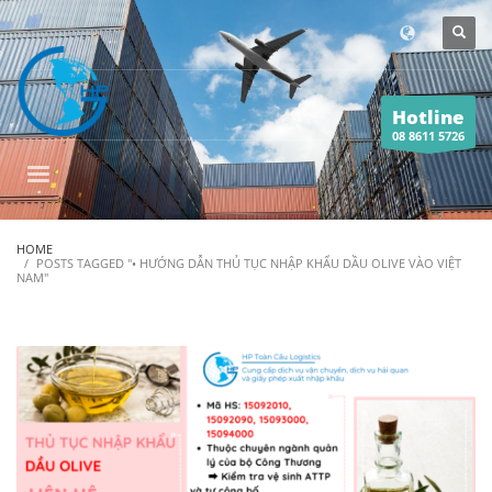
Hotline
08 8611 5726
HOME
POSTS TAGGED "• HƯỚNG DẪN THỦ TỤC NHẬP KHẨU DẦU OLIVE VÀO VIỆT
NAM"