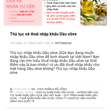
Thủ tục và thuế nhập khẩu Dầu olive
THỨ NĂM, 01 THÁNG MỘT 2026
BY
HPTOANCAU
Thủ tục nhập khẩu Dầu olive 2026 Bạn đang muốn
nhập khẩu Dầu olive để kinh doanh tại Việt Nam? Bạn
đang cần tìm hiểu thuế nhập khẩu Dầu olive tại thời
điểm này là bao nhiêu? có ưu đãi thuế nhập khẩu cho
mặt hàng Dầu olive không? Thủ tục nhập khẩu Dầu
olive
PUBLISHED IN
NK - THỰC PHẨM & ĐỒ UỐNG
TAGGED UNDER:
• DỊCH VỤ NHẬP KHẨU DẦU OLIVE
,
• HƯỚNG DẪN THỦ
TỤC NHẬP KHẨU DẦU OLIVE VÀO VIỆT NAM
,
• QUY TRÌNH NHẬP KHẨU DẦU
OLIVE
,
• THUẾ NHẬP KHẨU DẦU OLIVE
,
CÔNG TY LOGISTICS
,
VẬN CHUYỂN
HÀNG HOÁ QUỐC TẾ