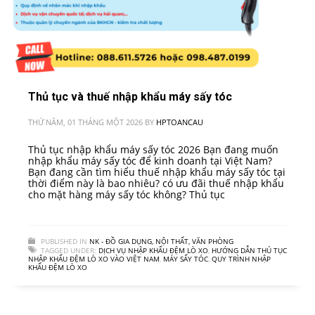
Thủ tục và thuế nhập khẩu máy sấy tóc
THỨ NĂM, 01 THÁNG MỘT 2026
BY
HPTOANCAU
Thủ tục nhập khẩu máy sấy tóc 2026 Bạn đang muốn
nhập khẩu máy sấy tóc để kinh doanh tại Việt Nam?
Bạn đang cần tìm hiểu thuế nhập khẩu máy sấy tóc tại
thời điểm này là bao nhiêu? có ưu đãi thuế nhập khẩu
cho mặt hàng máy sấy tóc không? Thủ tục
PUBLISHED IN
NK - ĐỒ GIA DỤNG, NỘI THẤT, VĂN PHÒNG
TAGGED UNDER:
DỊCH VỤ NHẬP KHẨU ĐỆM LÒ XO
,
HƯỚNG DẪN THỦ TỤC
NHẬP KHẨU ĐỆM LÒ XO VÀO VIỆT NAM
,
MÁY SẤY TÓC
,
QUY TRÌNH NHẬP
KHẨU ĐỆM LÒ XO