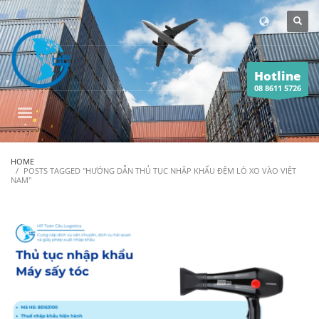
Hotline
08 8611 5726
HOME
POSTS TAGGED "HƯỚNG DẪN THỦ TỤC NHẬP KHẨU ĐỆM LÒ XO VÀO VIỆT
NAM"