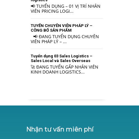
📢 TUYỂN DỤNG – 01 VỊ TRÍ NHÂN
VIÊN PRICING LOGI...
TUYỂN CHUYÊN VIÊN PHÁP LÝ –
CÔNG BỐ SẢN PHẨM
📢 ĐANG TUYỂN DỤNG CHUYÊN
VIÊN PHÁP LÝ – ...
Tuyển dụng 03 Sales Logistics –
Sales Local và Sales Overseas
🚀 ĐANG TUYỂN GẤP NHÂN VIÊN
KINH DOANH LOGISTICS...
Nhận tư vấn miên phí