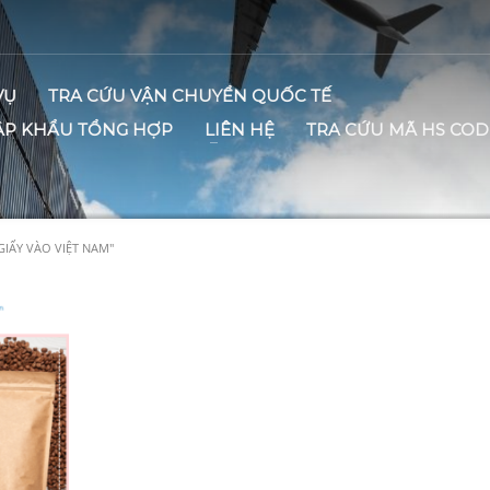
VỤ
TRA CỨU VẬN CHUYỂN QUỐC TẾ
ẬP KHẨU TỔNG HỢP
LIÊN HỆ
TRA CỨU MÃ HS COD
IẤY VÀO VIỆT NAM"