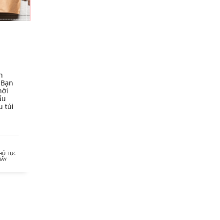
n
 Bạn
hời
ẩu
u túi
HỦ TỤC
IẤY