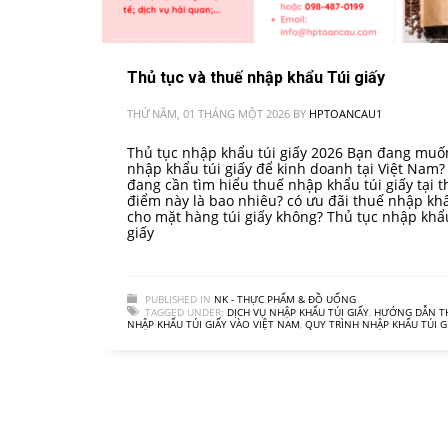
Thủ tục và thuế nhập khẩu Túi giấy
THỨ NĂM, 01 THÁNG MỘT 2026
BY
HPTOANCAU1
Thủ tục nhập khẩu túi giấy 2026 Bạn đang muố
nhập khẩu túi giấy để kinh doanh tại Việt Nam?
đang cần tìm hiểu thuế nhập khẩu túi giấy tại t
điểm này là bao nhiêu? có ưu đãi thuế nhập kh
cho mặt hàng túi giấy không? Thủ tục nhập khẩ
giấy
PUBLISHED IN
NK - THỰC PHẨM & ĐỒ UỐNG
TAGGED UNDER:
DỊCH VỤ NHẬP KHẨU TÚI GIẤY
,
HƯỚNG DẪN T
NHẬP KHẨU TÚI GIẤY VÀO VIỆT NAM
,
QUY TRÌNH NHẬP KHẨU TÚI G