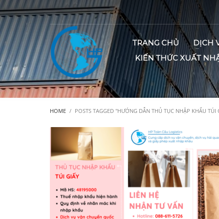
TRANG CHỦ
DỊCH 
KIẾN THỨC XUẤT NH
HOME
POSTS TAGGED "HƯỚNG DẪN THỦ TỤC NHẬP KHẨU TÚI G