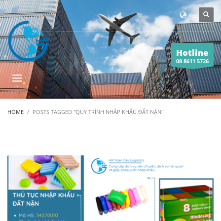
Hotline
08 8611 5726
HOME
POSTS TAGGED "QUY TRÌNH NHẬP KHẨU ĐẤT NẶN"