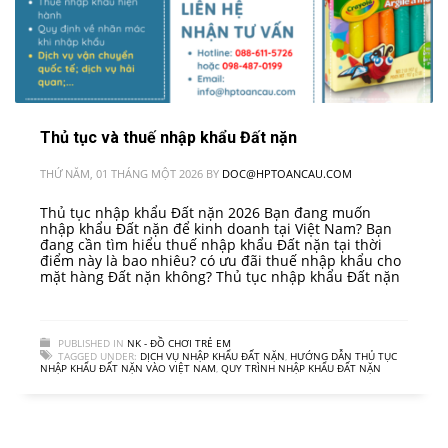
Thủ tục và thuế nhập khẩu Đất nặn
THỨ NĂM, 01 THÁNG MỘT 2026
BY
DOC@HPTOANCAU.COM
Thủ tục nhập khẩu Đất nặn 2026 Bạn đang muốn
nhập khẩu Đất nặn để kinh doanh tại Việt Nam? Bạn
đang cần tìm hiểu thuế nhập khẩu Đất nặn tại thời
điểm này là bao nhiêu? có ưu đãi thuế nhập khẩu cho
mặt hàng Đất nặn không? Thủ tục nhập khẩu Đất nặn
PUBLISHED IN
NK - ĐỒ CHƠI TRẺ EM
TAGGED UNDER:
DỊCH VỤ NHẬP KHẨU ĐẤT NẶN
,
HƯỚNG DẪN THỦ TỤC
NHẬP KHẨU ĐẤT NẶN VÀO VIỆT NAM
,
QUY TRÌNH NHẬP KHẨU ĐẤT NẶN