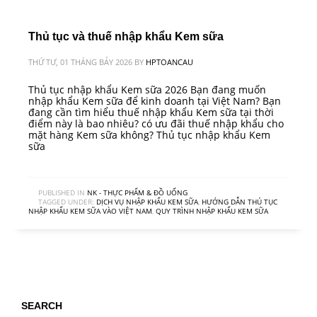
Thủ tục và thuế nhập khẩu Kem sữa
THỨ TƯ, 01 THÁNG BẢY 2026
BY
HPTOANCAU
Thủ tục nhập khẩu Kem sữa 2026 Bạn đang muốn
nhập khẩu Kem sữa để kinh doanh tại Việt Nam? Bạn
đang cần tìm hiểu thuế nhập khẩu Kem sữa tại thời
điểm này là bao nhiêu? có ưu đãi thuế nhập khẩu cho
mặt hàng Kem sữa không? Thủ tục nhập khẩu Kem
sữa
PUBLISHED IN
NK - THỰC PHẨM & ĐỒ UỐNG
TAGGED UNDER:
DỊCH VỤ NHẬP KHẨU KEM SỮA
,
HƯỚNG DẪN THỦ TỤC
NHẬP KHẨU KEM SỮA VÀO VIỆT NAM
,
QUY TRÌNH NHẬP KHẨU KEM SỮA
SEARCH