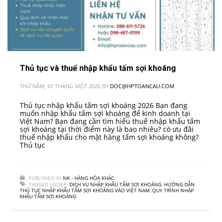
Thủ tục và thuế nhập khẩu tấm sợi khoáng
THỨ NĂM, 01 THÁNG MỘT 2026
BY
DOC@HPTOANCAU.COM
Thủ tục nhập khẩu tấm sợi khoáng 2026 Bạn đang
muốn nhập khẩu tấm sợi khoáng để kinh doanh tại
Việt Nam? Bạn đang cần tìm hiểu thuế nhập khẩu tấm
sợi khoáng tại thời điểm này là bao nhiêu? có ưu đãi
thuế nhập khẩu cho mặt hàng tấm sợi khoáng không?
Thủ tục
PUBLISHED IN
NK - HÀNG HÓA KHÁC
TAGGED UNDER:
DỊCH VỤ NHẬP KHẨU TẤM SỢI KHOÁNG
,
HƯỚNG DẪN
THỦ TỤC NHẬP KHẨU TẤM SỢI KHOÁNG VÀO VIỆT NAM
,
QUY TRÌNH NHẬP
KHẨU TẤM SỢI KHOÁNG