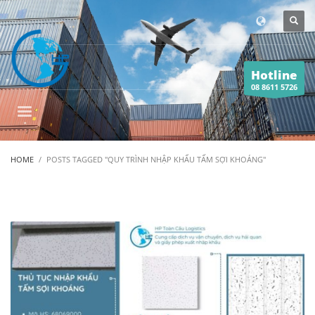
Hotline
08 8611 5726
HOME
POSTS TAGGED "QUY TRÌNH NHẬP KHẨU TẤM SỢI KHOÁNG"