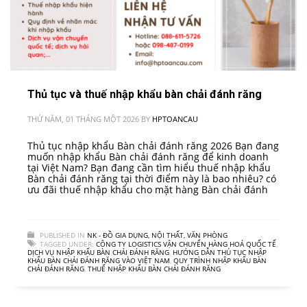
Thủ tục và thuế nhập khẩu bàn chải đánh răng
THỨ NĂM, 01 THÁNG MỘT 2026
BY
HPTOANCAU
Thủ tục nhập khẩu Bàn chải đánh răng 2026 Bạn đang
muốn nhập khẩu Bàn chải đánh răng để kinh doanh
tại Việt Nam? Bạn đang cần tìm hiểu thuế nhập khẩu
Bàn chải đánh răng tại thời điểm này là bao nhiêu? có
ưu đãi thuế nhập khẩu cho mặt hàng Bàn chải đánh
PUBLISHED IN
NK - ĐỒ GIA DỤNG, NỘI THẤT, VĂN PHÒNG
TAGGED UNDER:
CÔNG TY LOGISTICS VẬN CHUYỂN HÀNG HOÁ QUỐC TẾ
,
DỊCH VỤ NHẬP KHẨU BÀN CHẢI ĐÁNH RĂNG
,
HƯỚNG DẪN THỦ TỤC NHẬP
KHẨU BÀN CHẢI ĐÁNH RĂNG VÀO VIỆT NAM
,
QUY TRÌNH NHẬP KHẨU BÀN
CHẢI ĐÁNH RĂNG
,
THUẾ NHẬP KHẨU BÀN CHẢI ĐÁNH RĂNG