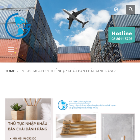
Hotline
08 8611 5726
HOME
POSTS TAGGED "THUẾ NHẬP KHẨU BÀN CHẢI ĐÁNH RĂNG"