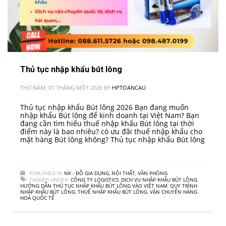
Thủ tục nhập khẩu bút lông
THỨ NĂM, 01 THÁNG MỘT 2026
BY
HPTOANCAU
Thủ tục nhập khẩu Bút lông 2026 Bạn đang muốn
nhập khẩu Bút lông để kinh doanh tại Việt Nam? Bạn
đang cần tìm hiểu thuế nhập khẩu Bút lông tại thời
điểm này là bao nhiêu? có ưu đãi thuế nhập khẩu cho
mặt hàng Bút lông không? Thủ tục nhập khẩu Bút lông
PUBLISHED IN
NK - ĐỒ GIA DỤNG, NỘI THẤT, VĂN PHÒNG
TAGGED UNDER:
CÔNG TY LOGISTICS
,
DỊCH VỤ NHẬP KHẨU BÚT LÔNG
,
HƯỚNG DẪN THỦ TỤC NHẬP KHẨU BÚT LÔNG VÀO VIỆT NAM
,
QUY TRÌNH
NHẬP KHẨU BÚT LÔNG
,
THUẾ NHẬP KHẨU BÚT LÔNG
,
VẬN CHUYỂN HÀNG
HOÁ QUỐC TẾ