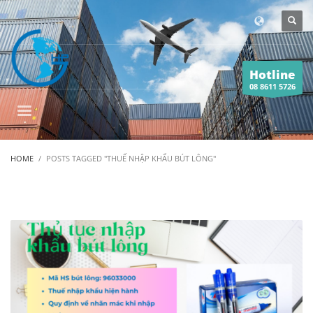
Hotline
08 8611 5726
HOME
POSTS TAGGED "THUẾ NHẬP KHẨU BÚT LÔNG"