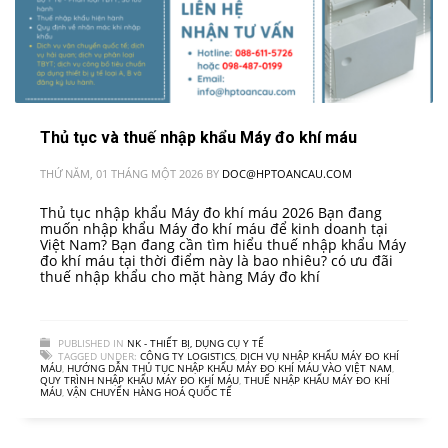
Thủ tục và thuế nhập khẩu Máy đo khí máu
THỨ NĂM, 01 THÁNG MỘT 2026
BY
DOC@HPTOANCAU.COM
Thủ tục nhập khẩu Máy đo khí máu 2026 Bạn đang
muốn nhập khẩu Máy đo khí máu để kinh doanh tại
Việt Nam? Bạn đang cần tìm hiểu thuế nhập khẩu Máy
đo khí máu tại thời điểm này là bao nhiêu? có ưu đãi
thuế nhập khẩu cho mặt hàng Máy đo khí
PUBLISHED IN
NK - THIẾT BỊ, DỤNG CỤ Y TẾ
TAGGED UNDER:
CÔNG TY LOGISTICS
,
DỊCH VỤ NHẬP KHẨU MÁY ĐO KHÍ
MÁU
,
HƯỚNG DẪN THỦ TỤC NHẬP KHẨU MÁY ĐO KHÍ MÁU VÀO VIỆT NAM
,
QUY TRÌNH NHẬP KHẨU MÁY ĐO KHÍ MÁU
,
THUẾ NHẬP KHẨU MÁY ĐO KHÍ
MÁU
,
VẬN CHUYỂN HÀNG HOÁ QUỐC TẾ