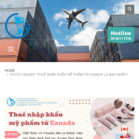
Hotline
08 8611 5726
HOME
POSTS TAGGED "THUẾ NHẬP KHẨU MỸ PHẨM TỪ CANADA LÀ BAO NHIÊU"