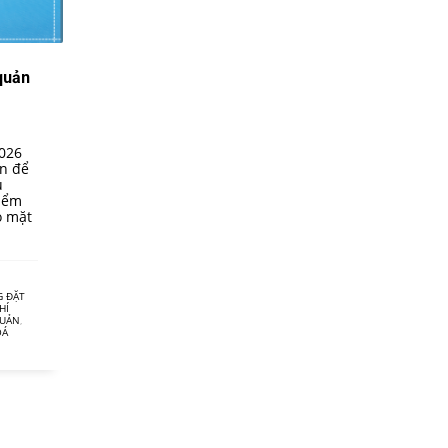
quản
2026
n để
u
điểm
o mặt
G ĐẶT
HÍ
QUẢN
,
OÁ