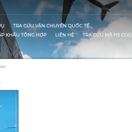
VỤ
TRA CỨU VẬN CHUYỂN QUỐC TẾ
ẬP KHẨU TỔNG HỢP
LIÊN HỆ
TRA CỨU MÃ HS COD
UẢN"