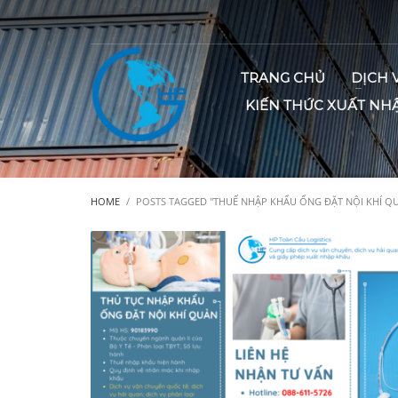
TRANG CHỦ
DỊCH 
KIẾN THỨC XUẤT NH
HOME
POSTS TAGGED "THUẾ NHẬP KHẨU ỐNG ĐẶT NỘI KHÍ Q