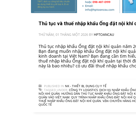
Thủ tục và thuế nhập khẩu Ống đặt nội khí 
THỨ NĂM, 01 THÁNG MỘT 2026
BY
HPTOANCAU
Thủ tục nhập khẩu Ống đặt nội khí quản năm 
Bạn đang muốn nhập khẩu Ống đặt nội khí quả
kinh doanh tại Việt Nam? Bạn đang cần tìm hiể
thuế nhập khẩu Ống đặt nội khí quản tại thời 
này là bao nhiêu? có ưu đãi thuế nhập khẩu ch
PUBLISHED IN
NK - THIẾT BỊ, DỤNG CỤ Y TẾ
TAGGED UNDER:
CÔNG TY LOGISTICS
,
DỊCH VỤ NHẬP KHẨU ỐN
NỘI KHÍ QUẢN
,
HƯỚNG DẪN THỦ TỤC NHẬP KHẨU ỐNG ĐẶT NỘI K
QUẢN VÀO VIỆT NAM
,
QUY TRÌNH NHẬP KHẨU ỐNG ĐẶT NỘI KHÍ 
THUẾ NHẬP KHẨU ỐNG ĐẶT NỘI KHÍ QUẢN
,
VẬN CHUYỂN HÀNG H
QUỐC TẾ