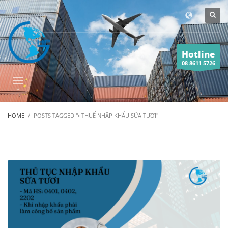
Hotline
08 8611 5726
HOME
POSTS TAGGED "• THUẾ NHẬP KHẨU SỮA TƯƠI"