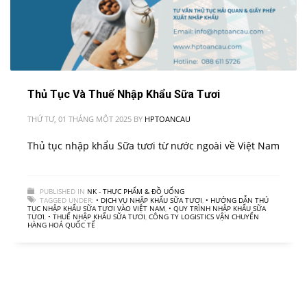
Thủ Tục Và Thuế Nhập Khẩu Sữa Tươi
THỨ TƯ, 01 THÁNG MỘT 2025
BY
HPTOANCAU
Thủ tục nhập khẩu Sữa tươi từ nước ngoài về Việt Nam
PUBLISHED IN
NK - THỰC PHẨM & ĐỒ UỐNG
TAGGED UNDER:
• DỊCH VỤ NHẬP KHẨU SỮA TƯƠI
,
• HƯỚNG DẪN THỦ
TỤC NHẬP KHẨU SỮA TƯƠI VÀO VIỆT NAM
,
• QUY TRÌNH NHẬP KHẨU SỮA
TƯƠI
,
• THUẾ NHẬP KHẨU SỮA TƯƠI
,
CÔNG TY LOGISTICS VẬN CHUYỂN
HÀNG HOÁ QUỐC TẾ