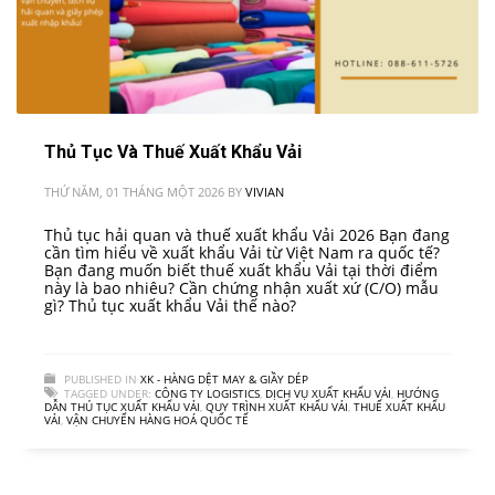
Thủ Tục Và Thuế Xuất Khẩu Vải
THỨ NĂM, 01 THÁNG MỘT 2026
BY
VIVIAN
Thủ tục hải quan và thuế xuất khẩu Vải 2026 Bạn đang
cần tìm hiểu về xuất khẩu Vải từ Việt Nam ra quốc tế?
Bạn đang muốn biết thuế xuất khẩu Vải tại thời điểm
này là bao nhiêu? Cần chứng nhận xuất xứ (C/O) mẫu
gì? Thủ tục xuất khẩu Vải thế nào?
PUBLISHED IN
XK - HÀNG DỆT MAY & GIẦY DÉP
TAGGED UNDER:
CÔNG TY LOGISTICS
,
DỊCH VỤ XUẤT KHẨU VẢI
,
HƯỚNG
DẪN THỦ TỤC XUẤT KHẨU VẢI
,
QUY TRÌNH XUẤT KHẨU VẢI
,
THUẾ XUẤT KHẨU
VẢI
,
VẬN CHUYỂN HÀNG HOÁ QUỐC TẾ