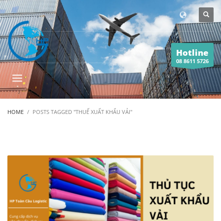
Hotline
08 8611 5726
HOME
POSTS TAGGED "THUẾ XUẤT KHẨU VẢI"