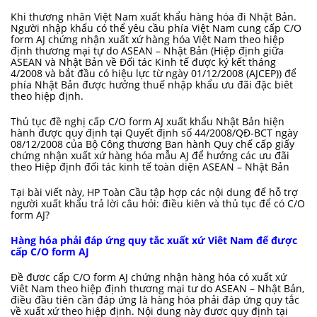
Khi thương nhân Việt Nam xuất khẩu hàng hóa đi Nhật Bản.
Người nhập khẩu có thể yêu cầu phía Việt Nam cung cấp C/O
form AJ chứng nhận xuất xứ hàng hóa Việt Nam theo hiệp
định thương mại tự do ASEAN – Nhật Bản (
Hiệp định giữa
ASEAN và Nhật Bản về Đối tác Kinh tế
được ký kết tháng
4/2008 và bắt đầu có hiệu lực từ ngày 01/12/2008 (AJCEP)) để
phía Nhật Bản được hưởng thuế nhập khẩu ưu đãi đặc biêt
theo hiệp định.
Thủ tục đề nghị cấp C/O form AJ xuất khẩu Nhật Bản hiện
hành được quy định tại
Quyết định số 44/2008/QĐ-BCT ngày
08/12/2008
của Bộ Công thương Ban hành Quy chế cấp giấy
chứng nhận xuất xứ hàng hóa mẫu AJ để hưởng các ưu đãi
theo Hiệp định đối tác kinh tế toàn diện ASEAN – Nhật Bản
Tại bài viết này, HP Toàn Cầu tập hợp các nội dung để hỗ trợ
người xuất khẩu trả lời câu hỏi: điều kiên và thủ tục để có C/O
form AJ?
Hàng hóa phải đáp ứng quy tắc xuất xứ Viêt Nam để được
cấp C/O form AJ
Đề đươc cấp C/O form AJ chứng nhận hàng hóa có xuất xứ
Viêt Nam theo hiệp định thương mại tư do ASEAN – Nhật Bản,
điều đầu tiên cần đáp ứng là hàng hóa phải đáp ứng quy tắc
về xuất xứ theo hiệp định. Nội dung này đươc quy định tại