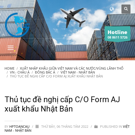
Hotline
08 8611 5726
HOME
XUẤT NHẬP KHẨU GIỮA VIỆT NAM VÀ CÁC NƯỚC/VÙNG LÃNH THỔ
VN - CHÂU Á
ĐÔNG BẮC Á
VIỆT NAM - NHẬT BẢN
THỦ TỤC ĐỀ NGHỊ CẤP C/O FORM AJ XUẤT KHẨU NHẬT BẢN
Thủ tục đề nghị cấp C/O Form AJ
xuất khẩu Nhật Bản
BY
HPTOANCAU
/
THỨ BẢY, 06 THÁNG TÁM 2022
/
PUBLISHED IN
VIỆT
NAM - NHẬT BẢN