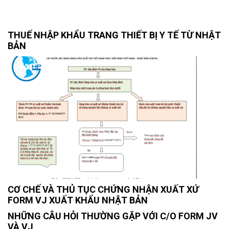
THUẾ NHẬP KHẨU TRANG THIẾT BỊ Y TẾ TỪ NHẬT
BẢN
CƠ CHẾ VÀ THỦ TỤC CHỨNG NHẬN XUẤT XỨ
FORM VJ XUẤT KHẨU NHẬT BẢN
NHỮNG CÂU HỎI THƯỜNG GẶP VỚI C/O FORM JV
VÀ VJ