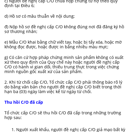
c) Người đề nghị cấp C/O chưa nộp chứng từ nợ theo quy
định tại Điều 6;
d) Hồ sơ có mâu thuẫn về nội dung;
đ) Nộp hồ sơ đề nghị cấp C/O không đúng nơi đã đăng ký hồ
sơ thương nhân;
e) Mẫu C/O khai bằng chữ viết tay, hoặc bị tẩy xóa, hoặc mờ
không đọc được, hoặc được in bằng nhiều màu mực;
g) Có căn cứ hợp pháp chứng minh sản phẩm không có xuất
xứ theo quy định của Quy chế này hoặc người đề nghị cấp
C/O có hành vi gian dối, thiếu trung thực trong việc chứng
minh nguồn gốc xuất xứ của sản phẩm.
2. Khi từ chối cấp C/O, Tổ chức cấp C/O phải thông báo rõ lý
do bằng văn bản cho người đề nghị cấp C/O biết trong thời
hạn ba (03) ngày làm việc kể từ ngày từ chối.
Thu hồi C/O đã cấp
Tổ chức cấp C/O sẽ thu hồi C/O đã cấp trong những trường
hợp sau:
Người xuất khẩu, người đề nghị cấp C/O giả mạo bất kỳ