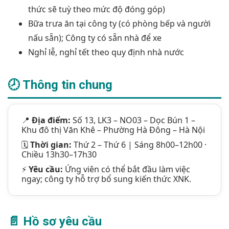
thức sẽ tuỳ theo mức độ đóng góp)
Bữa trưa ăn tại công ty (có phòng bếp và người
nấu sẵn); Công ty có sẵn nhà để xe
Nghỉ lễ, nghỉ tết theo quy định nhà nước
🕗 Thông tin chung
📍
Địa điểm:
Số 13, LK3 – NO03 – Dọc Bún 1 –
Khu đô thị Văn Khê – Phường Hà Đông – Hà Nội
🗓️
Thời gian:
Thứ 2 – Thứ 6 | Sáng 8h00–12h00 ·
Chiều 13h30–17h30
⚡
Yêu cầu:
Ứng viên có thể bắt đầu làm việc
ngay; công ty hỗ trợ bổ sung kiến thức XNK.
📄 Hồ sơ yêu cầu