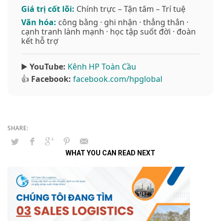
Giá trị cốt lõi:
Chính trực – Tận tâm – Trí tuệ
Văn hóa:
công bằng · ghi nhận · thẳng thắn ·
cạnh tranh lành mạnh · học tập suốt đời · đoàn
kết hỗ trợ
▶️
YouTube:
Kênh HP Toàn Cầu
👍
Facebook:
facebook.com/hpglobal
WHAT YOU CAN READ NEXT