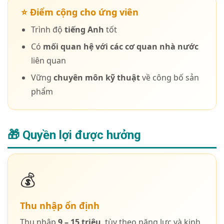
⭐ Điểm cộng cho ứng viên
Trình độ
tiếng Anh
tốt
Có
mối quan hệ với các cơ quan nhà nước
liên quan
Vững
chuyên môn kỹ thuật
về công bố sản
phẩm
🎁 Quyền lợi được hưởng
💰
Thu nhập ổn định
Thu nhập
9 – 15 triệu
, tùy theo năng lực và kinh