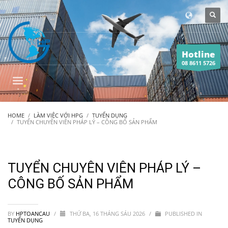
Hotline
08 8611 5726
HOME
LÀM VIỆC VỚI HPG
TUYỂN DỤNG
TUYỂN CHUYÊN VIÊN PHÁP LÝ – CÔNG BỐ SẢN PHẨM
TUYỂN CHUYÊN VIÊN PHÁP LÝ –
CÔNG BỐ SẢN PHẨM
BY
HPTOANCAU
/
THỨ BA, 16 THÁNG SÁU 2026
/
PUBLISHED IN
TUYỂN DỤNG