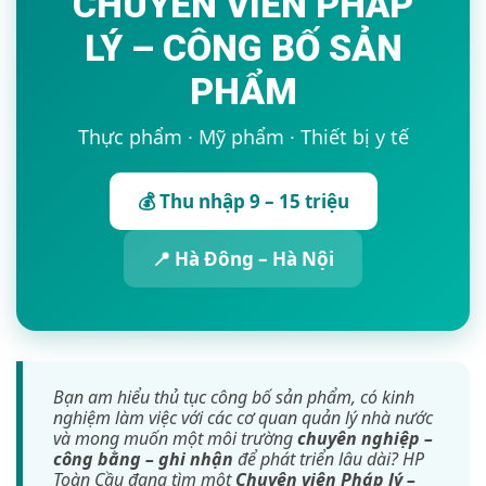
CHUYÊN VIÊN PHÁP
LÝ – CÔNG BỐ SẢN
PHẨM
Thực phẩm · Mỹ phẩm · Thiết bị y tế
💰 Thu nhập 9 – 15 triệu
📍 Hà Đông – Hà Nội
Bạn am hiểu thủ tục công bố sản phẩm, có kinh
nghiệm làm việc với các cơ quan quản lý nhà nước
và mong muốn một môi trường
chuyên nghiệp –
công bằng – ghi nhận
để phát triển lâu dài? HP
Toàn Cầu đang tìm một
Chuyên viên Pháp lý –