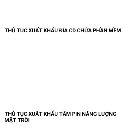
THỦ TỤC XUẤT KHẨU ĐĨA CD CHỨA PHẦN MỀM
THỦ TỤC XUẤT KHẨU TẤM PIN NĂNG LƯỢNG
MẶT TRỜI