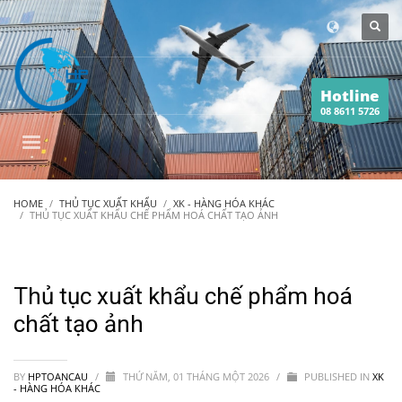
Hotline
08 8611 5726
HOME
THỦ TỤC XUẤT KHẨU
XK - HÀNG HÓA KHÁC
THỦ TỤC XUẤT KHẨU CHẾ PHẨM HOÁ CHẤT TẠO ẢNH
Thủ tục xuất khẩu chế phẩm hoá
chất tạo ảnh
BY
HPTOANCAU
/
THỨ NĂM, 01 THÁNG MỘT 2026
/
PUBLISHED IN
XK
- HÀNG HÓA KHÁC