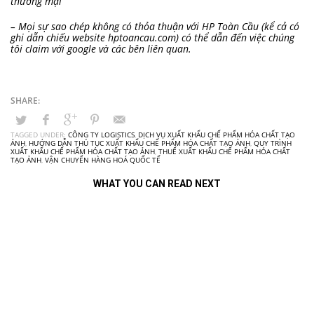
thương mại
– Mọi sự sao chép không có thỏa thuận với HP Toàn Cầu (kể cả có
ghi dẫn chiếu website hptoancau.com) có thể dẫn đến việc chúng
tôi claim với google và các bên liên quan.
TAGGED UNDER:
CÔNG TY LOGISTICS
,
DỊCH VỤ XUẤT KHẨU CHẾ PHẨM HÓA CHẤT TẠO
ẢNH
,
HƯỚNG DẪN THỦ TỤC XUẤT KHẨU CHẾ PHẨM HÓA CHẤT TẠO ẢNH
,
QUY TRÌNH
XUẤT KHẨU CHẾ PHẨM HÓA CHẤT TẠO ẢNH
,
THUẾ XUẤT KHẨU CHẾ PHẨM HÓA CHẤT
TẠO ẢNH
,
VẬN CHUYỂN HÀNG HOÁ QUỐC TẾ
WHAT YOU CAN READ NEXT