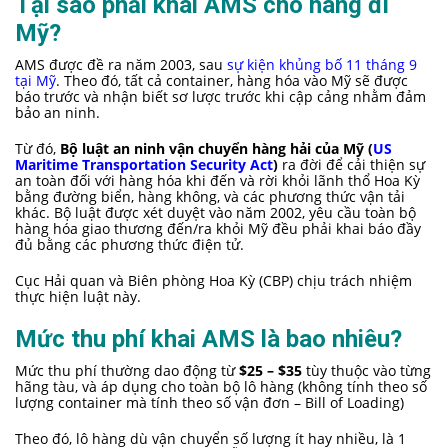
Tại sao phải khai AMS cho hàng đi
Mỹ?
AMS được đề ra năm 2003, sau
sự kiện khủng bố 11 tháng 9
tại Mỹ
. Theo đó, tất cả container, hàng hóa vào Mỹ sẽ được
báo trước và nhận biết sơ lược trước khi cập cảng nhằm đảm
bảo an ninh.
Từ đó,
Bộ luật an ninh vận chuyển hàng hải của Mỹ (
US
Maritime Transportation Security Act
)
ra đời để cải thiện sự
an toàn đối với hàng hóa khi đến và rời khỏi lãnh thổ Hoa Kỳ
bằng đường biển, hàng không, và các phương thức vận tải
khác. Bộ luật được xét duyệt vào năm 2002, yêu cầu toàn bộ
hàng hóa giao thương đến/ra khỏi Mỹ đều phải khai báo đầy
đủ bằng các phương thức điện tử.
Cục Hải quan và Biên phòng Hoa Kỳ (CBP) chịu trách nhiệm
thực hiện luật này.
Mức thu phí khai AMS là bao nhiêu?
Mức thu phí thường dao động từ
$25 – $35
tùy thuộc vào từng
hãng tàu, và áp dụng cho toàn bộ lô hàng (không tính theo số
lượng container mà tính theo số vận đơn – Bill of Loading)
Theo đó, lô hàng dù vận chuyển số lượng ít hay nhiều, là 1