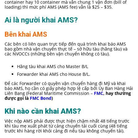
container hay 10 container mà vẫn chung 1 vận đơn (bill of
loading) thì mức phí AMS (AMS fee) vẫn là $25 – $35.
Ai là người khai AMS?
Bên khai AMS
Các bên có liên quan trực tiếp đến quá trình khai báo AMS
bao gồm nhà vận chuyển thực tế – sở hữu tàu (hãng tàu) và
các NVOCCs (những bên vận chuyển không có tàu).
Hãng tàu khai AMS cho Master B/L
Forwarder khai AMS cho House B/L.
Để các Forwarder có quyền vận chuyển hàng đi Mỹ và khai
báo AMS, họ cần có giấy phép hợp lệ cấp bởi Ủy Ban Hàng Hải
Liên Bang (Federal Maritime Commission –
FMC
, hay thường
được gọi là
FMC Bond
)
Khi nào cần khai AMS?
Việc nộp AMS phải được thực hiện chậm nhất 48 tiếng trước
khi tàu mẹ xuất phát từ cảng chuyển tải cuối cùng (48 tiếng
trước khi hàng rời khỏi cảng đi nếu tàu không chuyển tải).