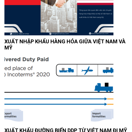
XUẤT NHẬP KHẨU HÀNG HÓA GIỮA VIỆT NAM VÀ
MỸ
XUẤT KHẨU ĐƯỜNG BIỂN DDP TỪ VIỆT NAM ĐI MỸ