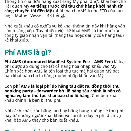
Thông tin của đơn hàng xuất sang Mỹ phải được khai báo cho
Hải quan Mỹ
48 tiếng trước khi tàu chở hàng khởi hành từ
cảng chuyển tải đến Mỹ
(phải match AMS trước ETD của tàu
mẹ – Mother Vessel – 48 tiếng).
Nhà xuất khẩu có nghĩa vụ kê khai thông tin này khi hàng vẫn
còn ở cảng xếp. Tuy nhiên, việc kê khai AMS có thể nhờ các
công ty giao nhận vận tải (hãng tàu hoặc đại lý của hãng tàu)
kê khai giúp.
Phí AMS là gì?
Phí AMS (Automated Manifest System Fee – AMS Fee)
là loại
phí được áp dụng cho tất cả hàng hóa nhập khẩu vào Mỹ.
Chính xác hơn AMS là tên loại thủ tục mà hải quan Mỹ bắt
bạn khai báo cho lo hàng muốn nhập khẩu vào Mỹ.
Còn
phí AMS là loại phí do hãng tàu đặt ra, đồng thời thu
booking party – forwarder bởi lẽ hàng tàu chính là bên có
nghĩa vụ làm thủ tục khai báo cho lô hàng.
Còn bên xuất
khẩu chính là bên bị thu phí.
Nói cách khác, các hãng tàu hay hãng hàng không sẽ thu phí
này từ những người xuất khẩu và coi như đây là phí dịch vụ
khai báo AMS thay cho bên xuất khẩu.