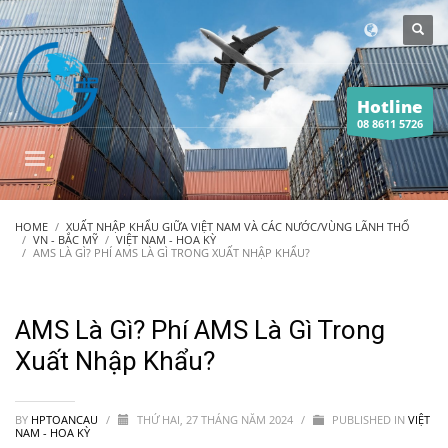
Hotline
08 8611 5726
HOME
XUẤT NHẬP KHẨU GIỮA VIỆT NAM VÀ CÁC NƯỚC/VÙNG LÃNH THỔ
VN - BẮC MỸ
VIỆT NAM - HOA KỲ
AMS LÀ GÌ? PHÍ AMS LÀ GÌ TRONG XUẤT NHẬP KHẨU?
AMS Là Gì? Phí AMS Là Gì Trong
Xuất Nhập Khẩu?
BY
HPTOANCAU
/
THỨ HAI, 27 THÁNG NĂM 2024
/
PUBLISHED IN
VIỆT
NAM - HOA KỲ