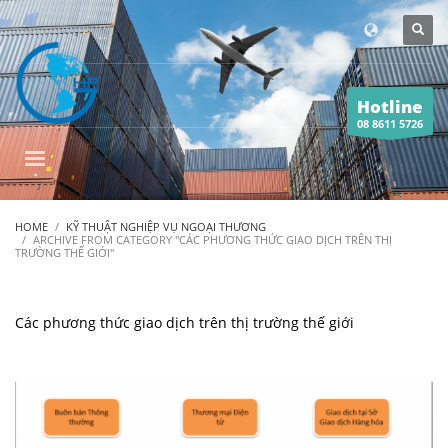
Hotline
08 8611 5726
HOME
KỸ THUẬT NGHIỆP VỤ NGOẠI THƯƠNG
ARCHIVE FROM CATEGORY "CÁC PHƯƠNG THỨC GIAO DỊCH TRÊN THỊ
TRƯỜNG THẾ GIỚI"
Các phương thức giao dịch trên thị trường thế giới