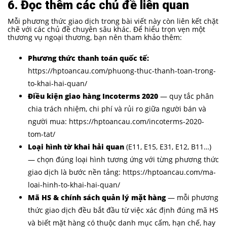
6. Đọc thêm các chủ đề liên quan
Mỗi phương thức giao dịch trong bài viết này còn liên kết chặt
chẽ với các chủ đề chuyên sâu khác. Để hiểu trọn vẹn một
thương vụ ngoại thương, bạn nên tham khảo thêm:
Phương thức thanh toán quốc tế:
https://hptoancau.com/phuong-thuc-thanh-toan-trong-
to-khai-hai-quan/
Điều kiện giao hàng Incoterms 2020
— quy tắc phân
chia trách nhiệm, chi phí và rủi ro giữa người bán và
người mua: https://hptoancau.com/incoterms-2020-
tom-tat/
Loại hình tờ khai hải quan
(E11, E15, E31, E12, B11…)
— chọn đúng loại hình tương ứng với từng phương thức
giao dịch là bước nền tảng: https://hptoancau.com/ma-
loai-hinh-to-khai-hai-quan/
Mã HS & chính sách quản lý mặt hàng
— mỗi phương
thức giao dịch đều bắt đầu từ việc xác định đúng mã HS
và biết mặt hàng có thuộc danh mục cấm, hạn chế, hay