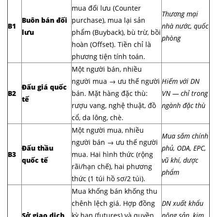
mua đối lưu (Counter
Thương mại
Buôn bán đối
purchase), mua lại sản
B1
nhà nước, quốc
lưu
phẩm (Buyback), bù trừ, bồi
phòng
hoàn (Offset). Tiền chỉ là
phương tiện tính toán.
Một người bán, nhiều
người mua → ưu thế người
Hiếm với DN
Đấu giá quốc
B2
bán. Mặt hàng đặc thù:
VN — chỉ trong
tế
rượu vang, nghệ thuật, đồ
ngành đặc thù
cổ, da lông, chè.
Một người mua, nhiều
Mua sắm chính
người bán → ưu thế người
Đấu thầu
phủ, ODA, EPC,
B3
mua. Hai hình thức (rộng
quốc tế
vũ khí, dược
rãi/hạn chế), hai phương
phẩm
thức (1 túi hồ sơ/2 túi).
Mua khống bán khống thu
chênh lệch giá. Hợp đồng
DN xuất khẩu
Sở giao dịch
kỳ hạn (futures) và quyền
nông sản, kim