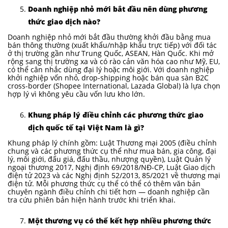
Doanh nghiệp nhỏ mới bắt đầu nên dùng phương
thức giao dịch nào?
Doanh nghiệp nhỏ mới bắt đầu thường khởi đầu bằng mua
bán thông thường (xuất khẩu/nhập khẩu trực tiếp) với đối tác
ở thị trường gần như Trung Quốc, ASEAN, Hàn Quốc. Khi mở
rộng sang thị trường xa và có rào cản văn hóa cao như Mỹ, EU,
có thể cân nhắc dùng đại lý hoặc môi giới. Với doanh nghiệp
khởi nghiệp vốn nhỏ, drop-shipping hoặc bán qua sàn B2C
cross-border (Shopee International, Lazada Global) là lựa chọn
hợp lý vì không yêu cầu vốn lưu kho lớn.
Khung pháp lý điều chỉnh các phương thức giao
dịch quốc tế tại Việt Nam là gì?
Khung pháp lý chính gồm: Luật Thương mại 2005 (điều chỉnh
chung và các phương thức cụ thể như mua bán, gia công, đại
lý, môi giới, đấu giá, đấu thầu, nhượng quyền), Luật Quản lý
ngoại thương 2017, Nghị định 69/2018/NĐ-CP, Luật Giao dịch
điện tử 2023 và các Nghị định 52/2013, 85/2021 về thương mại
điện tử. Mỗi phương thức cụ thể có thể có thêm văn bản
chuyên ngành điều chỉnh chi tiết hơn — doanh nghiệp cần
tra cứu phiên bản hiện hành trước khi triển khai.
Một thương vụ có thể kết hợp nhiều phương thức