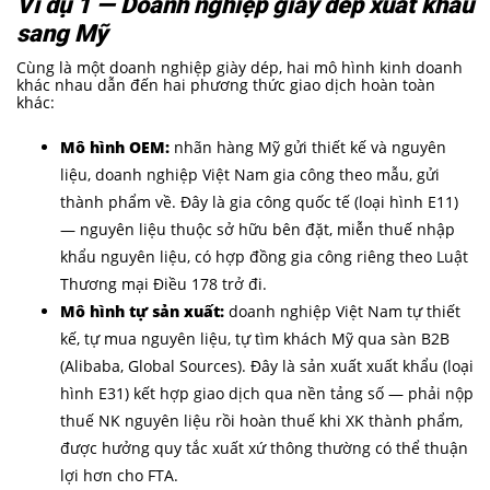
Ví dụ 1 — Doanh nghiệp giày dép xuất khẩu
sang Mỹ
Cùng là một doanh nghiệp giày dép, hai mô hình kinh doanh
khác nhau dẫn đến hai phương thức giao dịch hoàn toàn
khác:
Mô hình OEM:
nhãn hàng Mỹ gửi thiết kế và nguyên
liệu, doanh nghiệp Việt Nam gia công theo mẫu, gửi
thành phẩm về. Đây là gia công quốc tế (loại hình E11)
— nguyên liệu thuộc sở hữu bên đặt, miễn thuế nhập
khẩu nguyên liệu, có hợp đồng gia công riêng theo Luật
Thương mại Điều 178 trở đi.
Mô hình tự sản xuất:
doanh nghiệp Việt Nam tự thiết
kế, tự mua nguyên liệu, tự tìm khách Mỹ qua sàn B2B
(Alibaba, Global Sources). Đây là sản xuất xuất khẩu (loại
hình E31) kết hợp giao dịch qua nền tảng số — phải nộp
thuế NK nguyên liệu rồi hoàn thuế khi XK thành phẩm,
được hưởng quy tắc xuất xứ thông thường có thể thuận
lợi hơn cho FTA.