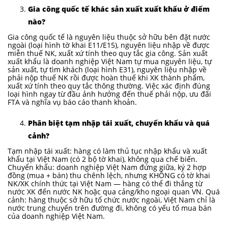
Gia công quốc tế khác sản xuất xuất khẩu ở điểm
nào?
Gia công quốc tế là nguyên liệu thuộc sở hữu bên đặt nước
ngoài (loại hình tờ khai E11/E15), nguyên liệu nhập về được
miễn thuế NK, xuất xứ tính theo quy tắc gia công. Sản xuất
xuất khẩu là doanh nghiệp Việt Nam tự mua nguyên liệu, tự
sản xuất, tự tìm khách (loại hình E31), nguyên liệu nhập về
phải nộp thuế NK rồi được hoàn thuế khi XK thành phẩm,
xuất xứ tính theo quy tắc thông thường. Việc xác định đúng
loại hình ngay từ đầu ảnh hưởng đến thuế phải nộp, ưu đãi
FTA và nghĩa vụ báo cáo thanh khoản.
Phân biệt tạm nhập tái xuất, chuyển khẩu và quá
cảnh?
Tạm nhập tái xuất: hàng có làm thủ tục nhập khẩu và xuất
khẩu tại Việt Nam (có 2 bộ tờ khai), không qua chế biến.
Chuyển khẩu: doanh nghiệp Việt Nam đứng giữa, ký 2 hợp
đồng (mua + bán) thu chênh lệch, nhưng KHÔNG có tờ khai
NK/XK chính thức tại Việt Nam — hàng có thể đi thẳng từ
nước XK đến nước NK hoặc qua cảng/kho ngoại quan VN. Quá
cảnh: hàng thuộc sở hữu tổ chức nước ngoài, Việt Nam chỉ là
nước trung chuyển trên đường đi, không có yếu tố mua bán
của doanh nghiệp Việt Nam.