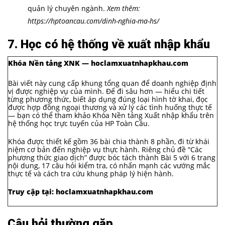
quản lý chuyên ngành.
Xem thêm:
https://hptoancau.com/dinh-nghia-ma-hs/
7. Học có hệ thống về xuất nhập khẩu
Khóa Nền tảng XNK — hoclamxuatnhapkhau.com
Bài viết này cung cấp khung tổng quan để doanh nghiệp định
vị được nghiệp vụ của mình. Để đi sâu hơn — hiểu chi tiết
từng phương thức, biết áp dụng đúng loại hình tờ khai, đọc
được hợp đồng ngoại thương và xử lý các tình huống thực tế
— bạn có thể tham khảo Khóa Nền tảng Xuất nhập khẩu trên
hệ thống học trực tuyến của HP Toàn Cầu.
Khóa được thiết kế gồm 36 bài chia thành 8 phần, đi từ khái
niệm cơ bản đến nghiệp vụ thực hành. Riêng chủ đề “Các
phương thức giao dịch” được bóc tách thành Bài 5 với 6 trang
nội dung, 17 câu hỏi kiểm tra, có nhấn mạnh các vướng mắc
thực tế và cách tra cứu khung pháp lý hiện hành.
Truy cập tại:
hoclamxuatnhapkhau.com
Câu hỏi thường gặp