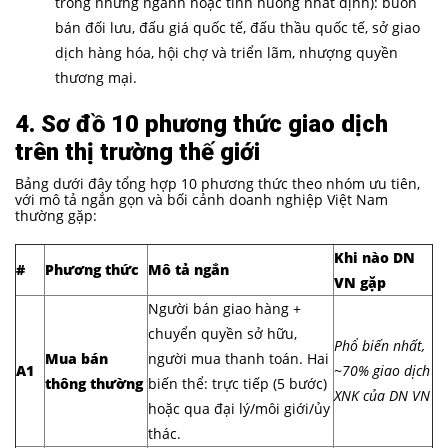
trong những ngành hoặc tình huống nhất định): buôn
bán đối lưu, đấu giá quốc tế, đấu thầu quốc tế, sở giao
dịch hàng hóa, hội chợ và triển lãm, nhượng quyền
thương mại.
4. Sơ đồ 10 phương thức giao dịch
trên thị trường thế giới
Bảng dưới đây tổng hợp 10 phương thức theo nhóm ưu tiên,
với mô tả ngắn gọn và bối cảnh doanh nghiệp Việt Nam
thường gặp:
Khi nào DN
#
Phương thức
Mô tả ngắn
VN gặp
Người bán giao hàng +
chuyển quyền sở hữu,
Phổ biến nhất,
Mua bán
người mua thanh toán. Hai
A1
~70% giao dịch
thông thường
biến thể: trực tiếp (5 bước)
XNK của DN VN
hoặc qua đại lý/môi giới/ủy
thác.