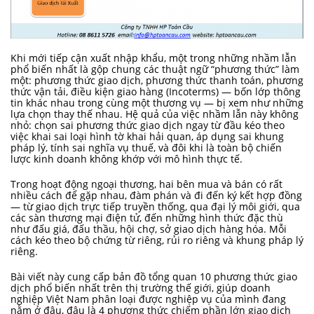
Khi mới tiếp cận xuất nhập khẩu, một trong những nhầm lẫn
phổ biến nhất là gộp chung các thuật ngữ “phương thức” làm
một: phương thức giao dịch, phương thức thanh toán, phương
thức vận tải, điều kiện giao hàng (Incoterms) — bốn lớp thông
tin khác nhau trong cùng một thương vụ — bị xem như những
lựa chọn thay thế nhau. Hệ quả của việc nhầm lẫn này không
nhỏ: chọn sai phương thức giao dịch ngay từ đầu kéo theo
việc khai sai loại hình tờ khai hải quan, áp dụng sai khung
pháp lý, tính sai nghĩa vụ thuế, và đôi khi là toàn bộ chiến
lược kinh doanh không khớp với mô hình thực tế.
Trong hoạt động ngoại thương, hai bên mua và bán có rất
nhiều cách để gặp nhau, đàm phán và đi đến ký kết hợp đồng
— từ giao dịch trực tiếp truyền thống, qua đại lý môi giới, qua
các sàn thương mại điện tử, đến những hình thức đặc thù
như đấu giá, đấu thầu, hội chợ, sở giao dịch hàng hóa. Mỗi
cách kéo theo bộ chứng từ riêng, rủi ro riêng và khung pháp lý
riêng.
Bài viết này cung cấp bản đồ tổng quan 10 phương thức giao
dịch phổ biến nhất trên thị trường thế giới, giúp doanh
nghiệp Việt Nam phân loại được nghiệp vụ của mình đang
nằm ở đâu, đâu là 4 phương thức chiếm phần lớn giao dịch