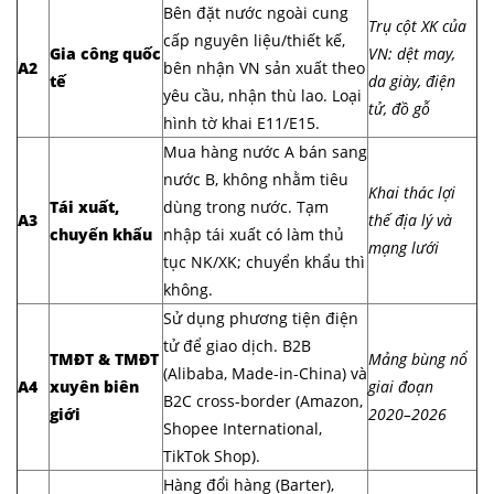
Bên đặt nước ngoài cung
Trụ cột XK của
cấp nguyên liệu/thiết kế,
Gia công quốc
VN: dệt may,
A2
bên nhận VN sản xuất theo
tế
da giày, điện
yêu cầu, nhận thù lao. Loại
tử, đồ gỗ
hình tờ khai E11/E15.
Mua hàng nước A bán sang
nước B, không nhằm tiêu
Khai thác lợi
Tái xuất,
dùng trong nước. Tạm
A3
thế địa lý và
chuyển khẩu
nhập tái xuất có làm thủ
mạng lưới
tục NK/XK; chuyển khẩu thì
không.
Sử dụng phương tiện điện
tử để giao dịch. B2B
TMĐT & TMĐT
Mảng bùng nổ
(Alibaba, Made-in-China) và
A4
xuyên biên
giai đoạn
B2C cross-border (Amazon,
giới
2020–2026
Shopee International,
TikTok Shop).
Hàng đổi hàng (Barter),