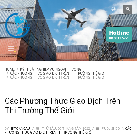
Hotline
08 8611 5726
HOME
KỸ THUẬT NGHIỆP VỤ NGOẠI THƯƠNG
CÁC PHƯƠNG THỨC GIAO DỊCH TRÊN THỊ TRƯỜNG THẾ GIỚI
CÁC PHƯƠNG THỨC GIAO DỊCH TRÊN THỊ TRƯỜNG THẾ GIỚI
Các Phương Thức Giao Dịch Trên
Thị Trường Thế Giới
BY
HPTOANCAU
/
THỨ SÁU, 05 THÁNG TÁM 2022
/
PUBLISHED IN
CÁC
PHƯƠNG THỨC GIAO DỊCH TRÊN THỊ TRƯỜNG THẾ GIỚI