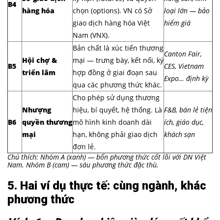
B4
hàng hóa
chọn (options). VN có Sở
loại lớn — bảo
giao dịch hàng hóa Việt
hiểm giá
Nam (VNX).
Bản chất là xúc tiến thương
Canton Fair,
Hội chợ &
mại — trưng bày, kết nối, ký
B5
CES, Vietnam
triển lãm
hợp đồng ở giai đoạn sau
Expo… định kỳ
qua các phương thức khác.
Cho phép sử dụng thương
Nhượng
hiệu, bí quyết, hệ thống. Là
F&B, bán lẻ tiện
B6
quyền thương
mô hình kinh doanh dài
ích, giáo dục,
mại
hạn, không phải giao dịch
khách sạn
đơn lẻ.
Chú thích: Nhóm A (xanh) — bốn phương thức cốt lõi với DN Việt
Nam. Nhóm B (cam) — sáu phương thức đặc thù.
5. Hai ví dụ thực tế: cùng ngành, khác
phương thức