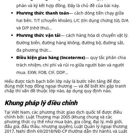
phán và ký kết hợp đồng. Đây là chủ đề của bài này.
Phương thức thanh toán
— cách dòng tiền chạy giữa
hai bên. T/T (chuyển khoản), L/C (tín dụng chứng từ), D/A
và D/P (nhờ thu)…
Phương thức vận tải
— cách hàng hóa di chuyển vật lý.
Đường biển, đường hàng không, đường bộ, đường sắt,
đa phương thức…
Điều kiện giao hàng (Incoterms)
— quy tắc phân chia
trách nhiệm, chi phí và rủi ro giữa người bán và người
mua. EXW, FOB, CIF, DDP…
Hiểu được tách bạch bốn lớp này là bước nền tảng để đọc
đúng một hợp đồng ngoại thương — và để biết khi gặp tranh
chấp thì vấn đề thuộc lớp nào, áp dụng quy định nào.
Khung pháp lý điều chỉnh
Tại Việt Nam, các phương thức giao dịch quốc tế được điều
chỉnh bởi: Luật Thương mại 2005 (khung chung và các
phương thức cụ thể như mua bán, gia công, đại lý, môi giới,
đấu giá, đấu thầu, nhượng quyền), Luật Quản lý ngoại thương
2017, Nghị định 69/2018/NĐ-CP (hướng dẫn thi hành), và Luật