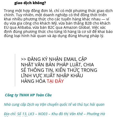
giao dịch không?
Trong một hợp đồng đơn lẻ, chỉ có một phương thức giao dịch
chính. Tuy nhiên, một doanh nghiệp có thể đồng thời triển
khai nhiều phương thức cho các tuyến hàng khác nhau — ví
dụ vừa gia công cho khách Mỹ, vừa bán thẳng B2B cho khách
EU qua Alibaba, vừa bán B2C qua Amazon Global. Việc xác
định đúng phương thức cho từng lô hàng là cơ sở để khai báo
đúng loại hình hải quan và áp dụng đúng khung pháp lý.
>> ĐĂNG KÝ NHẬN EMAIL CẬP
NHẬT VĂN BẢN PHÁP LUẬT, CHIA
SẺ THÔNG TIN, KIẾN THỨC TRONG
LĨNH VỰC XUẤT NHẬP KHẨU
HÀNG HÓA
TẠI ĐÂY
Công ty TNHH HP Toàn Cầu
Nhà cung cấp Dịch vụ Vận chuyển quốc tế và thủ tục hải quan
Địa chỉ: Số 13, LK3 – NO03 – Khu đô thị Văn Khê – Phường Hà