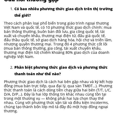
Có bao nhiêu phương thức giao dịch trên thị trường
thế giới?
Theo cách phân loại phổ biến trong giáo trình ngoại thương
Việt Nam và quốc tế, có 10 phương thức giao dịch chính: mua
bán thông thường, buôn bán đối lưu, gia công quốc tế, tái
xuất và chuyển khẩu, thương mại điện tử, đấu giá quốc tế,
đấu thầu quốc tế, sở giao dịch hàng hóa, hội chợ và triển lãm,
nhượng quyền thương mại. Trong đó 4 phương thức cốt lõi
(mua bán thông thường, gia công, tái xuất chuyển khẩu,
thương mại điện tử) chiếm khoảng 80% giao dịch của doanh
nghiệp Việt Nam.
Phân biệt phương thức giao dịch và phương thức
thanh toán như thế nào?
Phương thức giao dịch là cách hai bên gặp nhau và ký kết hợp
đồng (mua bán trực tiếp, qua đại lý, qua sàn TMĐT…). Phương
thức thanh toán là cách dòng tiền chạy giữa hai bên (T/T, L/C,
D/A, D/P…). Đây là hai lớp thông tin khác nhau cùng tồn tại
trong một thương vụ — không phải hai lựa chọn thay thế
nhau. Cùng với phương thức vận tải và điều kiện Incoterms,
chúng tạo thành bốn lớp mô tả đầy đủ một hợp đồng ngoại
thương.