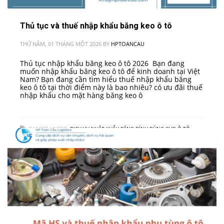
Thủ tục và thuế nhập khẩu băng keo ô tô
THỨ NĂM, 01 THÁNG MỘT 2026
BY
HPTOANCAU
Thủ tục nhập khẩu băng keo ô tô 2026 Bạn đang
muốn nhập khẩu băng keo ô tô để kinh doanh tại Việt
Nam? Bạn đang cần tìm hiểu thuế nhập khẩu băng
keo ô tô tại thời điểm này là bao nhiêu? có ưu đãi thuế
nhập khẩu cho mặt hàng băng keo ô
TAGGED UNDER:
DỊCH VỤ NHẬP KHẨU BĂNG DÍNH DÙNG CHO Ô TÔ
,
HƯỚNG DẪN THỦ TỤC NHẬP KHẨU BĂNG KEO Ô TÔ VÀO VIỆT NAM
,
QUY
TRÌNH NHẬP KHẨU BĂNG DÍNH DÙNG CHO Ô TÔ