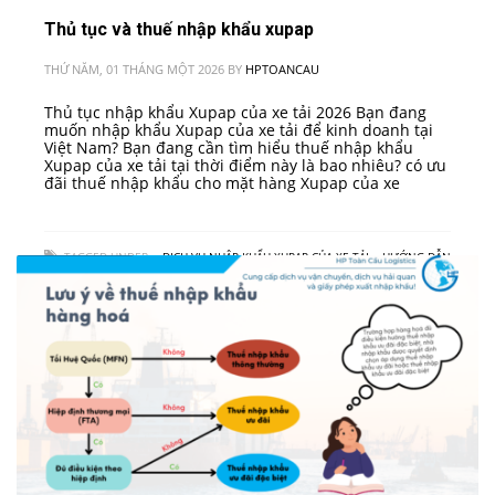
Thủ tục và thuế nhập khẩu xupap
THỨ NĂM, 01 THÁNG MỘT 2026
BY
HPTOANCAU
Thủ tục nhập khẩu Xupap của xe tải 2026 Bạn đang
muốn nhập khẩu Xupap của xe tải để kinh doanh tại
Việt Nam? Bạn đang cần tìm hiểu thuế nhập khẩu
Xupap của xe tải tại thời điểm này là bao nhiêu? có ưu
đãi thuế nhập khẩu cho mặt hàng Xupap của xe
TAGGED UNDER:
• DỊCH VỤ NHẬP KHẨU XUPAP CỦA XE TẢI
,
• HƯỚNG DẪN
THỦ TỤC NHẬP KHẨU XUPAP CỦA XE TẢI VÀO VIỆT NAM
,
• QUY TRÌNH NHẬP
KHẨU XUPAP CỦA XE TẢI
,
• THUẾ NHẬP KHẨU XUPAP CỦA XE TẢI