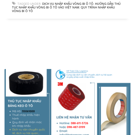
TAGGED UNDER:
DỊCH VỤ NHẬP KHẨU VÒNG BI Ô TÔ
,
HƯỚNG DẪN THỦ
TỤC NHẬP KHẨU VÒNG BI Ô TÔ VÀO VIỆT NAM
,
QUY TRÌNH NHẬP KHẨU
VÒNG BI Ô TÔ