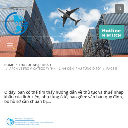
Hotline
08 8611 5726
HOME
THỦ TỤC NHẬP KHẨU
ARCHIVE FROM CATEGORY "NK – LINH KIỆN, PHỤ TÙNG Ô TÔ"
PAGE 5
Ở đây, bạn có thể tìm thấy hướng dẫn về thủ tục và thuế nhập
khẩu của linh kiện, phụ tùng ô tô, bao gồm: văn bản quy định,
bộ hồ sơ cần chuẩn bị,…