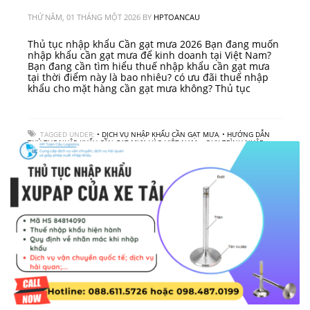
THỨ NĂM, 01 THÁNG MỘT 2026
BY
HPTOANCAU
Thủ tục nhập khẩu Cần gạt mưa 2026 Bạn đang muốn
nhập khẩu cần gạt mưa để kinh doanh tại Việt Nam?
Bạn đang cần tìm hiểu thuế nhập khẩu cần gạt mưa
tại thời điểm này là bao nhiêu? có ưu đãi thuế nhập
khẩu cho mặt hàng cần gạt mưa không? Thủ tục
TAGGED UNDER:
• DỊCH VỤ NHẬP KHẨU CẦN GẠT MƯA
,
• HƯỚNG DẪN
THỦ TỤC NHẬP KHẨU CẦN GẠT MƯA VÀO VIỆT NAM
,
• QUY TRÌNH NHẬP
KHẨU CẦN GẠT MƯA
,
• THUẾ NHẬP KHẨU CẦN GẠT MƯA
,
CÔNG TY LOGISTICS
,
VẬN CHUYỂN HÀNG HOÁ QUỐC TẾ