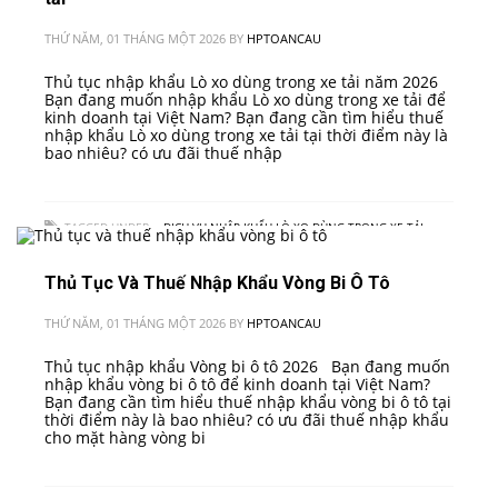
THỨ NĂM, 01 THÁNG MỘT 2026
BY
HPTOANCAU
Thủ tục nhập khẩu Lò xo dùng trong xe tải năm 2026
Bạn đang muốn nhập khẩu Lò xo dùng trong xe tải để
kinh doanh tại Việt Nam? Bạn đang cần tìm hiểu thuế
nhập khẩu Lò xo dùng trong xe tải tại thời điểm này là
bao nhiêu? có ưu đãi thuế nhập
TAGGED UNDER:
• DỊCH VỤ NHẬP KHẨU LÒ XO DÙNG TRONG XE TẢI
,
•
HƯỚNG DẪN THỦ TỤC NHẬP KHẨU LÒ XO DÙNG TRONG XE TẢI VÀO VIỆT
NAM
,
• QUY TRÌNH NHẬP KHẨU LÒ XO DÙNG TRONG XE TẢI
Thủ Tục Và Thuế Nhập Khẩu Vòng Bi Ô Tô
THỨ NĂM, 01 THÁNG MỘT 2026
BY
HPTOANCAU
Thủ tục nhập khẩu Vòng bi ô tô 2026 Bạn đang muốn
nhập khẩu vòng bi ô tô để kinh doanh tại Việt Nam?
Bạn đang cần tìm hiểu thuế nhập khẩu vòng bi ô tô tại
thời điểm này là bao nhiêu? có ưu đãi thuế nhập khẩu
cho mặt hàng vòng bi