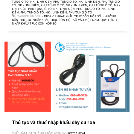
TÙNG Ô TÔ
,
NK - LINH KIỆN, PHỤ TÙNG Ô TÔ
,
NK - LINH KIỆN, PHỤ TÙNG Ô
TÔ
,
NK - LINH KIỆN, PHỤ TÙNG Ô TÔ
,
NK - LINH KIỆN, PHỤ TÙNG Ô TÔ
,
NK -
LINH KIỆN, PHỤ TÙNG Ô TÔ
,
NK - LINH KIỆN, PHỤ TÙNG Ô TÔ
,
NK - LINH
KIỆN, PHỤ TÙNG Ô TÔ
,
NK - LINH KIỆN, PHỤ TÙNG Ô TÔ
TAGGED UNDER:
• DỊCH VỤ NHẬP KHẨU TRỤC CÔN HỘP SỐ
,
• HƯỚNG
DẪN THỦ TỤC NHẬP KHẨU TRỤC CÔN HỘP SỐ VÀO VIỆT NAM
,
QUY TRÌNH
NHẬP KHẨU TRỤC CÔN HỘP SỐ
Thủ tục và thuế nhập khẩu dây cu roa
THỨ NĂM, 01 THÁNG MỘT 2026
BY
HPTOANCAU