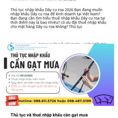
Thủ tục nhập khẩu Dây cu roa 2026 Bạn đang muốn
nhập khẩu Dây cu roa để kinh doanh tại Việt Nam?
Bạn đang cần tìm hiểu thuế nhập khẩu Dây cu roa tại
thời điểm này là bao nhiêu? có ưu đãi thuế nhập khẩu
cho mặt hàng Dây cu roa không? Thủ tục
TAGGED UNDER:
• DỊCH VỤ NHẬP KHẨU DÂY CU ROA
,
• HƯỚNG DẪN THỦ
TỤC NHẬP KHẨU DÂY CU ROA VÀO VIỆT NAM
,
• QUY TRÌNH NHẬP KHẨU DÂY
CU ROA
Thủ tục và thuế nhập khẩu cần gạt mưa