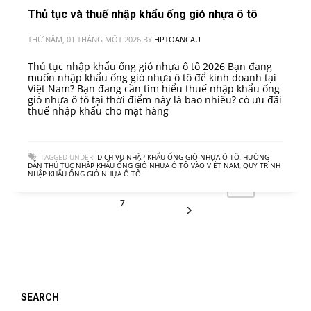
Thủ tục và thuế nhập khẩu ống gió nhựa ô tô
THỨ NĂM, 01 THÁNG MỘT 2026
BY
HPTOANCAU
Thủ tục nhập khẩu ống gió nhựa ô tô 2026 Bạn đang
muốn nhập khẩu ống gió nhựa ô tô để kinh doanh tại
Việt Nam? Bạn đang cần tìm hiểu thuế nhập khẩu ống
gió nhựa ô tô tại thời điểm này là bao nhiêu? có ưu đãi
thuế nhập khẩu cho mặt hàng
TAGGED UNDER:
DỊCH VỤ NHẬP KHẨU ỐNG GIÓ NHỰA Ô TÔ
,
HƯỚNG
DẪN THỦ TỤC NHẬP KHẨU ỐNG GIÓ NHỰA Ô TÔ VÀO VIỆT NAM
,
QUY TRÌNH
NHẬP KHẨU ỐNG GIÓ NHỰA Ô TÔ
1
2
3
4
6
5
7
SEARCH