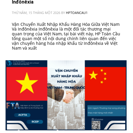
Inđônêxia
THỨ NĂM, 15 THÁNG MỘT 2026
BY
HPTOANCAU1
Vận Chuyển Xuất Nhập Khẩu Hàng Hóa Giữa Việt Nam
Và Inđônêxia Inđônêxia là một đối tác thương mại
quan trọng của Việt Nam, tại bài viết này, HP Toàn Cầu
tổng quan một số nội dung chính liên quan đến việc
vận chuyển hàng hóa nhập khẩu từ Inđônêxia về Việt
Nam và xuất
PUBLISHED IN
VIỆT NAM - INĐÔNÊXIA