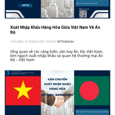
Xuất Nhập Khẩu Hàng Hóa Giữa Việt Nam Và Ấn
Độ
THỨ NĂM, 15 THÁNG MỘT 2026
BY
HPTOANCAU
tổng quan về các cảng biển, sân bay Ấn, Độ, Việt Nam,
kim ngạch xuất nhập khẩu và quan hệ thương mại Ấn
Độ – Việt Nam
PUBLISHED IN
VIỆT NAM - ẤN ĐỘ