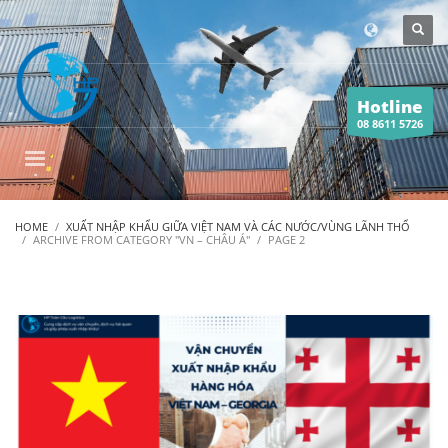
Hotline
08 8611 5726
HOME
XUẤT NHẬP KHẨU GIỮA VIỆT NAM VÀ CÁC NƯỚC/VÙNG LÃNH THỔ
ARCHIVE FROM CATEGORY "VN – CHÂU Á"
PAGE 2