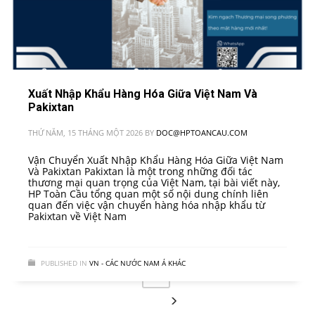
Xuất Nhập Khẩu Hàng Hóa Giữa Việt Nam Và
Pakixtan
THỨ NĂM, 15 THÁNG MỘT 2026
BY
DOC@HPTOANCAU.COM
Vận Chuyển Xuất Nhập Khẩu Hàng Hóa Giữa Việt Nam
Và Pakixtan Pakixtan là một trong những đối tác
thương mại quan trọng của Việt Nam, tại bài viết này,
HP Toàn Cầu tổng quan một số nội dung chính liên
quan đến việc vận chuyển hàng hóa nhập khẩu từ
Pakixtan về Việt Nam
PUBLISHED IN
VN - CÁC NƯỚC NAM Á KHÁC
1
3
4
5
2