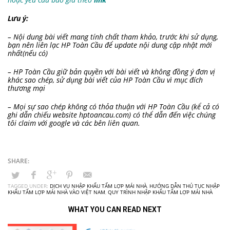
Lưu ý:
– Nội dung bài viết mang tính chất tham khảo, trước khi sử dụng,
bạn nên liên lạc HP Toàn Cầu để update nội dung cập nhật mới
nhất(nếu có)
– HP Toàn Cầu giữ bản quyền với bài viết và không đồng ý đơn vị
khác sao chép, sử dụng bài viết của HP Toàn Cầu vì mục đích
thương mại
– Mọi sự sao chép không có thỏa thuận với HP Toàn Cầu (kể cả có
ghi dẫn chiếu website hptoancau.com) có thể dẫn đến việc chúng
tôi claim với google và các bên liên quan.
TAGGED UNDER:
DỊCH VỤ NHẬP KHẨU TẤM LỢP MÁI NHÀ
,
HƯỚNG DẪN THỦ TỤC NHẬP
KHẨU TẤM LỢP MÁI NHÀ VÀO VIỆT NAM
,
QUY TRÌNH NHẬP KHẨU TẤM LỢP MÁI NHÀ
WHAT YOU CAN READ NEXT