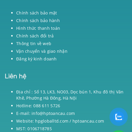
Chính sách bảo mật
Chính sách bảo hành
Hình thức thanh toán
Chính sách đổi trả
Thông tin về web
Vận chuyển và giao nhận
Đăng ký kinh doanh
Liên hệ
Địa chỉ : Số 13, LK3, NO03, Dọc bún 1, Khu đô thị Văn
Khê, Phường Hà Đông, Hà Nội
Hotline: 088 611 5726
E-mail: info@hptoancau.com
Website: hpgloballtd.com / hptoancau.com
MST: 0106718785