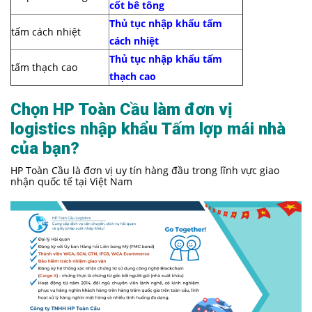
cốt bê tông
Thủ tục nhập khẩu tấm
tấm cách nhiệt
cách nhiệt
Thủ tục nhập khẩu tấm
tấm thạch cao
thạch cao
Chọn HP Toàn Cầu làm đơn vị
logistics nhập khẩu Tấm lợp mái nhà
của bạn?
HP Toàn Cầu là đơn vị uy tín hàng đầu trong lĩnh vực giao
nhận quốc tế tại Việt Nam