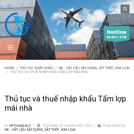
Hotline
08 8611 5726
HOME
THỦ TỤC NHẬP KHẨU
NK - VẬT LIỆU XÂY DỰNG, SẮT THÉP, KIM LOẠI
THỦ TỤC VÀ THUẾ NHẬP KHẨU TẤM LỢP MÁI NHÀ
Thủ tục và thuế nhập khẩu Tấm lợp
mái nhà
BY
HPTOANCAU1
/
THỨ NĂM, 01 THÁNG MỘT 2026
/
PUBLISHED IN
NK - VẬT LIỆU XÂY DỰNG, SẮT THÉP, KIM LOẠI