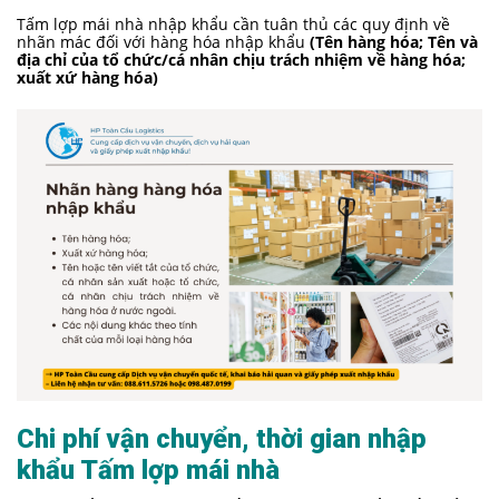
Tấm lợp mái nhà nhập khẩu cần tuân thủ các quy định về
nhãn mác đối với hàng hóa nhập khẩu
(Tên hàng hóa; Tên và
địa chỉ của tổ chức/cá nhân chịu trách nhiệm về hàng hóa;
xuất xứ hàng hóa)
Chi phí vận chuyển, thời gian nhập
khẩu Tấm lợp mái nhà