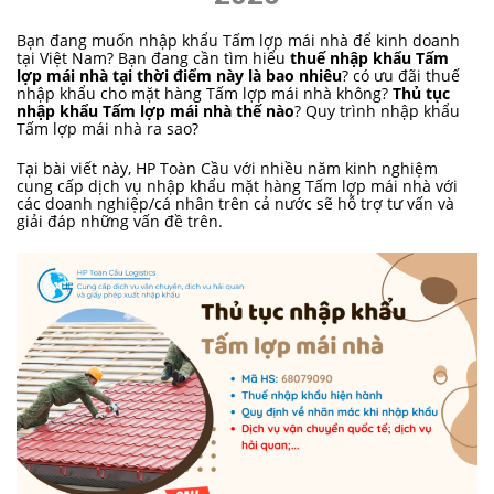
Bạn đang muốn nhập khẩu
Tấm lợp mái nhà
để kinh doanh
tại Việt Nam? Bạn đang cần tìm hiểu
thuế nhập khẩu
Tấm
lợp mái nhà
tại thời điểm này là bao nhiêu
? có ưu đãi thuế
nhập khẩu cho mặt hàng
Tấm lợp mái nhà
không?
Thủ tục
nhập khẩu
Tấm lợp mái nhà
thế nào
? Quy trình nhập khẩu
Tấm lợp mái nhà
ra sao?
Tại bài viết này, HP Toàn Cầu với nhiều năm kinh nghiệm
cung cấp dịch vụ nhập khẩu mặt hàng Tấm lợp mái nhà với
các doanh nghiệp/cá nhân trên cả nước sẽ hỗ trợ tư vấn và
giải đáp những vấn đề trên.